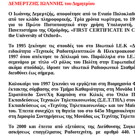
ΔΕΜΕΡΤΖΗΣ ΙΩΑΝΝΗΣ του Δημητρίου
Ο Ιωάννης Δεμερτζής, αποφοίτησε από το Ενιαίο Πολυκλαδ
από τον κλάδο πληροφορικής. Τρία χρόνια νωρίτερα, το 199
για το Πρώτο Πιστοποιητικό στην χρήση Υπολογιστή, 
Πανεπιστήμιο της Οξφόρδης, «FIRST CERTIFICATE IN 
the University of Oxford».
Το 1995 ξεκίνησε τις σπουδές του στο Ιδιωτικό Ι.Ε.Κ 
ειδικότητα «Τεχνικός Ραδιοτηλεοπτικών & Ηλεκτροακουσ
1997 όπου απέκτησε το Δίπλωμά του. Παράλληλα στο Ι.
σεμινάριο με τίτλο «Ο ρόλος του Πολίτη στην Ευρωπαϊκ
ακόμα σπούδαζε, ίδρυσε τον ιδιωτικό Ραδιοφωνικό Σταθμό
διευθύνει έως σήμερα.
Καλοκαίρι του 1997 ξεκινάει να εργάζεται στη Βιομηχανί
έκτακτης σύμβασης στο Τμήμα Καθαριότητας στη Μονάδα Πα
Στρατόπεδο Συντ/Χη Καμπάνη στο Κιλκίς στο Όπλο Πε
Εκπαιδεύσεως Τεχνικών Τηλεπικοινωνίας (Σ.Ε.Τ.ΤΗΛ.) στον
Εκπαιδεύσεως ως «Τεχνίτης Τηλεπικοινωνίας» και τον Μαϊο τ
του. Έπειτα συνεχίζει τη θητεία του στο 645ο Μηχανοκίνη
στη Διμοιρία Συντηρήσεως της Μονάδας ως Τεχνίτης Τηλεπικο
Το 2000 και έπειτα από εξετάσεις της Διεύθυνσης Συγκ
ασκήσεως επαγγέλματος Ραδιοτεχνίτη, με αριθμό 440. Τ