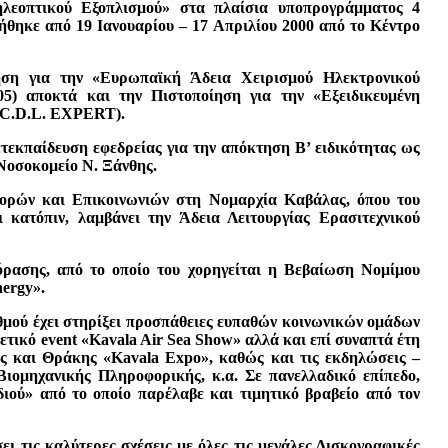
τηλεοπτικού Εξοπλισμού» στα πλαίσια υποπρογράμματος 4
ηκε από 19 Ιανουαρίου – 17 Απριλίου 2000 από το Κέντρο
ηση για την «Ευρωπαϊκή Άδεια Χειρισμού Ηλεκτρονικού
05) αποκτά και την Πιστοποίηση για την «Εξειδικευμένη
.C.D.L. EXPERT).
τεκπαίδευση εφεδρείας για την απόκτηση Β’ ειδικότητας ως
Νοσοκομείο Ν. Ξάνθης.
φορών και Επικοινωνιών στη Νομαρχία Καβάλας, όπου του
 κατόπιν, λαμβάνει την Άδεια Λειτουργίας Ερασιτεχνικού
όρασης, από το οποίο του χορηγείται η Βεβαίωση Νομίμου
ergy».
θμού έχει στηρίξει προσπάθειες ευπαθών κοινωνικών ομάδων
ετικό event «Kavala Air Sea Show» αλλά και επί συναπτά έτη
ς και Θράκης «Kavala Expo», καθώς και τις εκδηλώσεις –
ιομηχανικής Πληροφορικής, κ.α. Σε πανελλαδικό επίπεδο,
ιού» από το οποίο παρέλαβε και τιμητικό βραβείο από τον
 τις καλύτερες σχέσεις με όλες τις μεγάλες Δισκογραφικές