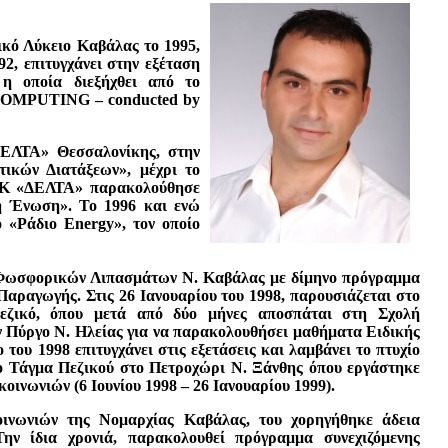
ικό Λύκειο Καβάλας το 1995,
2, επιτυγχάνει στην εξέταση
η οποία διεξήχθει από το
COMPUTING – conducted by
«ΔΕΛΤΑ» Θεσσαλονίκης, στην
τικών Διατάξεων», μέχρι το
Ε.Κ «ΔΕΛΤΑ» παρακολούθησε
ή Ένωση». Το 1996 και ενώ
 «Ράδιο Energy», τον οποίο
α Φωσφορικών Λιπασμάτων Ν. Καβάλας με δίμηνο πρόγραμμα
ραγωγής. Στις 26 Ιανουαρίου του 1998, παρουσιάζεται στο
ζικό, όπου μετά από δύο μήνες αποσπάται στη Σχολή
 Πύργο Ν. Ηλείας για να παρακολουθήσει μαθήματα Ειδικής
ου 1998 επιτυγχάνει στις εξετάσεις και λαμβάνει το πτυχίο
το Τάγμα Πεζικού στο Πετροχώρι Ν. Ξάνθης όπου εργάστηκε
ινωνιών (6 Ιουνίου 1998 – 26 Ιανουαρίου 1999).
οινωνιών της Νομαρχίας Καβάλας, του χορηγήθηκε άδεια
ην ίδια χρονιά, παρακολουθεί πρόγραμμα συνεχιζόμενης