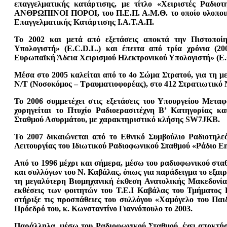
επαγγελματικής κατάρτισης, με τίτλο «Χειριστές Ραδιο
ΑΝΘΡΩΠΙΝΟΙ ΠΟΡΟΙ, του Π.Ε.Π. Α.Μ.Θ. το οποίο υλοποιήθ
Επαγγελματικής Κατάρτισης Ι.Α.Τ.Α.Π.
Το 2002 και μετά από εξετάσεις αποκτά την Πιστοποί
Υπολογιστή» (E.C.D.L.) και έπειτα από τρία χρόνια (20
Ευρωπαϊκή Άδεια Χειρισμού Ηλεκτρονικού Υπολογιστή» (E
Μέσα στο 2005 καλείται από το 4ο Σώμα Στρατού, για τη με
Ν/Τ (Νοσοκόμος – Τραυματιοφορέας), στο 412 Στρατιωτικό 
Το 2006 συμμετέχει στις εξετάσεις του Υπουργείου Μετα
χορηγείται το Πτυχίο Ραδιοερασιτέχνη Β’ Κατηγορίας και
Σταθμού Ασυρμάτου, με χαρακτηριστικό κλήσης SW7JKB.
Το 2007 δικαιώνεται από το Εθνικό Συμβούλιο Ραδιοτηλε
Λειτουργίας του Ιδιωτικού Ραδιοφωνικού Σταθμού «Ράδιο En
Από το 1996 μέχρι και σήμερα, μέσω του ραδιοφωνικού στα
και συλλόγων του Ν. Καβάλας, όπως για παράδειγμα το εξαιρ
τη μεγαλύτερη Βιομηχανική έκθεση Ανατολικής Μακεδονία
εκθέσεις των φοιτητών του Τ.Ε.Ι Καβάλας του Τμήματος Β
στήριξε τις προσπάθειες του συλλόγου «Χαμόγελο του Παιδ
Πρόεδρό του, κ. Κωνσταντίνο Γιαννόπουλο το 2003.
Παράλληλα, μέσω του Ραδιοφωνικού Σταθμού, έχει αποκτήσει