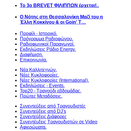
Το 3ο BREVET ΦΙΛΙΠΠΩΝ έρχεται!..
Ο Νότης στη Θεσσαλονίκη Μαζί του η
Έλλη Κοκκίνου & οι Goin' T…
Προφίλ - Ιστορικό.
Πρόγραμμα Ραδιοφώνου.
Ραδιοφωνικοί Παραγωγοί.
Εκδηλώσεις Ράδιο Energy.
Διαφήμιση.
Επικοινωνία.
Νέα Καλλιτεχνών.
Νέες Κυκλοφορίες.
Νέες Κυκλοφορίες (International).
Εκδηλώσεις - Events.
Top20 - Τραγούδι εβδομάδας.
Πρώτες Μεταδόσεις.
Συνεντεύξεις από Τραγουδιστές
Συνεντεύξεις από DJ's
Συνεντεύξεις Διάφορες
Συνεντέυξεις Τραγουδιστών σε Video
Αφιερώματα.