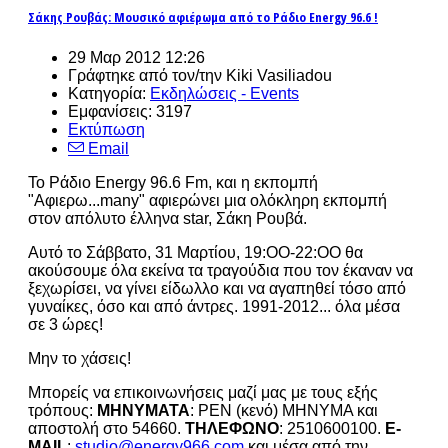
Σάκης Ρουβάς: Μουσικό αφιέρωμα από το Ράδιο Energy 96.6 !
29 Μαρ 2012 12:26
Γράφτηκε από τον/την Kiki Vasiliadou
Κατηγορία:
Εκδηλώσεις - Events
Εμφανίσεις: 3197
Εκτύπωση
Email
Το Ράδιο Energy 96.6 Fm, και η εκπομπή
"Αφιερω...many" αφιερώνει μια ολόκληρη εκπομπή
στον απόλυτο έλληνα star, Σάκη Ρουβά.
Αυτό το Σάββατο, 31 Μαρτίου, 19:ΟΟ-22:ΟΟ θα
ακούσουμε όλα εκείνα τα τραγούδια που τον έκαναν να
ξεχωρίσει, να γίνει είδωλλο και να αγαπηθεί τόσο από
γυναίκες, όσο και από άντρες. 1991-2012... όλα μέσα
σε 3 ώρες!
Μην το χάσεις!
Μπορείς να επικοινωνήσεις μαζί μας με τους εξής
τρόπους:
ΜΗΝΥΜΑΤΑ
: ΡΕΝ (κενό) MHNYMA και
αποστολή στο 54660.
ΤΗΛΕΦΩΝΟ
: 2510600100.
E-
MAIL
:
studio@energy966.com
και μέσα από την