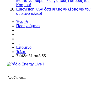
Μουτσινά, Βαρδή κ.α. για τους Γιατρούς του
Κόσμου!
Eurovision: Όλα όσα θέλεις να ξέρεις για τον
αυριανό τελικό!
Έναρξη
Προηγούμενο
…
Επόμενο
Τέλος
Σελίδα 31 από 55