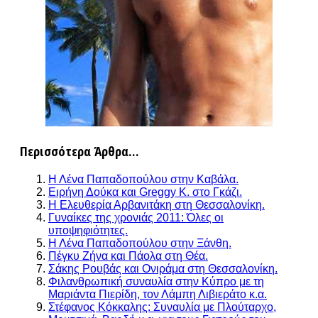
Περισσότερα Άρθρα...
Η Λένα Παπαδοπούλου στην Καβάλα.
Ειρήνη Δούκα και Greggy K. στο Γκάζι.
Η Ελευθερία Αρβανιτάκη στη Θεσσαλονίκη.
Γυναίκες της χρονιάς 2011: Όλες οι
υποψηφιότητες.
Η Λένα Παπαδοπούλου στην Ξάνθη.
Πέγκυ Ζήνα και Πάολα στη Θέα.
Σάκης Ρουβάς και Ονιράμα στη Θεσσαλονίκη.
Φιλανθρωπική συναυλία στην Κύπρο με τη
Μαριάντα Πιερίδη, τον Λάμπη Λιβιεράτο κ.α.
Στέφανος Κόκκαλης: Συναυλία με Πλούταρχο,