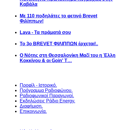
Καβάλα
Με 110 ποδηλάτες το φετινό Brevet
Φιλίππων!
Lava - Τα πράματά σου
Το 3ο BREVET ΦΙΛΙΠΠΩΝ έρχεται!..
Ο Νότης στη Θεσσαλονίκη Μαζί του η Έλλη
Κοκκίνου & οι Goin' T…
Προφίλ - Ιστορικό.
Πρόγραμμα Ραδιοφώνου.
Ραδιοφωνικοί Παραγωγοί.
Εκδηλώσεις Ράδιο Energy.
Διαφήμιση.
Επικοινωνία.