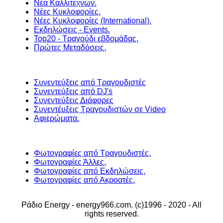
Νέα Καλλιτεχνών.
Νέες Κυκλοφορίες.
Νέες Κυκλοφορίες (International).
Εκδηλώσεις - Events.
Top20 - Τραγούδι εβδομάδας.
Πρώτες Μεταδόσεις.
Συνεντεύξεις από Τραγουδιστές
Συνεντεύξεις από DJ's
Συνεντεύξεις Διάφορες
Συνεντέυξεις Τραγουδιστών σε Video
Αφιερώματα.
Φωτογραφίες από Τραγουδιστές.
Φωτογραφίες Άλλες.
Φωτογραφίες από Εκδηλώσεις.
Φωτογραφίες από Ακροατές.
Ράδιο Energy - energy966.com. (c)1996 - 2020 - All
rights reserved.