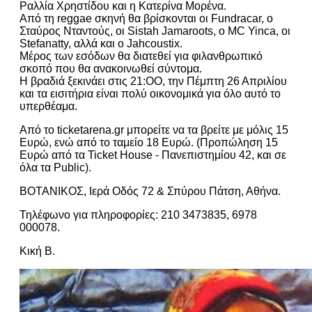
Ραλλία Χρηστίδου και η Κατερίνα Μορένα.
Από τη reggae σκηνή θα βρίσκονται οι Fundracar, ο
Σταύρος Νταντούς, οι Sistah Jamaroots, ο MC Yinca, οι
Stefanatty, αλλά και ο Jahcoustix.
Μέρος των εσόδων θα διατεθεί για φιλανθρωπικό
σκοπό που θα ανακοινωθεί σύντομα.
Η βραδιά ξεκινάει στις 21:ΟΟ, την Πέμπτη 26 Απριλίου
και τα εισιτήρια είναι πολύ οικονομικά για όλο αυτό το
υπερθέαμα.
Από το ticketarena.gr μπορείτε να τα βρείτε με μόλις 15
Ευρώ, ενώ από το ταμείο 18 Ευρώ. (Προπώληση 15
Ευρώ από τα Ticket House - Πανεπιστημίου 42, και σε
όλα τα Public).
ΒΟΤΑΝΙΚΟΣ, Ιερά Οδός 72 & Σπύρου Πάτση, Αθήνα.
Τηλέφωνο για πληροφορίες: 210 3473835, 6978
000078.
Κική Β.