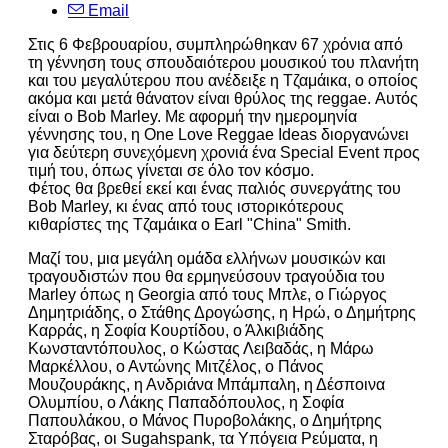
Email
Στις 6 Φεβρουαρίου, συμπληρώθηκαν 67 χρόνια από
τη γέννηση τους σπουδαιότερου μουσικού του πλανήτη
και του μεγαλύτερου που ανέδειξε η Τζαμάικα, ο οποίος
ακόμα και μετά θάνατον είναι θρύλος της reggae. Αυτός
είναι ο Bob Marley. Με αφορμή την ημερομηνία
γέννησης του, η One Love Reggae Ideas διοργανώνει
για δεύτερη συνεχόμενη χρονιά ένα Special Event προς
τιμή του, όπως γίνεται σε όλο τον κόσμο.
Φέτος θα βρεθεί εκεί και ένας παλιός συνεργάτης του
Bob Marley, κι ένας από τους ιστoρικότερους
κιθαρίστες της Τζαμάικα ο Earl "China" Smith.
Μαζί του, μια μεγάλη ομάδα ελλήνων μουσικών και
τραγουδιστών που θα ερμηνεύσουν τραγούδια του
Marley όπως η Georgia από τους Μπλε, ο Γιώργος
Δημητριάδης, ο Στάθης Δρογώσης, η Ηρώ, ο Δημήτρης
Καρράς, η Σοφία Κουρτίδου, ο Άλκιβιάδης
Κωνσταντόπουλος, ο Κώστας Λειβαδάς, η Μάρω
Μαρκέλλου, ο Αντώνης Μιτζέλος, ο Πάνος
Μουζουράκης, η Ανδριάνα Μπάμπαλη, η Δέσποινα
Ολυμπίου, ο Λάκης Παπαδόπουλος, η Σοφία
Παπουλάκου, ο Μάνος Πυροβολάκης, ο Δημήτρης
Σταρόβας, οι Sugahspank, τα Υπόγεια Ρεύματα, η