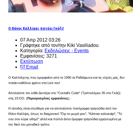
Ο Θάνος Καλλίρης πατάει Γκάζι!
07 Απρ 2012 03:26
Γράφτηκε από τον/την Kiki Vasiliadou
Κατηγορία:
Εκδηλώσεις - Events
Εμφανίσεις: 3271
Εκτύπωση
Email
Ο Καλλιτέχνης που ομορφαίνει από το 1990 τα Ραδιόφωνα και τις νύχτες μας, δεν
πατάει καθόλου φρένο στα Live του!
Απολαύστε τον κάθε Δευτέρα στο "Coctail's Code" (Τριπτολέμου 35 στο Γκάζι)
στις 23:ΟΟ. (
Περιορισμένες εμφανίσεις
).
Η είσοδος είναι ελεύθερη για να απολαύσετε πανέμορφα τραγούδια από τον
Θάνο Καλλίρη, όπως το διαχρονικό "Όχι το μωρό μου", "Κάποιο καλοκαίρι", "Το
νου σου κύριε οδηγέ" αλλά και πολλά άλλα όμορφα τραγούδια ερμηνευμένα με
τον δικό του μοναδικό τρόπο.