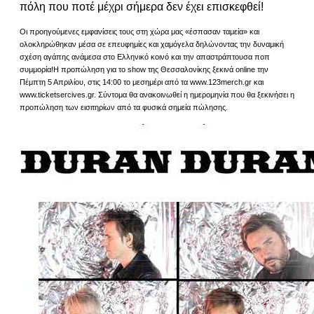
πόλη που ποτέ μέχρι σήμερα δεν έχει επισκεφθεί!
Οι προηγούμενες εμφανίσεις τους στη χώρα μας «έσπασαν ταμεία» και
ολοκληρώθηκαν μέσα σε επευφημίες και χαμόγελα δηλώνοντας την δυναμική
σχέση αγάπης ανάμεσα στο Ελληνικό κοινό και την απαστράπτουσα ποπ
συμμορία!Η προπώληση για το show της Θεσσαλονίκης ξεκινά online την
Πέμπτη 5 Απριλίου, στις 14:00 το μεσημέρι από τα www.123merch.gr και
www.ticketsercives.gr. Σύντομα θα ανακοινωθεί η ημερομηνία που θα ξεκινήσει η
προπώληση των εισιτηρίων από τα φυσικά σημεία πώλησης.