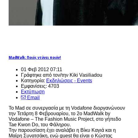
MadWalk: Ποιός ντύνει ποιόν!
01 Φεβ 2012 07:11
Γράφτηκε από τον/την Kiki Vasiliadou
Κατηγορία:
Εκδηλώσεις - Events
Εμφανίσεις: 4703
Εκτύπωση
Email
Το Mad σε συνεργασία με τη Vodafone διοργανώνουν
την Τετάρτη 8 Φεβρουαρίου, το 2o MadWalk by
Vodafone – The Fashion Music Project, στο γήπεδο
Tae Kwon Do, του Φάληρου.
Την παρουσίαση έχει αναλάβει η Βίκυ Καγιά και η
Μαίρη Συνατσάκη, ενώ guest θα είναι ο Κώστας