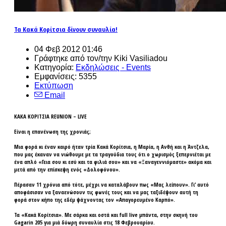
Τα Κακά Κορίτσια δίνουν συναυλία!
04 Φεβ 2012 01:46
Γράφτηκε από τον/την Kiki Vasiliadou
Κατηγορία:
Εκδηλώσεις - Events
Εμφανίσεις: 5355
Εκτύπωση
Email
ΚΑΚΑ ΚΟΡΙΤΣΙΑ REUNION – LIVE
Είναι η επανένωση της χρονιάς;
Μια φορά κι έναν καιρό ήταν τρία Κακά Κορίτσια, η Μαρία, η Ανθή και η Άντζελα,
που μας έκαναν να νιώθουμε με τα τραγούδια τους ότι ο χωρισμός ξεπερνιέται με
ένα απλό «Γεια σου κι εσύ και τα φιλιά σου» και να «Ξαναγεννιόμαστε» ακόμα και
μετά από την επίσκεψη ενός «Δολοφόνου».
Πέρασαν 11 χρόνια από τότε, μέχρι να καταλάβουν πως «Μας λείπουν». Γι’ αυτό
αποφάσισαν να ξαναενώσουν τις φωνές τους και να μας ταξιδέψουν αυτή τη
φορά στον κήπο της εδέμ ψάχνοντας τον «Απαγορευμένο Καρπό».
Τα «Κακά Κορίτσια». Με σάρκα και οστά και full live μπάντα, στην σκηνή του
Gagarin 205 για μιά δύωρη συναυλία στις 18 Φεβρουαρίου.