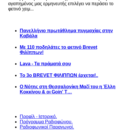
αγαπημένος μας ερμηνευτής επιλέγει να περάσει το
φετινό χειμ...
Πανελλήνιο πρωτάθλημα πυγμαχίας στην
Καβάλα
Με 110 ποδηλάτες το φετινό Brevet
Φιλίππων!
Lava - Τα πράματά σου
Το 3ο BREVET ΦΙΛΙΠΠΩΝ έρχεται!..
Ο Νότης στη Θεσσαλονίκη Μαζί του η Έλλη
Κοκκίνου & οι Goin' T…
Προφίλ - Ιστορικό.
Πρόγραμμα Ραδιοφώνου.
Ραδιοφωνικοί Παραγωγοί.