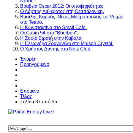
Νότου.
Βραβεία Oscar 2012: Οι υποψηφιότητες.
Ο Λάμπης Λιβιεράτος στη Θεσσαλονίκη.
Βασίλης Καρράς, Νίκος Μακρόπουλος και Vegas
στο Teatro.
Η Κωνσταντίνα στο Small Cafe.
Οι Cabin 54 στο "Bourbon".
Η Σοφία Στρατή στην Καβάλα.
Η Ελεωνόρα Ζουγανέλη στο Maison Crystal.
Ο Χρήστος Δάντης στο Noiz Club.
Έναρξη
Προηγούμενο
…
Επόμενο
Τέλος
Σελίδα 37 από 55