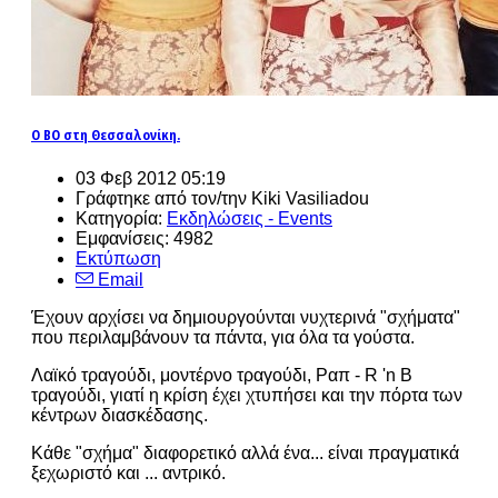
Ο BO στη Θεσσαλονίκη.
03 Φεβ 2012 05:19
Γράφτηκε από τον/την Kiki Vasiliadou
Κατηγορία:
Εκδηλώσεις - Events
Εμφανίσεις: 4982
Εκτύπωση
Email
Έχουν αρχίσει να δημιουργούνται νυχτερινά "σχήματα"
που περιλαμβάνουν τα πάντα, για όλα τα γούστα.
Λαϊκό τραγούδι, μοντέρνο τραγούδι, Ραπ - R 'n B
τραγούδι, γιατί η κρίση έχει χτυπήσει και την πόρτα των
κέντρων διασκέδασης.
Κάθε "σχήμα" διαφορετικό αλλά ένα... είναι πραγματικά
ξεχωριστό και ... αντρικό.