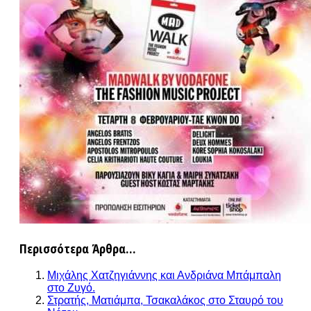
Περισσότερα Άρθρα...
Μιχάλης Χατζηγιάννης και Ανδριάνα Μπάμπαλη
στο Ζυγό.
Στρατής, Ματιάμπα, Τσακαλάκος στο Σταυρό του