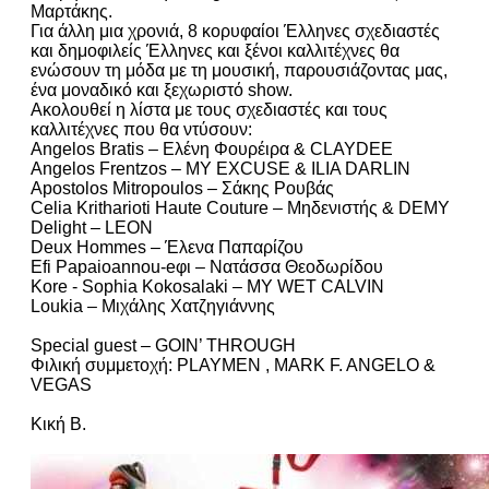
Μαρτάκης.
Για άλλη μια χρονιά, 8 κορυφαίοι Έλληνες σχεδιαστές
και δημοφιλείς Έλληνες και ξένοι καλλιτέχνες θα
ενώσουν τη μόδα με τη μουσική, παρουσιάζοντας μας,
ένα μοναδικό και ξεχωριστό show.
Ακολουθεί η λίστα με τους σχεδιαστές και τους
καλλιτέχνες που θα ντύσουν:
Angelos Bratis – Ελένη Φουρέιρα & CLAYDEE
Angelos Frentzos – MY EXCUSE & ILIA DARLIN
Apostolos Mitropoulos – Σάκης Ρουβάς
Celia Κritharioti Haute Couture – Μηδενιστής & DEMY
Delight – LEON
Deux Hommes – Έλενα Παπαρίζου
Efi Papaioannou-eφι – Νατάσσα Θεοδωρίδου
Kore - Sophia Kokosalaki – MY WET CALVIN
Loukia – Μιχάλης Χατζηγιάννης
Special guest – GΟΙΝ’ THROUGH
Φιλική συμμετοχή: PLAYMEN , MARK F. ANGELO &
VEGAS
Κική Β.