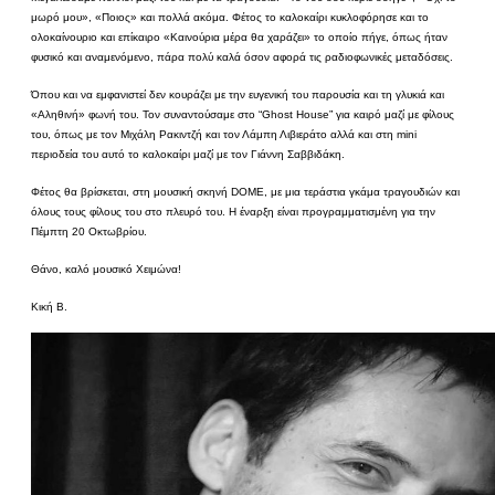
μωρό μου», «Ποιος» και πολλά ακόμα. Φέτος το καλοκαίρι κυκλοφόρησε και το
ολοκαίνουριο και επίκαιρο «Καινούρια μέρα θα χαράζει» το οποίο πήγε, όπως ήταν
φυσικό και αναμενόμενο, πάρα πολύ καλά όσον αφορά τις ραδιοφωνικές μεταδόσεις.
Όπου και να εμφανιστεί δεν κουράζει με την ευγενική του παρουσία και τη γλυκιά και
«Αληθινή» φωνή του. Τον συναντούσαμε στο “Ghost House” για καιρό μαζί με φίλους
του, όπως με τον Μιχάλη Ρακιντζή και τον Λάμπη Λιβιεράτο αλλά και στη mini
περιοδεία του αυτό το καλοκαίρι μαζί με τον Γιάννη Σαββιδάκη.
Φέτος θα βρίσκεται, στη μουσική σκηνή DOME, με μια τεράστια γκάμα τραγουδιών και
όλους τους φίλους του στο πλευρό του. Η έναρξη είναι προγραμματισμένη για την
Πέμπτη 20 Οκτωβρίου.
Θάνο, καλό μουσικό Χειμώνα!
Κική Β.