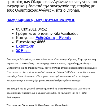
εμπειρίας των Ολυμπιακών Αγώνων και να γίνουν πιο
ενεργητικοί μέσα από την συνεργασία της εταιρίας με
τους Ολυμπιακούς Αγώνες», είπε ο Drohan.
Γιάννης Σαββιδάκης - May Day στο Maison Crystal.
05 Οκτ 2011 04:52
Γράφτηκε από τον/την Kiki Vasiliadou
Κατηγορία:
Εκδηλώσεις - Events
Εμφανίσεις: 4866
Εκτύπωση
Email
Λένε πως ο δολοφόνος γυρνάει πάντα στον τόπο του εγκλήματος. Στην προκειμένη
περίπτωση, ο δολοφόνος – καλλιτέχνης είναι ο Γιάννης Σαββιδάκης, ο τόπος η
Θεσσαλονίκη και το MaisonCrystal, και το έγκλημα είναι ένα και μάλιστα οργανωμένο.
Ένα υπέροχο Live από τη μοναδική φωνή του Γιάννη Σαββιδάκη με τις διαχρονικές
επιτυχίες «Δέκα μάγισσες», «Το κορίτσι μου κοιμάται» και φυσικά το πρόσφατο
«Γίνομαι Θεός» ο οποίος έχει ξαναεμφανιστεί εκεί με τεράστια επιτυχία.
Στο πλευρό του το γνωστό συγκρότημα από τη Θεσσαλονίκη May Day που το
καλοκαίρι μας χάρισαν δύο όμορφα τραγούδια, το «Στιγμές» και το «Τρελά
Καλοκαίρια».
Όλα αυτά την Παρασκευή 14 Οκτωβρίου στη Θεσσαλονίκη.