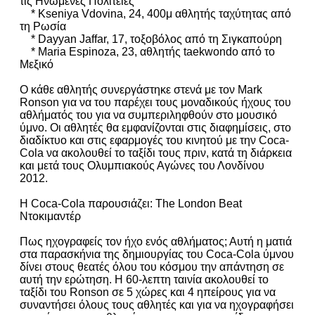
τις Ηνωμένες Πολιτείες
* Kseniya Vdovina, 24, 400μ αθλητής ταχύτητας από
τη Ρωσία
* Dayyan Jaffar, 17, τοξοβόλος από τη Σιγκαπούρη
* Maria Espinoza, 23, αθλητής taekwondo από το
Μεξικό
Ο κάθε αθλητής συνεργάστηκε στενά με τον Mark
Ronson για να του παρέχει τους μοναδικούς ήχους του
αθλήματός του για να συμπεριληφθούν στο μουσικό
ύμνο. Οι αθλητές θα εμφανίζονται στις διαφημίσεις, στο
διαδίκτυο και στις εφαρμογές του κινητού με την Coca-
Cola να ακολουθεί το ταξίδι τους πριν, κατά τη διάρκεια
και μετά τους Ολυμπιακούς Αγώνες του Λονδίνου
2012.
Η Coca-Cola παρουσιάζει: The London Beat
Ντοκιμαντέρ
Πως ηχογραφείς τον ήχο ενός αθλήματος; Αυτή η ματιά
στα παρασκήνια της δημιουργίας του Coca-Cola ύμνου
δίνει στους θεατές όλου του κόσμου την απάντηση σε
αυτή την ερώτηση. Η 60-λεπτη ταινία ακολουθεί το
ταξίδι του Ronson σε 5 χώρες και 4 ηπείρους για να
συναντήσει όλους τους αθλητές και για να ηχογραφήσει