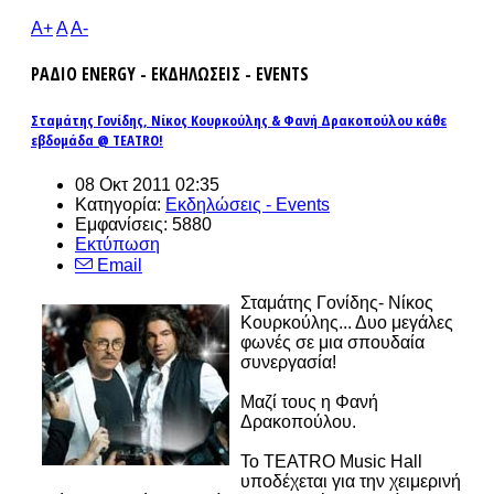
A+
A
A-
ΡΑΔΙΟ ENERGY - ΕΚΔΗΛΩΣΕΙΣ - EVENTS
Σταμάτης Γονίδης, Νίκος Κουρκούλης & Φανή Δρακοπούλου κάθε
εβδομάδα @ TEATRO!
08 Οκτ 2011 02:35
Κατηγορία:
Εκδηλώσεις - Events
Εμφανίσεις: 5880
Εκτύπωση
Email
Σταμάτης Γονίδης- Νίκος
Κουρκούλης... Δυο μεγάλες
φωνές σε μια σπουδαία
συνεργασία!
Μαζί τους η Φανή
Δρακοπούλου.
To TEATRO Music Hall
υποδέχεται για την χειμερινή