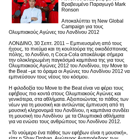
Βραβευμένο Παραγωγό Mark
Ronson
Αποκαλύπτει τη New Global
Campaign για τους
Ολυμπιακούς Αγώνες του Λονδίνου 2012
ΛΟΝΔΙΝΟ, 30 Σεπτ. 2011 – Εμπνευσμένη από τους
ήχους, το πνεύμα και τη κουλτούρα της οικοδέσποινας
πόλης, το Λονδίνο, η Coca-Cola αποκάλυψε σήμερα
την ολοκληρωμένη παγκόσμιά καμπάνια της για τους
Ολυμπιακούς Αγώνες 2012 του Λονδίνου, την Move to
the Beat –με το όραμα οι Αγώνες του Λονδίνου 2012 να
εμπνεύσουν τους νέους του κόσμου.
Η φιλοδοξία του Move to the Beat είναι να φέρει τους
εφήβους πιο κοντά στους Ολυμπιακούς Αγώνες και
γενικότερα, στα αθλήματα. Αξιοποιώντας το πάθος των
νέων για τη μουσική και αντλώντας έμπνευση από τη
μουσική κληρονομιά του Λονδίνου, η καμπάνια συνδέει
τη μουσική του Λονδίνου με τα Ολυμπιακά αθλήματα
για να ενώσει τους ανθρώπους του Λονδίνου 2012.
«Το νούμερο ένα πάθος των εφήβων είναι η μουσική»,
είπε η Shay Drohan, Ανώτερος Αντιπρόεδρος των