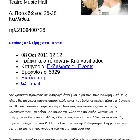
Teatro Music Hall
Λ. Ποσειδώνος 26-28,
Καλλιθέα,
τηλ.2109400726
Ο Θάνος Καλλίρης στο "Dome".
08 Οκτ 2011 12:12
Γράφτηκε από τον/την Kiki Vasiliadou
Κατηγορία:
Εκδηλώσεις - Events
Εμφανίσεις: 5329
Εκτύπωση
Email
Δεν χρειάζεται πρόλογος και εισαγωγή όταν μιλάμε για τον Θάνο Καλλίρη. Από τους
πλέον διαχρονικούς και αγαπητούς καλλιτέχνες που ξεκίνησε κυρίως μέσα στη δεκαετία
του ’90 και αγαπιέται ακόμα και τώρα. Από τους πιο ταπεινούς και αληθινούς
καλλιτέχνες που μπορεί να βρει κανείς στο χώρο της μουσικής. Φυσικά και θα
υπάρχουν πολλοί σαν τον Θάνο, αλλά εκείνος έχει κάτι που δύσκολα το συναντάς
σήμερα τουλάχιστον, στο 2011. Την Ποιότητα και την Καθαρότητα. Στη μουσική του,
στο στίχο του, στη φυσιογνωμία του και στο χαμόγελο του.
Μεγαλώσαμε πολλοί μαζί του και με τα τραγούδια: «Το νου σου κύριε οδηγέ», «Όχι το