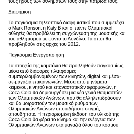
τους ήχους των αθλημάτων τους στην πατρίδα τους.
Διαφήμιση
Το παγκόσμια τηλεοπτικό διαφημιστικό που συμμετέχει
ο Mark Ronson, η Katy B και οι πέντε Ολυμπιακοί
αθλητές θα προβάλλει τη συγχώνευση της μουσικής και
του αθλητισμού με φόντο το Λονδίνο. Τα σποτ θα
προβληθούν στις αρχές του 2012.
Παγκόσμια Ενεργοποίηση
Τα στοιχεία της καμπάνια θα προβληθούν παγκοσμίως
μέσα από διάφορες πλατφόρμες
συμπεριλαμβανομένων των κινητών, digital και μέσα-
σε-μαγαζιά επικοινωνιών. Μέσα από μηνύματα
κειμένου, κινητού και επαναστατικών εφαρμογών, η
Coca-Cola θα δημιουργήσει μια νέα γενιά θαυμαστών
των Ολυμπιακών Αγώνων, που θα αλληλεπιδράσουν
και θα μοιραστούν τον μουσικό ρυθμό των
Ολυμπιακών Αγώνων οποιαδήποτε στιγμή,
οπουδήποτε. Η περιορισμένη έκδοση του υλικού της
Coca-Cola θα φέρει το κίνημα και την ενέργεια των
Ολυμπιακών Αγώνων στα μαγαζιά όλου του κόσμου.