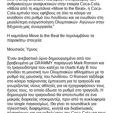
ανθρακούχων αναψυκτικών στην εταιρία Coca-Cola.
«Μέσα από τη καμπάνια «Move to the Beat», η Coca-
Cola εμπνέει τους εφήβους σε όλο το κόσμο να
κινηθούν στο ρυθμό του Λονδίνου και να ενωθούν στη
μεγαλύτερη ενεργοποίηση Ολυμπιακών Αγώνων στην
84χρονη μας συνεργασία.”
Η καμπάνια Move to the Beat θα περιλαμβάνει τα
παρακάτω στοιχεία:
Μουσικός Ύμνος
Έναν ανεβαστικό ύμνο δημιουργημένο από τον
βραβευμένο με GRAMMY παραγωγό Mark Ronson και
τη τραγουδίστρια που κατέχει τα charts Katy B που
συνδέει τη μουσική των Ολυμπιακών αθλημάτων με το
ρυθμό της μουσικής του Λονδίνου. Ο Ronson ταξίδεψε
στο κόσμο παίρνοντας έμπνευση για το τραγούδι και
γνωρίζοντας νέους αθλητές για να ηχογραφήσουν τους
ήχους τους, το οποίο έδωσε το ρυθμό στο τραγούδι. Η
δημιουργία του τραγουδιού θα αποτυπωθεί σε ένα
μακράς διαρκείας ντοκιμαντέρ, πριν από τη κυκλοφορία
του single παγκοσμίως. Θα γίνει το soundtrack για
τηλεοπτικές διαφημίσεις, κινητά και διαδικτυακές
πλατφόρμες και για εκδηλώσεις της Coca-Cola για τους