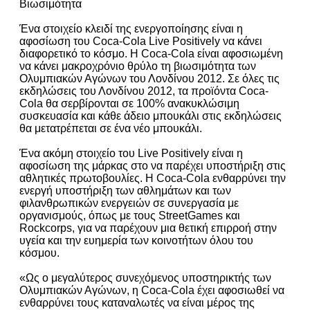
Βιωσιμότητα
Ένα στοιχείο κλειδί της ενεργοποίησης είναι η
αφοσίωση του Coca-Cola Live Positively να κάνει
διαφορετικό το κόσμο. Η Coca-Cola είναι αφοσιωμένη
να κάνει μακροχρόνιο θρύλο τη βιωσιμότητα των
Ολυμπιακών Αγώνων του Λονδίνου 2012. Σε όλες τις
εκδηλώσεις του Λονδίνου 2012, τα προϊόντα Coca-
Cola θα σερβίρονται σε 100% ανακυκλώσιμη
συσκευασία και κάθε άδειο μπουκάλι στις εκδηλώσεις
θα μετατρέπεται σε ένα νέο μπουκάλι.
Ένα ακόμη στοιχείο του Live Positively είναι η
αφοσίωση της μάρκας στο να παρέχει υποστήριξη στις
αθλητικές πρωτοβουλίες. Η Coca-Cola ενθαρρύνει την
ενεργή υποστήριξη των αθλημάτων και των
φιλανθρωπικών ενεργειών σε συνεργασία με
οργανισμούς, όπως με τους StreetGames και
Rockcorps, για να παρέχουν μια θετική επιρροή στην
υγεία και την ευημερία των κοινοτήτων όλου του
κόσμου.
«Ως ο μεγαλύτερος συνεχόμενος υποστηρικτής των
Ολυμπιακών Αγώνων, η Coca-Cola έχει αφοσιωθεί να
ενθαρρύνει τους καταναλωτές να είναι μέρος της