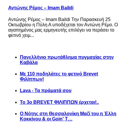
Αντώνης Ρέμος – Imam Baildi
Αντώνης Ρέμος – Imam Baildi Την Παρασκευή 25
Οκτωβρίου η Πύλη Α υποδέχεται τον Αντώνη Ρέμο. Ο
αγαπημένος μας ερμηνευτής επιλέγει να περάσει το
φετινό χειμ...
Πανελλήνιο πρωτάθλημα πυγμαχίας στην
Καβάλα
Με 110 ποδηλάτες το φετινό Brevet
Φιλίππων!
Lava - Τα πράματά σου
Το 3ο BREVET ΦΙΛΙΠΠΩΝ έρχεται!..
Ο Νότης στη Θεσσαλονίκη Μαζί του η Έλλη
Κοκκίνου & οι Goin' T…