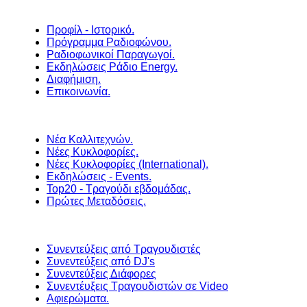
Προφίλ - Ιστορικό.
Πρόγραμμα Ραδιοφώνου.
Ραδιοφωνικοί Παραγωγοί.
Εκδηλώσεις Ράδιο Energy.
Διαφήμιση.
Επικοινωνία.
Νέα Καλλιτεχνών.
Νέες Κυκλοφορίες.
Νέες Κυκλοφορίες (International).
Εκδηλώσεις - Events.
Top20 - Τραγούδι εβδομάδας.
Πρώτες Μεταδόσεις.
Συνεντεύξεις από Τραγουδιστές
Συνεντεύξεις από DJ's
Συνεντεύξεις Διάφορες
Συνεντέυξεις Τραγουδιστών σε Video
Αφιερώματα.