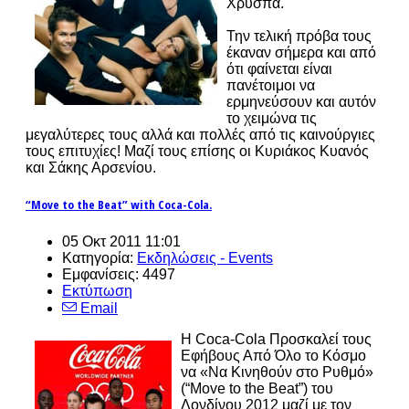
Χρύσπα.
Την τελική πρόβα τους
έκαναν σήμερα και από
ότι φαίνεται είναι
πανέτοιμοι να
ερμηνεύσουν και αυτόν
το χειμώνα τις
μεγαλύτερες τους αλλά και πολλές από τις καινούργιες
τους επιτυχίες! Μαζί τους επίσης οι Κυριάκος Κυανός
και Σάκης Αρσενίου.
“Move to the Beat” with Coca-Cola.
05 Οκτ 2011 11:01
Κατηγορία:
Εκδηλώσεις - Events
Εμφανίσεις: 4497
Εκτύπωση
Email
Η Coca-Cola Προσκαλεί τους
Εφήβους Από Όλο το Κόσμο
να «Να Κινηθούν στο Ρυθμό»
(“Move to the Beat”) του
Λονδίνου 2012 μαζί με τον