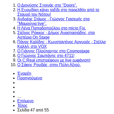
Ο Διονύσης Σχοινάς στο "Doors".
Η Ευρυδίκη κάνει ταξίδι στο παρελθόν από το
Σταυρό του Νότου!
Ανδρέας Στάμος - Γιώργος Γιασεμής στα
"Μαμούνια live".
Η Λένα Παπαδοπούλου στο micro Fix.
Στέλιος Ρόκκος - Δήμος Αναστασιάδης, στα
Αστέρια On Stage
Πάνος Καλίδης - Κωνσταντίνος Αργυρός - Στέλλα
Καλλή, στο VOX
Ο Γιάννης Πλούταρχος στο Cosmostage
Ο Γιώργος Σαμπάνης στο 4711!
Οι C:Real επιστρέφουν με live εμφάνιση!
Ο Σάκης Ρουβάς, στην Πύλη Αξιού.
Έναρξη
Προηγούμενο
…
Επόμενο
Τέλος
Σελίδα 47 από 55