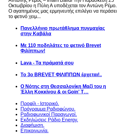
Αντώνης Ρέμος – Imam Baildi Την Παρασκευή 25
Οκτωβρίου η Πύλη Α υποδέχεται τον Αντώνη Ρέμο.
Ο αγαπημένος μας ερμηνευτής επιλέγει να περάσει
το φετινό χειμ...
Πανελλήνιο πρωτάθλημα πυγμαχίας
στην Καβάλα
Με 110 ποδηλάτες το φετινό Brevet
Φιλίππων!
Lava - Τα πράματά σου
Το 3ο BREVET ΦΙΛΙΠΠΩΝ έρχεται!..
Ο Νότης στη Θεσσαλονίκη Μαζί του η
Έλλη Κοκκίνου & οι Goin' T…
Προφίλ - Ιστορικό.
Πρόγραμμα Ραδιοφώνου.
Ραδιοφωνικοί Παραγωγοί.
Εκδηλώσεις Ράδιο Energy.
Διαφήμιση.
Επικοινωνία.