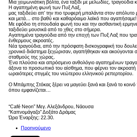
Μια χειμωνιάτικη βόλτα, ένα ταξίδι με μελωδίες, τραγούδια
Η αγαπημένη φωνή των Πυξ Λαξ,
μας ταξιδεύει απ’ την πιο τρυφερή μπαλάντα στον απόλυτο 
και μετά… στο βαθύ και καθαρόαιμο λαϊκό που αγαπήσαμε!
Με εφόδιο τη σπουδαία φωνή του και την αισθαντική ερμην
ταξιδεύει μουσικά από το χθες στο σήμερα.
Αγαπημένα τραγούδια από την εποχή των Πυξ Λαξ που τρα
ένθερμους ακροατές.
Νέα τραγούδια, από την πρόσφατη δισκογραφική του δουλε
χρονικό διάστημα ξεχώρισαν, αγαπήθηκαν και ακούγονται 
σταθμούς της χώρας.
Ένα πλούσιο και απρόσμενο ανθολόγιο αγαπημένων τραγο
άξονα το προσωπικό του αίσθημα, που φέρνει τον ακροατή 
ωραιότερες στιγμές του νεώτερου ελληνικού ρεπερτορίου.
Ο Μπάμπης Στόκας ξέρει να μαγεύει ξανά και ξανά το κοινό
όπου εμφανίζεται…
“Café Neon” Μεγ. Αλεξάνδρου, Νάουσα
“Καπνομάγαζο” Δοξάτο Δράμας
Ώρα Έναρξης: 22.30.
Προηγούμενο