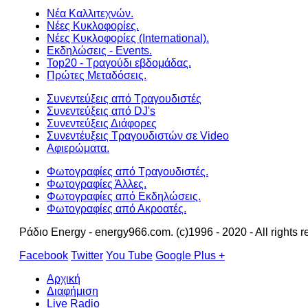
Νέα Καλλιτεχνών.
Νέες Κυκλοφορίες.
Νέες Κυκλοφορίες (International).
Εκδηλώσεις - Events.
Top20 - Τραγούδι εβδομάδας.
Πρώτες Μεταδόσεις.
Συνεντεύξεις από Τραγουδιστές
Συνεντεύξεις από DJ's
Συνεντεύξεις Διάφορες
Συνεντέυξεις Τραγουδιστών σε Video
Αφιερώματα.
Φωτογραφίες από Τραγουδιστές.
Φωτογραφίες Άλλες.
Φωτογραφίες από Εκδηλώσεις.
Φωτογραφίες από Ακροατές.
Ράδιο Energy - energy966.com. (c)1996 - 2020 - All rights r
Facebook
Twitter
You Tube
Google Plus +
Αρχική
Διαφήμιση
Live Radio