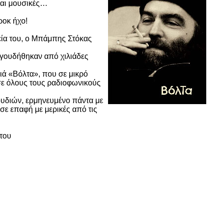
 και μουσικές…
ροκ ήχο!
εία του, ο Μπάμπης Στόκας
γουδήθηκαν από χιλιάδες
ιά «Βόλτα», που σε μικρό
σε όλους τους ραδιοφωνικούς
υδιών, ερμηνευμένο πάντα με
σε επαφή με μερικές από τις
 του