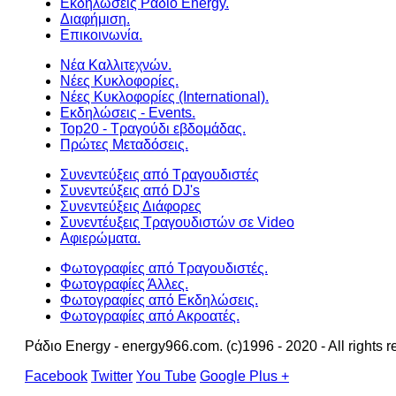
Εκδηλώσεις Ράδιο Energy.
Διαφήμιση.
Επικοινωνία.
Νέα Καλλιτεχνών.
Νέες Κυκλοφορίες.
Νέες Κυκλοφορίες (International).
Εκδηλώσεις - Events.
Top20 - Τραγούδι εβδομάδας.
Πρώτες Μεταδόσεις.
Συνεντεύξεις από Τραγουδιστές
Συνεντεύξεις από DJ's
Συνεντεύξεις Διάφορες
Συνεντέυξεις Τραγουδιστών σε Video
Αφιερώματα.
Φωτογραφίες από Τραγουδιστές.
Φωτογραφίες Άλλες.
Φωτογραφίες από Εκδηλώσεις.
Φωτογραφίες από Ακροατές.
Ράδιο Energy - energy966.com. (c)1996 - 2020 - All rights r
Facebook
Twitter
You Tube
Google Plus +