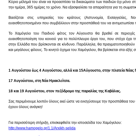
Κύριο μέλημά του είναι να προασπίσει τα δικαιώματα των παιδιών όχι μόνο σ
την ημέρα, 365 ημέρες το χρόνο. Να εξασφαλίσει τα απαραίτητα για τη σωματι
Βασίζεται στις υπηρεσίες του κράτους (Αστυνομία, Εισαγγελίες, Ν
ευαισθητοποιημένοι που συμβάλλουν στην προσπάθειά του να αντιμετωπίσει 
Το Χαμόγελο του Παιδιού φέτος τον Αύγουστο θα βρεθεί σε περιοχέ
ευαισθητοποίηση του κοινού για το πολύπλευρο έργο του, που στόχο έχει τ
στην Ελλάδα που βρίσκονται σε κίνδυνο. Παράλληλα, θα πραγματοποιηθούν κα
και μεγάλους φίλους. Το κινητό όχημα του Χαμόγελου, θα βρίσκεται στα εξής σ
1 Αυγούστου έως 4 Αυγούστου, αλλά και 15Αύγουστο, στην πλατεία Νέας 
17 Αυγούστου, στη Νέα Ηρακλείτσα.
18 και 19 Αυγούστου, στον πεζόδρομο της παραλίας της Καβάλας.
Σας περιμένουμε λοιπόν όλους εκεί ώστε να ενισχύσουμε την προσπάθεια του
έχουν όλους ανάγκη!
Για περισσότερη στήριξη, επισκεφθείτε την ιστοσελίδα του Χαμόγελου:
http://www.hamogelo.gr/1.1/Arxikh-selida