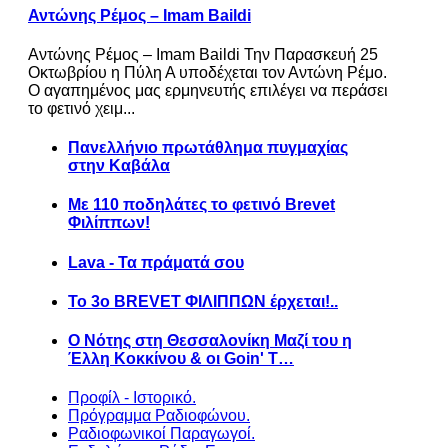
Αντώνης Ρέμος – Imam Baildi
Αντώνης Ρέμος – Imam Baildi Την Παρασκευή 25
Οκτωβρίου η Πύλη Α υποδέχεται τον Αντώνη Ρέμο.
Ο αγαπημένος μας ερμηνευτής επιλέγει να περάσει
το φετινό χειμ...
Πανελλήνιο πρωτάθλημα πυγμαχίας
στην Καβάλα
Με 110 ποδηλάτες το φετινό Brevet
Φιλίππων!
Lava - Τα πράματά σου
Το 3ο BREVET ΦΙΛΙΠΠΩΝ έρχεται!..
Ο Νότης στη Θεσσαλονίκη Μαζί του η
Έλλη Κοκκίνου & οι Goin' T…
Προφίλ - Ιστορικό.
Πρόγραμμα Ραδιοφώνου.
Ραδιοφωνικοί Παραγωγοί.