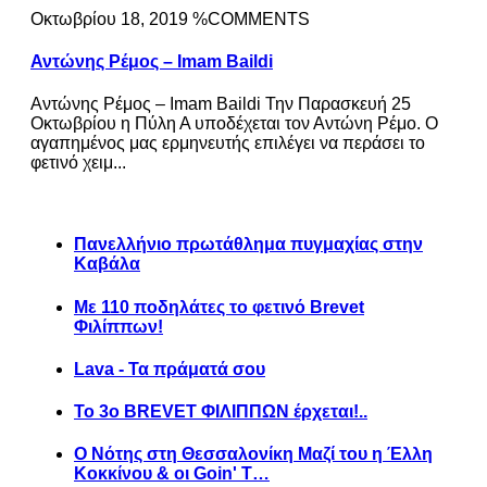
Οκτωβρίου 18, 2019 %COMMENTS
Αντώνης Ρέμος – Imam Baildi
Αντώνης Ρέμος – Imam Baildi Την Παρασκευή 25
Οκτωβρίου η Πύλη Α υποδέχεται τον Αντώνη Ρέμο. Ο
αγαπημένος μας ερμηνευτής επιλέγει να περάσει το
φετινό χειμ...
Πανελλήνιο πρωτάθλημα πυγμαχίας στην
Καβάλα
Με 110 ποδηλάτες το φετινό Brevet
Φιλίππων!
Lava - Τα πράματά σου
Το 3ο BREVET ΦΙΛΙΠΠΩΝ έρχεται!..
Ο Νότης στη Θεσσαλονίκη Μαζί του η Έλλη
Κοκκίνου & οι Goin' T…