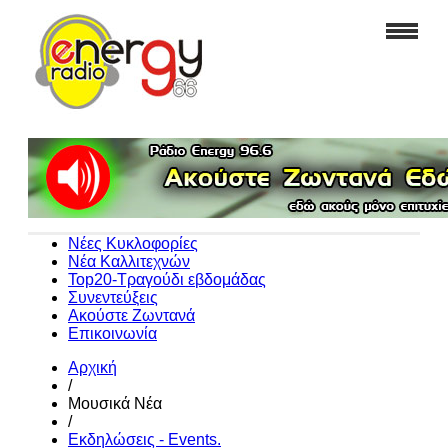
Νέες Κυκλοφορίες
Νέα Καλλιτεχνών
Top20-Τραγούδι εβδομάδας
Συνεντεύξεις
Ακούστε Ζωντανά
Επικοινωνία
Αρχική
/
Μουσικά Νέα
/
Εκδηλώσεις - Events.