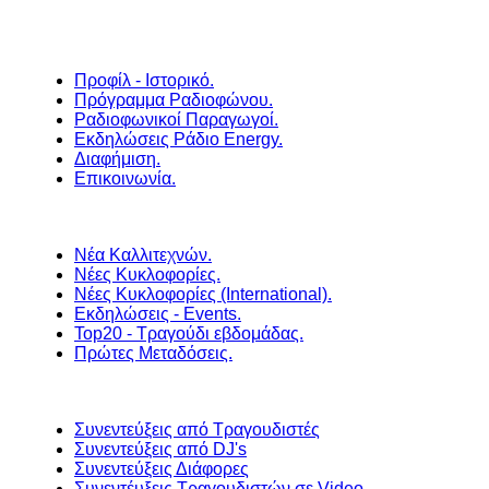
Προφίλ - Ιστορικό.
Πρόγραμμα Ραδιοφώνου.
Ραδιοφωνικοί Παραγωγοί.
Εκδηλώσεις Ράδιο Energy.
Διαφήμιση.
Επικοινωνία.
Νέα Καλλιτεχνών.
Νέες Κυκλοφορίες.
Νέες Κυκλοφορίες (International).
Εκδηλώσεις - Events.
Top20 - Τραγούδι εβδομάδας.
Πρώτες Μεταδόσεις.
Συνεντεύξεις από Τραγουδιστές
Συνεντεύξεις από DJ's
Συνεντεύξεις Διάφορες
Συνεντέυξεις Τραγουδιστών σε Video