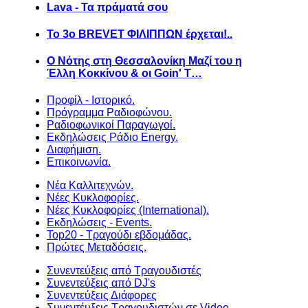
Lava - Τα πράματά σου
Το 3ο BREVET ΦΙΛΙΠΠΩΝ έρχεται!..
Ο Νότης στη Θεσσαλονίκη Μαζί του η
Έλλη Κοκκίνου & οι Goin' T…
Προφίλ - Ιστορικό.
Πρόγραμμα Ραδιοφώνου.
Ραδιοφωνικοί Παραγωγοί.
Εκδηλώσεις Ράδιο Energy.
Διαφήμιση.
Επικοινωνία.
Νέα Καλλιτεχνών.
Νέες Κυκλοφορίες.
Νέες Κυκλοφορίες (International).
Εκδηλώσεις - Events.
Top20 - Τραγούδι εβδομάδας.
Πρώτες Μεταδόσεις.
Συνεντεύξεις από Τραγουδιστές
Συνεντεύξεις από DJ's
Συνεντεύξεις Διάφορες
Συνεντέυξεις Τραγουδιστών σε Video