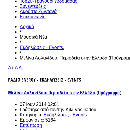
Top20-Τραγούδι εβδομάδας
Συνεντεύξεις
Ακούστε Ζωντανά
Επικοινωνία
Αρχική
/
Μουσικά Νέα
/
Εκδηλώσεις - Events.
/
Μελίνα Ασλανίδου: Περιοδεία στην Ελλάδα (Πρόγραμ
A+
A
A-
ΡΑΔΙΟ ENERGY - ΕΚΔΗΛΩΣΕΙΣ - EVENTS
Μελίνα Ασλανίδου: Περιοδεία στην Ελλάδα (Πρόγραμμα)
07 Ιουν 2014 02:01
Γράφτηκε από τον/την
Kiki Vasiliadou
Κατηγορία:
Εκδηλώσεις - Events
Εμφανίσεις: 5164
Εκτύπωση