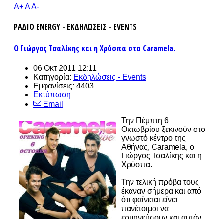
A+
A
A-
ΡΑΔΙΟ ENERGY - ΕΚΔΗΛΩΣΕΙΣ - EVENTS
Ο Γιώργος Τσαλίκης και η Χρύσπα στο Caramela.
06 Οκτ 2011 12:11
Κατηγορία:
Εκδηλώσεις - Events
Εμφανίσεις: 4403
Εκτύπωση
Email
Την Πέμπτη 6
Οκτωβρίου ξεκινούν στο
γνωστό κέντρο της
Αθήνας, Caramela, ο
Γιώργος Τσαλίκης και η
Χρύσπα.
Την τελική πρόβα τους
έκαναν σήμερα και από
ότι φαίνεται είναι
πανέτοιμοι να
ερμηνεύσουν και αυτόν