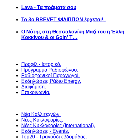
Lava - Τα πράματά σου
Το 3ο BREVET ΦΙΛΙΠΠΩΝ έρχεται!..
Ο Νότης στη Θεσσαλονίκη Μαζί του η Έλλη
Κοκκίνου & οι Goin' T…
Προφίλ - Ιστορικό.
Πρόγραμμα Ραδιοφώνου.
Ραδιοφωνικοί Παραγωγοί.
Εκδηλώσεις Ράδιο Energy.
Διαφήμιση.
Επικοινωνία.
Νέα Καλλιτεχνών.
Νέες Κυκλοφορίες.
Νέες Κυκλοφορίες (International).
Εκδηλώσεις - Events.
Top20 - Τραγούδι εβδομάδας.