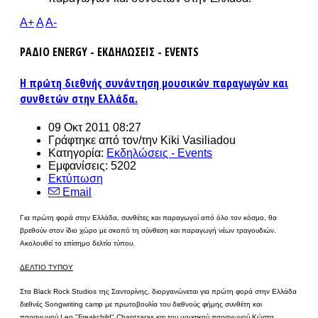
A+
A
A-
ΡΑΔΙΟ ENERGY - ΕΚΔΗΛΩΣΕΙΣ - EVENTS
Η πρώτη διεθνής συνάντηση μουσικών παραγωγών και
συνθετών στην Ελλάδα.
09 Οκτ 2011 08:27
Γράφτηκε από τον/την
Kiki Vasiliadou
Κατηγορία:
Εκδηλώσεις - Events
Εμφανίσεις: 5202
Εκτύπωση
Email
Για πρώτη φορά στην Ελλάδα, συνθέτες και παραγωγοί από όλο τον κόσμο, θα
βρεθούν στον ίδιο χώρο με σκοπό τη σύνθεση και παραγωγή νέων τραγουδιών.
Ακολουθεί το επίσημο δελτίο τύπου.
ΔΕΛΤΙΟ ΤΥΠΟΥ
Στα Black Rock Studios της Σαντορίνης, διοργανώνεται για πρώτη φορά στην Ελλάδα
διεθνές Songwriting camp με πρωτοβουλία του διεθνούς φήμης συνθέτη και
παραγωγού Leo "Freakchild" Chantzaras και του μουσικού παραγωγού Κώστα