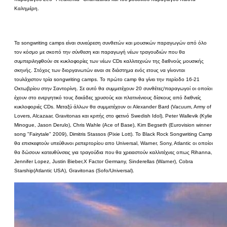
Καλημέρη.
Τα songwriting camps είναι συνεύρεση συνθετών και μουσικών παραγωγών από όλο
τον κόσμο με σκοπό την σύνθεση και παραγωγή νέων τραγουδιών που θα
συμπεριληφθούν σε κυκλοφορίες των νέων CDs καλλιτεχνών της διεθνούς μουσικής
σκηνής. Στόχος των διοργανωτών ειναι σε διάστημα ενός ετους να γίνονται
τουλάχιστον τρία songwriting camps. Το πρώτο camp θα γίνει την περίοδο 16-21
Οκτωβρίου στην Σαντορίνη. Σε αυτό θα συμμετέχουν 20 συνθέτες/παραγωγοί οι οποίοι
έχουν στο ενεργητικό τους δεκάδες χρυσούς και πλατινένιους δίσκους από διεθνείς
κυκλοφοριές CDs. Μεταξύ άλλων θα συμμετέχουν οι Alexander Bard (Vacuum, Army of
Lovers, Alcazaar, Gravitonas και κριτής στο φετινό Swedish Idol), Peter Wallevik (Kylie
Minogue, Jason Derulo), Chris Wahle (Ace of Base), Kim Begseth (Eurovision winner
song "Fairytale" 2009), Dimitris Stassos (Pixie Lott). Το Black Rock Songwriting Camp
θα επισκεφτούν υπεύθυνοι ρεπερτορίου απο Universal, Warner, Sony, Atlantic οι οποίοι
θα δώσουν κατευθύνσεις για τραγούδια που θα χρειαστούν καλλιτέχνες οπως Rihanna,
Jennifer Lopez, Justin Bieber,X Factor Germany, Sinderellas (Warner), Cobra
Starship(Atlantic USA), Gravitonas (Sofo/Universal).