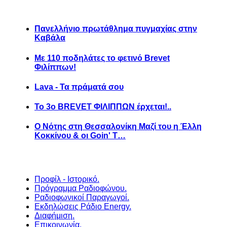
Πανελλήνιο πρωτάθλημα πυγμαχίας στην
Καβάλα
Με 110 ποδηλάτες το φετινό Brevet
Φιλίππων!
Lava - Τα πράματά σου
Το 3ο BREVET ΦΙΛΙΠΠΩΝ έρχεται!..
Ο Νότης στη Θεσσαλονίκη Μαζί του η Έλλη
Κοκκίνου & οι Goin' T…
Προφίλ - Ιστορικό.
Πρόγραμμα Ραδιοφώνου.
Ραδιοφωνικοί Παραγωγοί.
Εκδηλώσεις Ράδιο Energy.
Διαφήμιση.
Επικοινωνία.