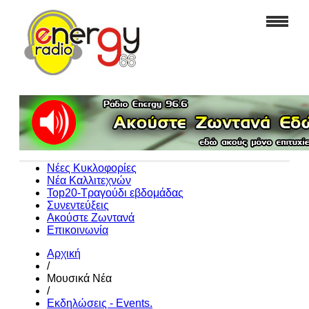
Νέες Κυκλοφορίες
Νέα Καλλιτεχνών
Top20-Τραγούδι εβδομάδας
Συνεντεύξεις
Ακούστε Ζωντανά
Επικοινωνία
Αρχική
/
Μουσικά Νέα
/
Εκδηλώσεις - Events.