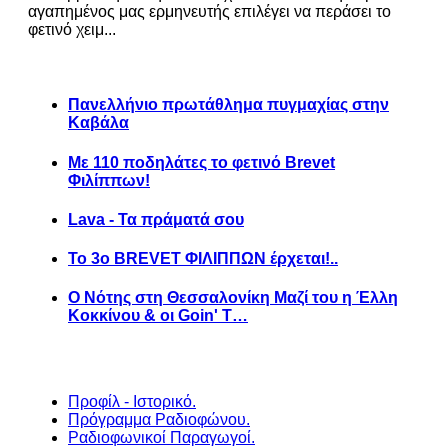
αγαπημένος μας ερμηνευτής επιλέγει να περάσει το
φετινό χειμ...
Πανελλήνιο πρωτάθλημα πυγμαχίας στην
Καβάλα
Με 110 ποδηλάτες το φετινό Brevet
Φιλίππων!
Lava - Τα πράματά σου
Το 3ο BREVET ΦΙΛΙΠΠΩΝ έρχεται!..
Ο Νότης στη Θεσσαλονίκη Μαζί του η Έλλη
Κοκκίνου & οι Goin' T…
Προφίλ - Ιστορικό.
Πρόγραμμα Ραδιοφώνου.
Ραδιοφωνικοί Παραγωγοί.