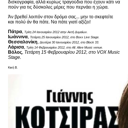
δισκογραφία, αλλά κυρίως τραγούδια που έχουν κάτι να
πούν για τις δύσκολες μέρες που περνάει η χώρα.
Άν βρεθεί λοιπόν στον δρόμο σας... μην το σκεφτείτε
και πολύ άν θα πάτε. Να πάτε γιατί αξίζει!
Πάτρα
,
Τρίτη 24 Ιανουαρίου 2012 ατην Ακτή Δυμαίων.
Ιωάννινα
,
Τετάρτη 25 Ιανουαρίου 2012, στο Boxx Live Stage.
Θεσσαλονίκη
,
Δευτέρα 30 Ιανουαρίου 2012, στο Block 33.
Λάρισ
α
,
Τρίτη 14 Φεβρουαρίου 2012, στο All. Alive Music venue.
Βόλος
,
Τετάρτη 15 Φεβρουαρίου 2012, στο VOX Music
Stage.
Κική Β.