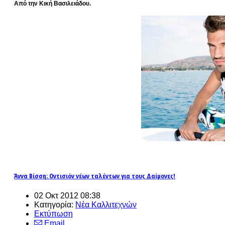
Από την Κική Βασιλειάδου.
Άννα Βίσση: Οντισιόν νέων ταλέντων για τους Δαίμονες!
02 Οκτ 2012 08:38
Κατηγορία:
Νέα Καλλιτεχνών
Εκτύπωση
Email