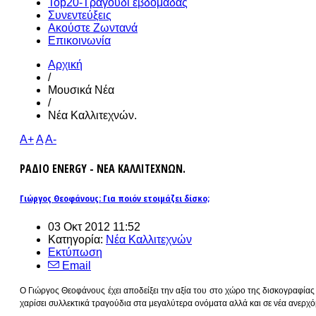
Top20-Τραγούδι εβδομάδας
Συνεντεύξεις
Ακούστε Ζωντανά
Επικοινωνία
Αρχική
/
Μουσικά Νέα
/
Νέα Καλλιτεχνών.
A+
A
A-
ΡΑΔΙΟ ENERGY - ΝΕΑ ΚΑΛΛΙΤΕΧΝΩΝ.
Γιώργος Θεοφάνους: Για ποιόν ετοιμάζει δίσκο;
03 Οκτ 2012 11:52
Κατηγορία:
Νέα Καλλιτεχνών
Εκτύπωση
Email
Ο Γιώργος Θεοφάνους έχει αποδείξει την αξία του στο χώρο της δισκογραφίας κα
χαρίσει συλλεκτικά τραγούδια στα μεγαλύτερα ονόματα αλλά και σε νέα ανερχό