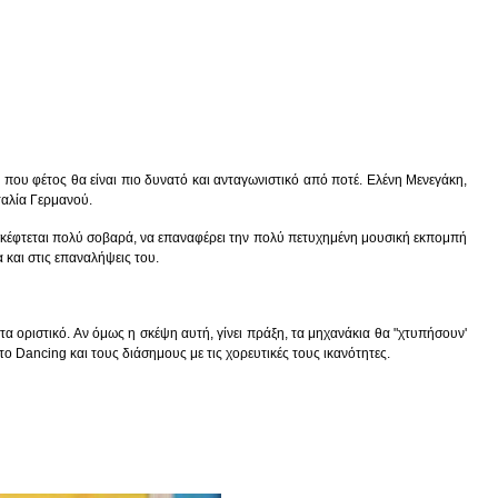
a που φέτος θα είναι πιο δυνατό και ανταγωνιστικό από ποτέ. Ελένη Μενεγάκη,
αταλία Γερμανού.
" σκέφτεται πολύ σοβαρά, να επαναφέρει την πολύ πετυχημένη μουσική εκπομπή
και στις επαναλήψεις του.
ποτα οριστικό. Αν όμως η σκέψη αυτή, γίνει πράξη, τα μηχανάκια θα "χτυπήσουν'
ο Dancing και τους διάσημους με τις χορευτικές τους ικανότητες.