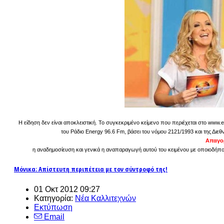
Η είδηση δεν είναι αποκλειστική. Το συγκεκριμένο κείμενο που περιέχεται στο www.e
του Ράδιο Energy 96.6 Fm, βάσει του νόμου 2121/1993 και της Διεθ
Απαγορ
η αναδημοσίευση και γενικά η αναπαραγωγή αυτού του κειμένου με οποιοδήποτε
Μόνικα: Απίστευτη περιπέτεια με τον σύντροφό της!
01 Οκτ 2012 09:27
Κατηγορία:
Νέα Καλλιτεχνών
Εκτύπωση
Email