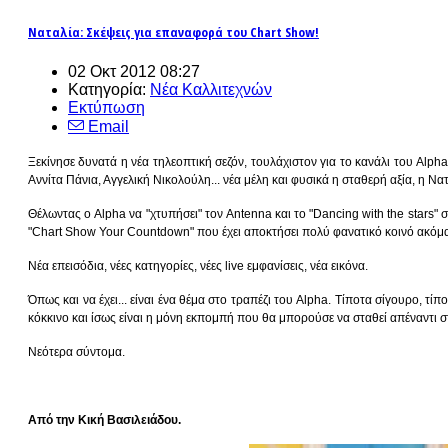
Ναταλία: Σκέψεις για επαναφορά του Chart Show!
02 Οκτ 2012 08:27
Κατηγορία:
Νέα Καλλιτεχνών
Εκτύπωση
Email
Ξεκίνησε δυνατά η νέα τηλεοπτική σεζόν, τουλάχιστον για το κανάλι του Alph
Αννίτα Πάνια, Αγγελική Νικολούλη... νέα μέλη και φυσικά η σταθερή αξία, η Ν
Θέλωντας ο Alpha να "χτυπήσει" τον Antenna και το "Dancing with the stars
"Chart Show Your Countdown" που έχει αποκτήσει πολύ φανατικό κοινό ακόμα 
Νέα επεισόδια, νέες κατηγορίες, νέες live εμφανίσεις, νέα εικόνα.
Όπως και να έχει... είναι ένα θέμα στο τραπέζι του Alpha. Tίποτα σίγουρο, τί
κόκκινο και ίσως είναι η μόνη εκπομπή που θα μπορούσε να σταθεί απέναντι στ
Νεότερα σύντομα.
Από την Κική Βασιλειάδου.