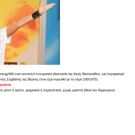
nergy966.com αποτελεί πνευματική ιδιοκτησία της Κικής Βασιλειάδου, για λογαριασμό
νούς Σύμβασης της Βέρνης (που έχει κυρωθεί με το νόμο 100/1975).
εύεται
 μέσο ή τρόπο, τμηματικά ή περιληπτικά, χωρίς γραπτή άδεια του δημιουργού.