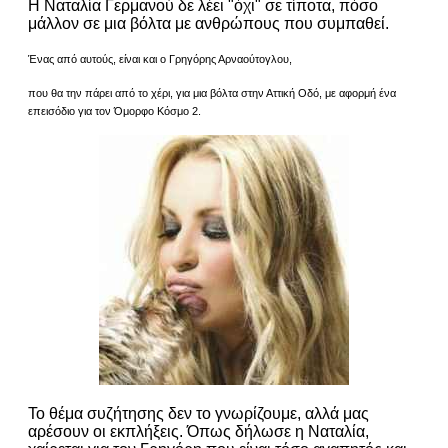
Η Ναταλία Γερμανού δε λέει "όχι" σε τίποτα, πόσο
μάλλον σε μια βόλτα με ανθρώπους που συμπαθεί.
Ένας από αυτούς, είναι και ο Γρηγόρης Αρναούτογλου,
που θα την πάρει από το χέρι, για μια βόλτα στην Αττική Οδό, με αφορμή ένα
επεισόδιο για τον Όμορφο Κόσμο 2.
Το θέμα συζήτησης δεν το γνωρίζουμε, αλλά μας
αρέσουν οι εκπλήξεις. Όπως δήλωσε η Ναταλία,