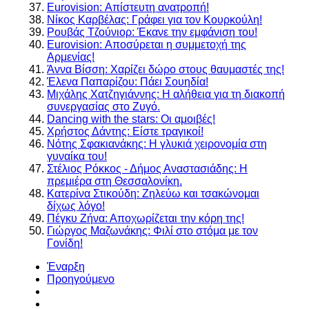
Eurovision: Απίστευτη ανατροπή!
Νίκος Καρβέλας: Γράφει για τον Κουρκούλη!
Ρουβάς Τζούνιορ: Έκανε την εμφάνιση του!
Eurovision: Αποσύρεται η συμμετοχή της
Αρμενίας!
Άννα Βίσση: Χαρίζει δώρο στους θαυμαστές της!
Έλενα Παπαρίζου: Πάει Σουηδία!
Μιχάλης Χατζηγιάννης: Η αλήθεια για τη διακοπή
συνεργασίας στο Ζυγό.
Dancing with the stars: Οι αμοιβές!
Χρήστος Δάντης: Είστε τραγικοί!
Νότης Σφακιανάκης: Η γλυκιά χειρονομία στη
γυναίκα του!
Στέλιος Ρόκκος - Δήμος Αναστασιάδης: Η
πρεμιέρα στη Θεσσαλονίκη.
Κατερίνα Στικούδη: Ζηλεύω και τσακώνομαι
δίχως λόγο!
Πέγκυ Ζήνα: Αποχωρίζεται την κόρη της!
Γιώργος Μαζωνάκης: Φιλί στο στόμα με τον
Γονίδη!
Έναρξη
Προηγούμενο