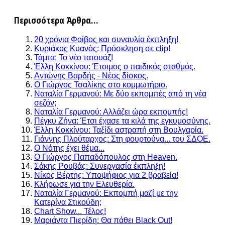
Περισσότερα Άρθρα...
20 χρόνια Φοίβος και συναυλία έκπληξη!
Κυριάκος Κυανός: Πρόσκληση σε clip!
Τάμτα: Το νέο τατουάζ!
Έλλη Κοκκίνου: Έτοιμος ο παιδικός σταθμός.
Αντώνης Βαρδής - Νέος δίσκος.
Ο Γιώργος Τσαλίκης στο κομμωτήριο.
Ναταλία Γερμανού: Με δύο εκπομπές από τη νέα
σεζόν;
Ναταλία Γερμανού: Αλλάζει ώρα εκπομπής!
Πέγκυ Ζήνα: Έτσι έχασε τα κιλά της εγκυμοσύνης.
Έλλη Κοκκίνου: Ταξίδι αστραπή στη Βουλγαρία.
Γιάννης Πλούταρχος: Στη φουρτούνα... του ΣΔΟΕ.
Ο Νότης έχει θέμα...
Ο Γιώργος Παπαδόπουλος στη Heaven.
Σάκης Ρουβάς: Συνεργασία έκπληξη!
Νίκος Βέρτης: Υποψήφιος για 2 βραβεία!
Κλήρωσε για την Ελευθερία.
Ναταλία Γερμανού: Εκπομπή μαζί με την
Κατερίνα Στικούδη;
Chart Show... Τέλος!
Μαριάντα Πιερίδη: Θα πάθει Black Out!