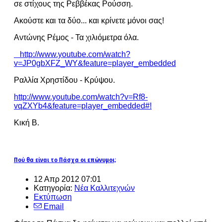
σε στίχους της Ρεββέκας Ρούσση.
Ακούστε και τα δύο... και κρίνετε μόνοι σας!
Αντώνης Ρέμος - Τα χιλιόμετρα όλα.
http://www.youtube.com/watch?
v=JP0gbXFZ_WY&feature=player_embedded
Ραλλία Χρηστίδου - Κρύψου.
http://www.youtube.com/watch?v=Rf8-
vqZXYb4&feature=player_embedded#!
Κική Β.
Πού θα είναι το Πάσχα οι επώνυμοι;
12 Απρ 2012 07:01
Κατηγορία:
Νέα Καλλιτεχνών
Εκτύπωση
Email