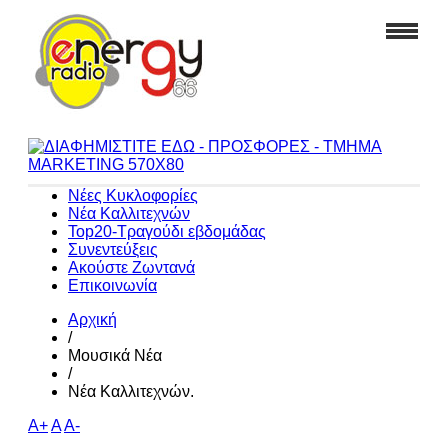
Νέες Κυκλοφορίες
Νέα Καλλιτεχνών
Top20-Τραγούδι εβδομάδας
Συνεντεύξεις
Ακούστε Ζωντανά
Επικοινωνία
Αρχική
/
Μουσικά Νέα
/
Νέα Καλλιτεχνών.
A+
A
A-