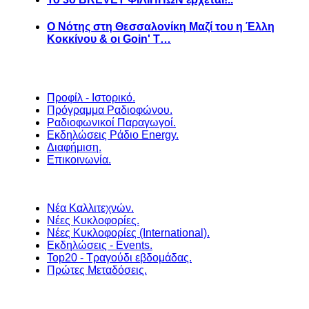
Ο Νότης στη Θεσσαλονίκη Μαζί του η Έλλη
Κοκκίνου & οι Goin' T…
Προφίλ - Ιστορικό.
Πρόγραμμα Ραδιοφώνου.
Ραδιοφωνικοί Παραγωγοί.
Εκδηλώσεις Ράδιο Energy.
Διαφήμιση.
Επικοινωνία.
Νέα Καλλιτεχνών.
Νέες Κυκλοφορίες.
Νέες Κυκλοφορίες (International).
Εκδηλώσεις - Events.
Top20 - Τραγούδι εβδομάδας.
Πρώτες Μεταδόσεις.