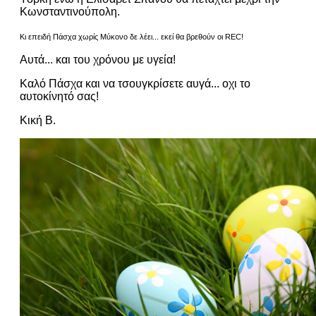
Κωνσταντινούπολη.
Κι επειδή Πάσχα χωρίς Μύκονο δε λέει... εκεί θα βρεθούν οι REC!
Αυτά... και του χρόνου με υγεία!
Καλό Πάσχα και να τσουγκρίσετε αυγά... οχι το
αυτοκίνητό σας!
Κική Β.