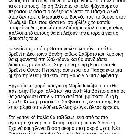
Φέτος το Πάσχα δε φαίνεται να φεύγουν και πολλοί από
τα σπίτια τους. Κρίση βλέπετε, και όλοι ψάχνουμε να
περάσουμε όσο πιο ανέξοδα γίνεται το Πάσχα. Αλλά
όταν δεν πάει ο Μωάμεθ στο βουνό, πάει το βουνό στον
Μωάμεθ. Εκεί που είσαι και σουβλίζεις το κατσίκι
μπορεί να δείς και κάποιον διάσημο δίπλα σου, καθώς
πολλοί από αυτούς θα επιλέξουν την επαρχία για τις
διακοπές τους.
Ξεκινώντας από τη Θεσσαλονίκη λοιπόν... εκεί θα
βρεθεί η Δέσποινα Βανδή καθώς Σάββατο και Κυριακή
θα εμφανιστεί στη Χαλκιδόνα και θα συνδυάσει
διακοπές με δουλειά. Στην πανέμορφη Καστοριά θα
βρεθεί ο Θάνος Πετρέλης ανήμερα του Πάσχα ενώ μια
ημέρα πρίν θα βρίσκεται στη Ρόδο για μια εμφάνιση!
Εργασία και χαρά, και για τη Μαρία Ιακώβου που θα
πάει στην Πάτρα, αλλά και για τον Ηλία Βρεττό ο οποίος
θα χαλαρώσει στην Κύπρο εκεί που βρίσκεται ήδη η
Στέλλα Καλλή η οποία το Σάββατο της Ανάστασης θα
επιστρέψει στην Αθήνα. Άλλος φεύγει, άλλος έρχεται.
Στη γειτονική Ιταλία θα ταξιδέψει ένα από τα πιο
αγαπητά ζευγάρια, η Καίτη Γαρμπή με τον Διονύση
Σχοινά και η Άννα Βίσση ακόμα πιο μακριά... στη Νέα
Υόρκη ενώ η Ελισάβετ Σπανού θα πεταχτεί μέχρι την