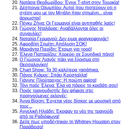
Νατάσα Θεοδωρίδου: Έγινε T-shirt στην Τουρκία!
Δέσποινα Ολυμπίου: Αυτοί που πιστεύουν οτι η
σχέση μου με τον Μιχάλη ήταν στημένη... είναι
άρρωστοι!
Πέγκυ Ζήνα: Οι Γερμανοί είναι αντιπαθής λαός!
Γιώργος Νταλάρας: Αναβάλλονται όλες οι
συναυλίες!
Ναταλία Γερμανού: Δεν ειμαι φραγκοφονιάς!
Αφροδίτη Σημίτη: Απόλυση ΣΟΚ!
Μαριάντα Πιερίδη: Έτοιμη για χορό!
Έλενα Παπαρίζου: Χορεύει σε Σουηδικό πάγο!
Ο Γιώργος Λιανός πάει για ξύρισμα στη
Θεσσαλονίκη!
Chart Show: Τα 30 καλύτερα χασάπικα.
Πάνος Κιάμος: Σπάει Κρύσταλλα!
Γιάννης Πλούταρχος: Η πρώτη αφίσα!
Τόνι πρός Έλενα: Έλα να πάρεις το κρεβάτι σου!
Ποιός τραγουδιστής δεν ψήφισε στις
προηγούμενες εκλογές;
Άννα Βίσση: Έρχεται νέος δίσκος με μουσική από
τους...
Αγγελική Ηλιάδη: Έκοψαν το νέο της τραγούδι
από τα Ραδιόφωνα!
Δείτε πως υποδέχτηκαν τη Whitney Houston στον
Παράδεισο!