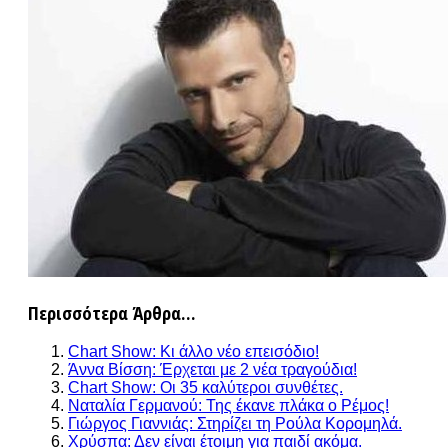
Περισσότερα Άρθρα...
Chart Show: Κι άλλο νέο επεισόδιο!
Άννα Βίσση: Έρχεται με 2 νέα τραγούδια!
Chart Show: Οι 35 καλύτεροι συνθέτες.
Ναταλία Γερμανού: Της έκανε πλάκα ο Ρέμος!
Γιώργος Γιαννιάς: Στηρίζει τη Ρούλα Κορομηλά.
Χρύσπα: Δεν είναι έτοιμη για παιδί ακόμα.