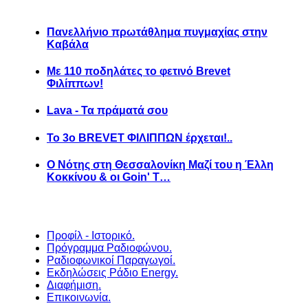
Πανελλήνιο πρωτάθλημα πυγμαχίας στην
Καβάλα
Με 110 ποδηλάτες το φετινό Brevet
Φιλίππων!
Lava - Τα πράματά σου
Το 3ο BREVET ΦΙΛΙΠΠΩΝ έρχεται!..
Ο Νότης στη Θεσσαλονίκη Μαζί του η Έλλη
Κοκκίνου & οι Goin' T…
Προφίλ - Ιστορικό.
Πρόγραμμα Ραδιοφώνου.
Ραδιοφωνικοί Παραγωγοί.
Εκδηλώσεις Ράδιο Energy.
Διαφήμιση.
Επικοινωνία.