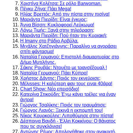
Χριστίνα Κολέτσα: Σε ρόλο Barwoman.
Πέγκυ Ζήνα: Πάει Mega!
Ηλίας Βρεττός: Από την πίστα στην πισίνα!
Μαριάντα Πιερίδη: Είναι έγκυος;
Άννα Βίσση: Κυκλοφορεί Λεύκωμα!
Λόγω Τιμής: Ξανά στην τηλεόραση;
Μαριάντα Πιερίδη: Πού ήταν την Κυριακή;
Η Imany στο Ράδιο Αρβύλα.
Μιχάλης Χατζηγιάννης: Παραλίγο να αγοράσει
σπίτι φάντασμα!
Ναταλία Γερμανού: Επιστολή διαμαρτυρίας στο
Δήμο Μυτιλήνης.
Σάκης Ρουβάς: Ντουέτο με τρανσέξουαλ !
Ναταλία Γερμανού: Πάει Κύπρο!
Χρήστος Δάντης: Ποιός τον εκνεύρισε;
Μέλιsses: Η καλύτερη φαν τους ειναι 40άρα!
Chart Show: Νέο επεισόδιο!
Κατερίνα Στικούδη: Έχω κάνει τρέλες για έναν
άντρα!
Γιώργος Τσαλίκης: Ποιός τον τραυμάτισε;
Γιώργος Λιανός: Ξεκινά η εκπομπή του!
Νίκος Κουρκούλης: Λιποθύμησε στην πίστα!
Δέσποινα Βανδή - Έλλη Κοκκίνου: Ο θάνατος
που τις συγκλόνισε!
Αντώνης Ρέμος: Απολογήθηκε στον ανακριτή.