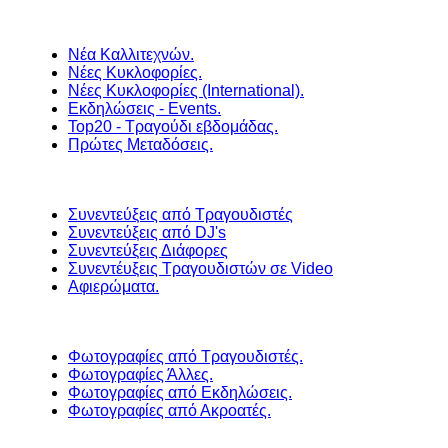
Νέα Καλλιτεχνών.
Νέες Κυκλοφορίες.
Νέες Κυκλοφορίες (International).
Εκδηλώσεις - Events.
Top20 - Τραγούδι εβδομάδας.
Πρώτες Μεταδόσεις.
Συνεντεύξεις από Τραγουδιστές
Συνεντεύξεις από DJ's
Συνεντεύξεις Διάφορες
Συνεντέυξεις Τραγουδιστών σε Video
Αφιερώματα.
Φωτογραφίες από Τραγουδιστές.
Φωτογραφίες Άλλες.
Φωτογραφίες από Εκδηλώσεις.
Φωτογραφίες από Ακροατές.