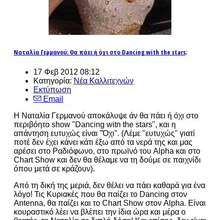
Ναταλία Γερμανού: Θα πάει ή όχι στο Dancing with the stars;
17 Φεβ 2012 08:12
Κατηγορία:
Νέα Καλλιτεχνών
Εκτύπωση
Email
Η Ναταλία Γερμανού αποκάλυψε άν θα πάει ή όχι στο
περιβόητο show "Dancing witn the stars", και η
απάντηση ευτυχώς είναι "Όχι". (Λέμε "ευτυχώς" γιατί
ποτέ δεν έχει κάνει κάτι έξω από τα νερά της και μας
αρέσει στο Ραδιόφωνο, στο πρωϊνό του Alpha και στο
Chart Show και δεν θα θέλαμε να τη δούμε σε παιχνίδι
όπου μετά σε κράζουν).
Από τη δική της μεριά, δεν θέλει να πάει καθαρά για ένα
λόγο! Τις Κυριακές που θα παίζει το Dancing στον
Antenna, θα παίζει και το Chart Show στον Alpha. Είναι
κουραστικό λέει να βλέπει την ίδια ώρα και μέρα ο