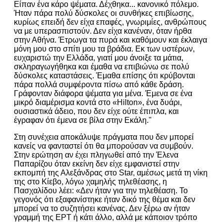
Είπαν ένα κάρο ψέματα. Δέχθηκα... κανονικό πόλεμο.
Ήταν πάρα πολύ δύσκολες οι συνθήκες επιβίωσης,
κυρίως επειδή δεν είχα επαφές, γνωριμίες, ανθρώπους
να με υπερασπιστούν. Δεν είχα κανέναν, όταν ήρθα
στην Αθήνα. Έτρωγα τα πυρά και καθόμουν και έκλαιγα
μόνη μου στο σπίτι μου τα βράδια. Εκ των υστέρων,
ευχαριστώ την Ελλάδα, γιατί μου άνοιξε τα μάτια,
σκληραγωγήθηκα και έμαθα να επιβιώνω σε πολύ
δύσκολες καταστάσεις. Έμαθα επίσης ότι κρύβονται
πάρα πολλά συμφέροντα πίσω από κάθε δράση.
Γράφονταν διάφορα ψέματα για μένα. Έμενα σε ένα
μικρό διαμέρισμα κοντά στο «Hilton», ένα δυάρι,
ουσιαστικά άδειο, που δεν είχε ούτε έπιπλα, και
έγραφαν ότι έμενα σε βίλα στην Εκάλη."
Στη συνέχεια αποκάλυψε πράγματα που δεν μπορεί
κανείς να φανταστεί ότι θα μπορούσαν να συμβούν.
Στην ερώτηση αν έχει πληγωθεί από την Έλενα
Παπαρίζου όταν εκείνη δεν είχε εμφανιστεί στην
εκπομπή της Αλεξάνδρας στο Star, αμέσως μετά τη νίκη
της στο Κίεβο, λόγω χαμηλής τηλεθέασης, η
Πασχαλίδου λέει: «Δεν ήταν για την τηλεθέαση. Το
γεγονός ότι εξαφανίστηκε ήταν δικό της θέμα και δεν
μπορεί να το συζητήσει κανένας. Δεν ξέρω αν ήταν
γραμμή της ΕΡΤ ή κάτι άλλο, αλλά με κάποιον τρόπο