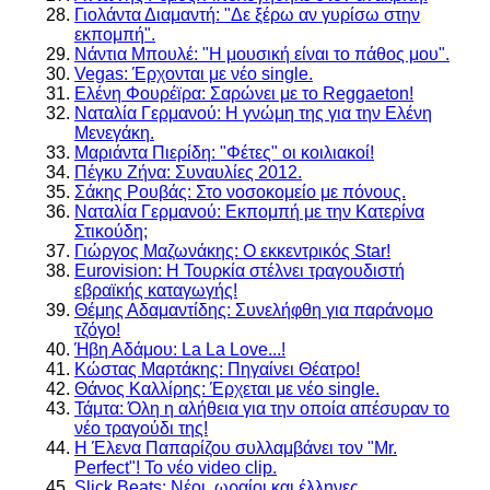
Γιολάντα Διαμαντή: "Δε ξέρω αν γυρίσω στην
εκπομπή".
Νάντια Μπουλέ: "Η μουσική είναι το πάθος μου".
Vegas: Έρχονται με νέο single.
Ελένη Φουρέϊρα: Σαρώνει με το Reggaeton!
Ναταλία Γερμανού: Η γνώμη της για την Ελένη
Μενεγάκη.
Μαριάντα Πιερίδη: "Φέτες" οι κοιλιακοί!
Πέγκυ Ζήνα: Συναυλίες 2012.
Σάκης Ρουβάς: Στο νοσοκομείο με πόνους.
Ναταλία Γερμανού: Εκπομπή με την Κατερίνα
Στικούδη;
Γιώργος Μαζωνάκης: Ο εκκεντρικός Star!
Eurovision: Η Τουρκία στέλνει τραγουδιστή
εβραϊκής καταγωγής!
Θέμης Αδαμαντίδης: Συνελήφθη για παράνομο
τζόγο!
Ήβη Αδάμου: La La Love...!
Κώστας Μαρτάκης: Πηγαίνει Θέατρο!
Θάνος Καλλίρης: Έρχεται με νέο single.
Τάμτα: Όλη η αλήθεια για την οποία απέσυραν το
νέο τραγούδι της!
Η Έλενα Παπαρίζου συλλαμβάνει τον "Mr.
Perfect"! To νέο video clip.
Slick Beats: Νέοι, ωραίοι και έλληνες.