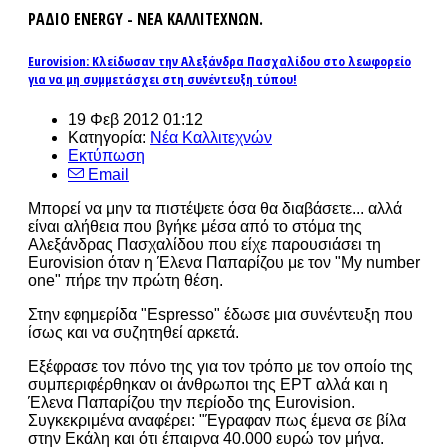
ΡΑΔΙΟ ENERGY - ΝΕΑ ΚΑΛΛΙΤΕΧΝΩΝ.
Eurovision: Κλείδωσαν την Αλεξάνδρα Πασχαλίδου στο λεωφορείο
για να μη συμμετάσχει στη συνέντευξη τύπου!
19 Φεβ 2012 01:12
Κατηγορία:
Νέα Καλλιτεχνών
Εκτύπωση
Email
Μπορεί να μην τα πιστέψετε όσα θα διαβάσετε... αλλά
είναι αλήθεια που βγήκε μέσα από το στόμα της
Αλεξάνδρας Πασχαλίδου που είχε παρουσιάσει τη
Eurovision όταν η Έλενα Παπαρίζου με τον "My number
one" πήρε την πρώτη θέση.
Στην εφημερίδα "Espresso" έδωσε μια συνέντευξη που
ίσως και να συζητηθεί αρκετά.
Εξέφρασε τον πόνο της για τον τρόπο με τον οποίο της
συμπεριφέρθηκαν οι άνθρωποι της ΕΡΤ αλλά και η
Έλενα Παπαρίζου την περίοδο της Eurovision.
Συγκεκριμένα αναφέρει: "Έγραφαν πως έμενα σε βίλα
στην Εκάλη και ότι έπαιρνα 40.000 ευρώ τον μήνα.