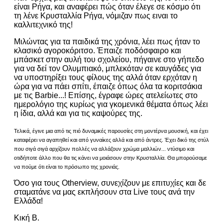
είναι Ρήγα, και αναφέρει πώς όταν έλεγε σε κόσμο ότι
τη λένε Κρυσταλλία Ρήγα, νόμιζαν πως ειναι το
καλλιτεχνικό της!
Μιλώντας για τα παιδικά της χρόνια, λέει πως ήταν το
κλασικό αγοροκόριτσο. Έπαιζε ποδόσφαιρο και
μπάσκετ στην αυλή του σχολείου, πήγαινε στο γήπεδο
για να δεί τον Ολυμπιακό, μπλεκόταν σε καυγάδες για
να υποστηρίξει τους φίλους της αλλά όταν ερχόταν η
ώρα για να πάει σπίτι, έπαιζε όπως όλα τα κοριτσάκια
με τις Barbie...! Επίσης, έγραφε ώρες ατελείωτες στο
ημερολόγιο της κυρίως για γκομενικά θέματα όπως λέει
η ίδια, αλλά και για τις καψούρες της.
Τελικά, έγινε μια από τις πιό δυναμικές παρουσίες στη μοντέρνα μουσική, και έχει
καταφέρει να αγαπηθεί και από γυναίκες αλλά και από άντρες. Έχει δικό της στύλ
που σιγά σιγά αρχίζουν πολλές να αλλάζουν χρώμα μαλλιών... ντύσιμο και
οτιδήποτε άλλο που θα τις κάνει να μοιάσουν στην Κρυσταλλία. Θα μπορούσαμε
να πούμε ότι είναι το πρόσωπο της χρονιάς.
Όσο για τους Otherview, συνεχίζουν με επιτυχίες και δε
σταματάνε να μας εκπλήσουν στα Live τους ανά την
Ελλάδα!
Κική Β.