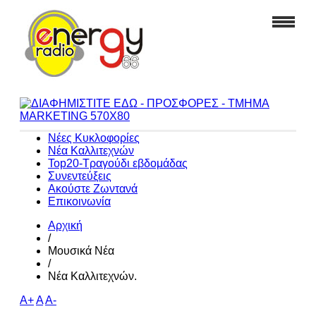
Νέες Κυκλοφορίες
Νέα Καλλιτεχνών
Top20-Τραγούδι εβδομάδας
Συνεντεύξεις
Ακούστε Ζωντανά
Επικοινωνία
Αρχική
/
Μουσικά Νέα
/
Νέα Καλλιτεχνών.
A+
A
A-