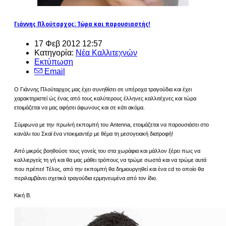
Γιάννης Πλούταρχος: Τώρα και παρουσιαστής!
17 Φεβ 2012 12:57
Κατηγορία:
Νέα Καλλιτεχνών
Εκτύπωση
Email
Ο Γιάννης Πλούταρχος μας έχει συνηθίσει σε υπέροχα τραγούδια και έχει
χαρακτηριστεί ώς ένας από τους καλύτερους έλληνες καλλιτέχνες και τώρα
ετοιμάζεται να μας αφήσει άφωνους και σε κάτι ακόμα.
Σύμφωνα με την πρωϊνή εκπομπή του Antenna, ετοιμάζεται να παρουσιάσει στο
κανάλι του Σκαϊ ένα ντοκιμαντέρ με θέμα τη μεσογειακή διατροφή!
Από μικρός βοηθούσε τους γονείς του στα χωράφια και μάλλον ξέρει πως να
καλλιεργείς τη γή και θα μας μάθει τρόπους να τρώμε σωστά και να τρώμε αυτά
που πρέπει! Τέλος, από την εκπομπή θα δημιουργηθεί και ένα cd το οποίο θα
περιλαμβάνει σχετικά τραγούδια ερμηνευμένα από τον ίδιο.
Κική Β.