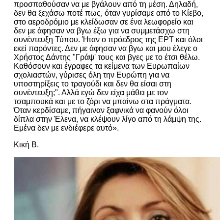
προσπαθούσαν να με βγάλουν από τη μέση. Δηλαδή,
δεν θα ξεχάσω ποτέ πως, όταν γυρίσαμε από το Κίεβο,
στο αεροδρόμιο με κλείδωσαν σε ένα λεωφορείο και
δεν με άφησαν να βγω έξω για να συμμετάσχω στη
συνέντευξη Τύπου. Ήταν ο πρόεδρος της ΕΡΤ και όλοι
εκεί παρόντες. Δεν με άφησαν να βγω και μου έλεγε ο
Χρήστος Δάντης "Γράψ' τους και βγες με το έτσι θέλω.
Καθόσουν και έγραφες τα κείμενα των Ευρωπαίων
σχολιαστών, γύρισες όλη την Ευρώπη για να
υποστηρίξεις το τραγούδι και δεν θα είσαι στη
συνέντευξη;". Αλλά εγώ δεν είχα μάθει με τον
τσαμπουκά και με το ζόρι να μπαίνω στα πράγματα.
Όταν κερδίσαμε, πήγαιναν ξαφνικά να φανούν όλοι
δίπλα στην Έλενα, να κλέψουν λίγο από τη λάμψη της.
Εμένα δεν με ενδιέφερε αυτό».
Κική Β.