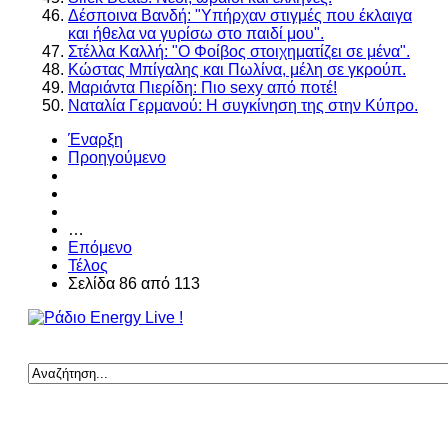
Δέσποινα Βανδή: "Υπήρχαν στιγμές που έκλαιγα
και ήθελα να γυρίσω στο παιδί μου".
Στέλλα Καλλή: "Ο Φοίβος στοιχηματίζει σε μένα".
Κώστας Μπίγαλης και Πωλίνα, μέλη σε γκρούπ.
Μαριάντα Πιερίδη: Πιο sexy από ποτέ!
Ναταλία Γερμανού: Η συγκίνηση της στην Κύπρο.
Έναρξη
Προηγούμενο
…
Επόμενο
Τέλος
Σελίδα 86 από 113