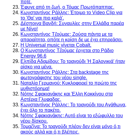
ποτέ.
Έφυγε από τη ζωή, ο Τόμας Πρωτόπαππας.
Κωνσταντίνος Ράλλης: Έτοιμο το Video Clip για
το 'Θα' ναι πιο καλά'.
Δέσποινα Βανδή: Συναυλίες στην Ελλάδα παρέα
με Νίνο!
Κωνσταντίνος Τζούμας: Ζούσα πάντα με τα
απαραίτητα, οπότε η κρίση δε με έχει επηρεάσει.
Η Universal music γίνεται Cobalt.
Ο Κωνσταντίνος Τζούμας έρχεται στο Ράδιο
Energy 96.6
Ελπίδα Αδαμίδου: Το τραγούδι 'Η Σαλονικιά' ήταν
ρίσκο για μένα.
Κωνσταντίνος Ράλλης: Στα backstage της
φωτογράφισης του νέου single.
Ναταλία Γερμανού: Κυκλοφορεί το πρώτο της
μυθιστόρημα!
Νότης Σφακιανάκης και Έλλη Κοκκίνου στα
Αστέρια Γλυφαδας.
Κωνσταντίνος Ράλλης: Το τραγούδι του Αγάθωνα,
έχει όλο το πακέτο.
Nότης Σφακιανάκης: Αυτό είναι το εξώφυλλο του
νέου δίσκου.
Τομαζίνα: Το τραγούδι πλέον δεν είναι μόνο ό,τι
ακούς αλλά και ό,τι βλέπεις.