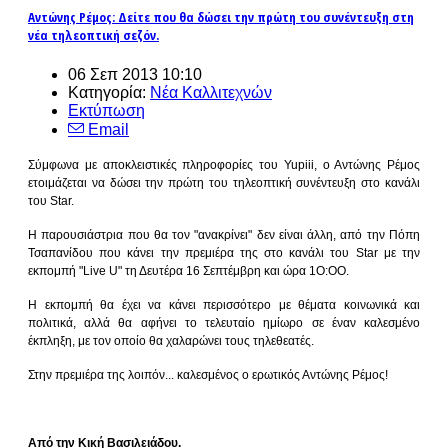
Αντώνης Ρέμος: Δείτε που θα δώσει την πρώτη του συνέντευξη στη
νέα τηλεοπτική σεζόν.
06 Σεπ 2013 10:10
Κατηγορία:
Νέα Καλλιτεχνών
Εκτύπωση
Email
Σύμφωνα με αποκλειστικές πληροφορίες του Yupiii, ο Αντώνης Ρέμος
ετοιμάζεται να δώσει την πρώτη του τηλεοπτική συνέντευξη στο κανάλι
του Star.
Η παρουσιάστρια που θα τον "ανακρίνει" δεν είναι άλλη, από την Πόπη
Τσαπανίδου που κάνει την πρεμιέρα της στο κανάλι του Star με την
εκπομπή "Live U" τη Δευτέρα 16 Σεπτέμβρη και ώρα 1Ο:ΟΟ.
Η εκπομπή θα έχει να κάνει περισσότερο με θέματα κοινωνικά και
πολιτικά, αλλά θα αφήνει το τελευταίο ημίωρο σε έναν καλεσμένο
έκπληξη, με τον οποίο θα χαλαρώνει τους τηλεθεατές.
Στην πρεμιέρα της λοιπόν... καλεσμένος ο ερωτικός Αντώνης Ρέμος!
Aπό την Κική Βασιλειάδου.