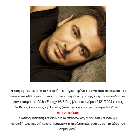
Η είδηση, δεν ειναι αποκλειστική. Το συγκεκριμένο κείμενο που περιέχεται στο
www.energy966.com αποτελεί πνευματική ιδιοκτησία της Κικής Βασιλειάδου, για
λογαριασμό του Ράδιο Energy 96.6 Fm, βάσει του νόμου 2121/1993 και της
Διεθνούς Σύμβασης της Βέρνης (που έχει κυρωθεί με το νόμο 100/1975).
Απαγορεύεται
η αναδημοσίευση και γενικά η αναπαραγωγή αυτού του κειμένου με
οποιοδήποτε μέσο ή τρόπο, τμηματικά ή περιληπτικά, χωρίς γραπτή άδεια του
δημιουργού