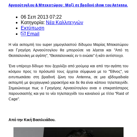
Αρναούτογλου & Μπεκατώρου : Μαζί σε βραδινό show του Antenna.
06 Σεπ 2013 07:22
Κατηγορία:
Νέα Καλλιτεχνών
Εκτύπωση
Email
Η νέα εκπομπή του super χαμογελαστού δίδυμου Μαρίας Μπεκατώρου
και Γρηγόρη Αρναούτογλου θα μπορούσε να λέγεται και "Από τη
Θεσσαλονίκη με αγάπη", "Θεσσαλονικείς εν τι ενώσει" ή κάτι αντίστοιχο.
Ένα υπέροχο δίδυμο που ξεχειλίζει από χιούμορ και από την αγάπη του
κόσμου προς το πρόσωπό τους έρχεται σύμφωνα με το "Έθνος", να
εντυπωσιάσει στη βραδινή ζώνη του Αntenna, σε μια εβδομαδιαία
εκπομπή με ψυχαγωγικό χαρακτήρα και δε θα είναι κάποιο τηλεπαιχνίδι.
Σημειώνουμε πως ο Γρηγόρης Αρναούτογλου ειναι ο επικρατέστερος
παρουσιαστής και για το νέο τηλεπαιχνίδι του καναλιού με τίτλο "Raid of
Cage".
Από την Κική Βασιλειάδου.