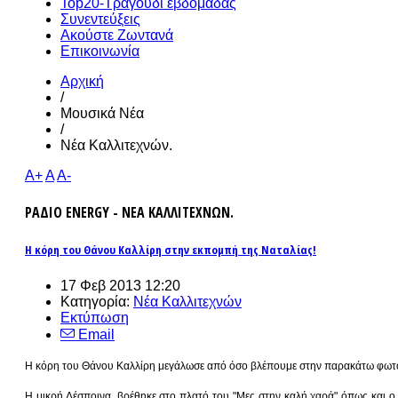
Top20-Τραγούδι εβδομάδας
Συνεντεύξεις
Ακούστε Ζωντανά
Επικοινωνία
Αρχική
/
Μουσικά Νέα
/
Νέα Καλλιτεχνών.
A+
A
A-
ΡΑΔΙΟ ENERGY - ΝΕΑ ΚΑΛΛΙΤΕΧΝΩΝ.
Η κόρη του Θάνου Καλλίρη στην εκπομπή της Ναταλίας!
17 Φεβ 2013 12:20
Κατηγορία:
Νέα Καλλιτεχνών
Εκτύπωση
Email
Η κόρη του Θάνου Καλλίρη μεγάλωσε από όσο βλέπουμε στην παρακάτω φωτογρ
Η μικρή Δέσποινα, βρέθηκε στο πλατό του "Μες στην καλή χαρά" όπως και ο