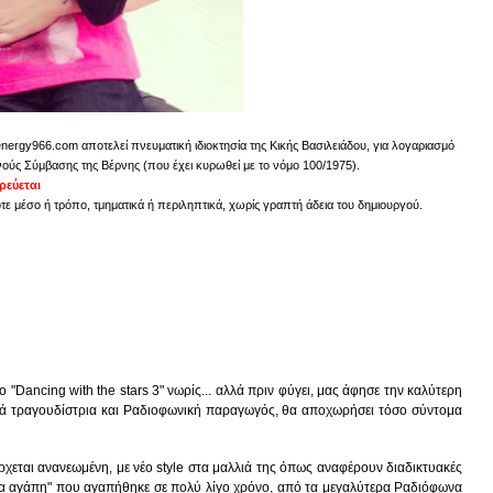
energy966.com αποτελεί πνευματική ιδιοκτησία της Κικής Βασιλειάδου, για λογαριασμό
νούς Σύμβασης της Βέρνης (που έχει κυρωθεί με το νόμο 100/1975).
εύεται
 μέσο ή τρόπο, τμηματικά ή περιληπτικά, χωρίς γραπτή άδεια του δημιουργού.
Dancing with the stars 3" νωρίς... αλλά πριν φύγει, μας άφησε την καλύτερη
υκιά τραγουδίστρια και Ραδιοφωνική παραγωγός, θα αποχωρήσει τόσο σύντομα
έρχεται ανανεωμένη, με νέο style στα μαλλιά της όπως αναφέρουν διαδικτυακές
έτοια αγάπη" που αγαπήθηκε σε πολύ λίγο χρόνο, από τα μεγαλύτερα Ραδιόφωνα