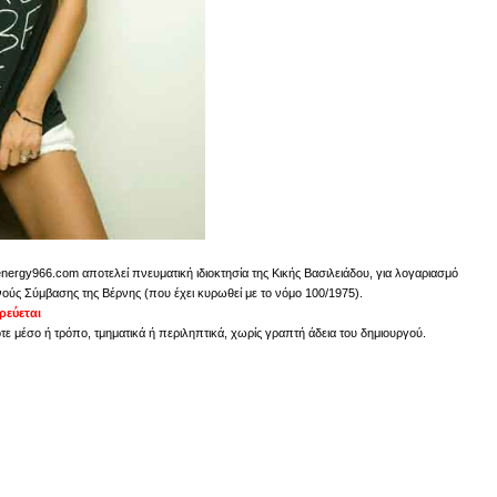
energy966.com αποτελεί πνευματική ιδιοκτησία της Κικής Βασιλειάδου, για λογαριασμό
νούς Σύμβασης της Βέρνης (που έχει κυρωθεί με το νόμο 100/1975).
εύεται
 μέσο ή τρόπο, τμηματικά ή περιληπτικά, χωρίς γραπτή άδεια του δημιουργού.