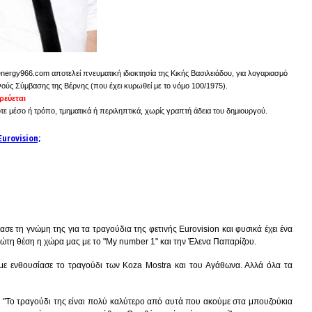
energy966.com αποτελεί πνευματική ιδιοκτησία της Κικής Βασιλειάδου, για λογαριασμό
νούς Σύμβασης της Βέρνης (που έχει κυρωθεί με το νόμο 100/1975).
εύεται
 μέσο ή τρόπο, τμηματικά ή περιληπτικά, χωρίς γραπτή άδεια του δημιουργού.
urovision;
ε τη γνώμη της για τα τραγούδια της φετινής Eurovision και φυσικά έχει ένα
ρώτη θέση η χώρα μας με το "My number 1" και την Έλενα Παπαρίζου.
με ενθουσίασε το τραγούδι των Koza Mostra και του Αγάθωνα. Αλλά όλα τα
ε: "Το τραγούδι της είναι πολύ καλύτερο από αυτά που ακούμε στα μπουζούκια