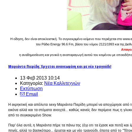
Η είδηση, δεν είναι αποκλειστική. Το συγκεκριμένο κείμενο που περιέχεται στο www.
του Ράδιο Energy 96.6 Fm, βάσει του νόμου 2121/1993 και της Διεθ
Απαγορ
η αναδημοσίευση και γενικά η αναπαραγωγή αυτού του κειμένου με οποιοδήποτε
Μαριάντα Πιερίδη: Έρχεται ανανεωμένη και με νέο τραγούδι!
13 Φεβ 2013 10:14
Κατηγορία:
Νέα Καλλιτεχνών
Εκτύπωση
Email
Η εκρηκτική και απόλυτα sexy Μαριάντα Πιερίδη μπορεί να αποχώρησε από το "
εικόνα αλλά και τα στόματα ανοιχτά... καθώς κανείς δεν περίμενε πως η γλ
από το συγκεκριμένο Show.
Παρ' όλα αυτά, η Μαριάντα πήρε τα πάνω της (όχι οτι τα έχασε και ποτέ) και 
πηγές, αλλά το βασικότερο... έρχεται και με νέο τραγούδι, έπειτα από το "Τ