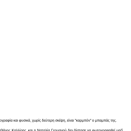
αφία και φυσικά, χωρίς δεύτερη σκέψη, είναι "καρμπόν" ο μπαμπάς της.
 Θάνος Καλλίρης, και η Ναταλία Γερμανού δεν δίστασε να φωτογραφηθεί μαζί