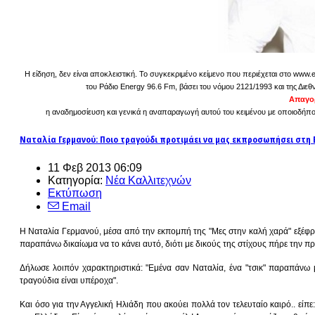
Η είδηση, δεν είναι αποκλειστική. Το συγκεκριμένο κείμενο που περιέχεται στο www.
του Ράδιο Energy 96.6 Fm, βάσει του νόμου 2121/1993 και της Διεθ
Απαγορ
η αναδημοσίευση και γενικά η αναπαραγωγή αυτού του κειμένου με οποιοδήποτε
Ναταλία Γερμανού: Ποιο τραγούδι προτιμάει να μας εκπροσωπήσει στη E
11 Φεβ 2013 06:09
Κατηγορία:
Νέα Καλλιτεχνών
Εκτύπωση
Email
Η Ναταλία Γερμανού, μέσα από την εκπομπή της "Μες στην καλή χαρά" εξέφρασ
παραπάνω δικαίωμα να το κάνει αυτό, διότι με δικούς της στίχους πήρε την π
Δήλωσε λοιπόν χαρακτηριστικά: "Εμένα σαν Ναταλία, ένα "τσικ" παραπάνω 
τραγούδια είναι υπέροχα".
Και όσο για την Αγγελική Ηλιάδη που ακούει πολλά τον τελευταίο καιρό.. είπ