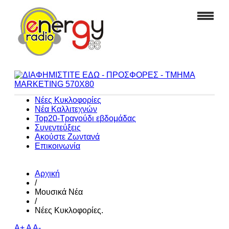
Νέες Κυκλοφορίες
Νέα Καλλιτεχνών
Top20-Τραγούδι εβδομάδας
Συνεντεύξεις
Ακούστε Ζωντανά
Επικοινωνία
Αρχική
/
Μουσικά Νέα
/
Νέες Κυκλοφορίες.
A+
A
A-