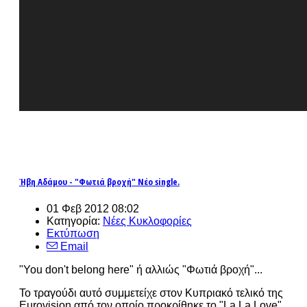
Ήβη Αδάμου - "Φωτιά βροχή" Νέο single.
01 Φεβ 2012 08:02
Κατηγορία:
Νέες Κυκλοφορίες
Εκτύπωση
Email
"You don't belong here" ή αλλιώς "Φωτιά βροχή"...
Το τραγούδι αυτό συμμετείχε στον Κυπριακό τελικό της
Eurovision από τον οποίο προκρίθηκε το "La La Love".