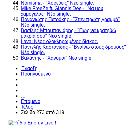
Nomisma - "Χορεύεις" Νέο single.
Mike FreeZe ft. Giannis Dee - "Να μου
χαμογελάς" Νέο single.
Παναγιώτης Πετράκης - "Στην πρώτη γραμμή"
Νέο single.
Βασίλης Μπαμπανιάρης - "Πώς να κρατηθώ
μακριά σου" Νέο single.
Lava: Νέος ολοκληρωμένος δίσκος.
Παντελής Καστανίδης - "Βγαίνω στους δρόμους"
Νέο single.
Βαλάντης - "Χάνομαι" Νέο single.
Έναρξη
Προηγούμενο
…
Επόμενο
Τέλος
Σελίδα 273 από 319