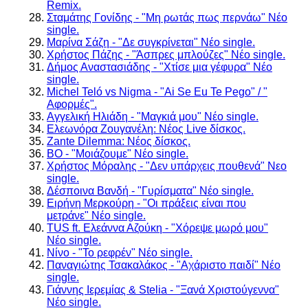
Remix.
Σταμάτης Γονίδης - "Μη ρωτάς πως περνάω" Νέο
single.
Μαρίνα Σάζη - "Δε συγκρίνεται" Νέο single.
Χρήστος Πάζης - "Άσπρες μπλούζες" Νέο single.
Δήμος Αναστασιάδης - "Χτίσε μια γέφυρα" Νέο
single.
Michel Teló vs Nigma - "Ai Se Eu Te Pego" / "
Αφορμές".
Αγγελική Ηλιάδη - "Μαγκιά μου" Νέο single.
Ελεωνόρα Ζουγανέλη: Νέος Live δίσκος.
Zante Dilemma: Νέος δίσκος.
BO - "Μοιάζουμε" Νέο single.
Χρήστος Μόραλης - "Δεν υπάρχεις πουθενά" Νεο
single.
Δέσποινα Βανδή - "Γυρίσματα" Νέο single.
Ειρήνη Μερκούρη - "Οι πράξεις είναι που
μετράνε" Νέο single.
TUS ft. Ελεάννα Αζούκη - "Χόρεψε μωρό μου"
Νέο single.
Νίνο - "Το ρεφρέν" Νέο single.
Παναγιώτης Τσακαλάκος - "Αχάριστο παιδί" Νέο
single.
Γιάννης Ιερεμίας & Stelia - "Ξανά Χριστούγεννα"
Νέο single.