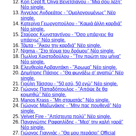
Kon Cept ft. Όλγα Βενετσιάνου - "Μια σου λέξη"
Νέο single.
Άγγελος Ανδρεάτος - "Ομολογουμένως" Νέο
single.
Κατερίνα Γεωργοπούλου - "Καμιά άλλη καρδιά"
Νέο single.
Σταύρος Κωνσταντίνου - "Όσο υπάρχεις θα
υπάρχω" Νέο single.
Τάμτα - "Άκου την καρδιά" Νέο single.
Nigma - "Στο τέρμα του δρόμου" Νέο single.
Πωλίνα Χριστοδούλου - "Την πρώτη του μήνα"
Νέο single.
Ελευθερία Αρβανιτάκη - "Άρωμα" Νέο single.
Δημήτρης Πάσιος - "Θα φωνάξω σ' αγαπώ" Νέο
single.
Γιούλη Τάσσου - "50 εσύ, 50 εγώ" Νέο single.
Γιώργος Παπαδόπουλος - "Απόψε δε θα
κοιμηθώ" Νέο single.
Manos Krass - "Μη σταματάς" Νέο single.
Γιώργος Μαζωνάκης - "Μην πας πουθενά" Νέο
single.
Velvet Fire - "Απίστευτα πολύ" Νέο single.
Παναγιώτης Ραφαηλίδης - "Μεσ' την καλή χαρά"
Νέο single.
Γιώργος Γιαννιάς - "Θα μου περάσει" Official