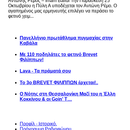
Αντώνης Ρέμος – Imam Baildi Την Παρασκευή 25
Οκτωβρίου η Πύλη Α υποδέχεται τον Αντώνη Ρέμο. Ο
αγαπημένος μας ερμηνευτής επιλέγει να περάσει το
φετινό χειμ...
Πανελλήνιο πρωτάθλημα πυγμαχίας στην
Καβάλα
Με 110 ποδηλάτες το φετινό Brevet
Φιλίππων!
Lava - Τα πράματά σου
Το 3ο BREVET ΦΙΛΙΠΠΩΝ έρχεται!..
Ο Νότης στη Θεσσαλονίκη Μαζί του η Έλλη
Κοκκίνου & οι Goin' T…
Προφίλ - Ιστορικό.
Πρόγραμμα Ραδιοφώνου.