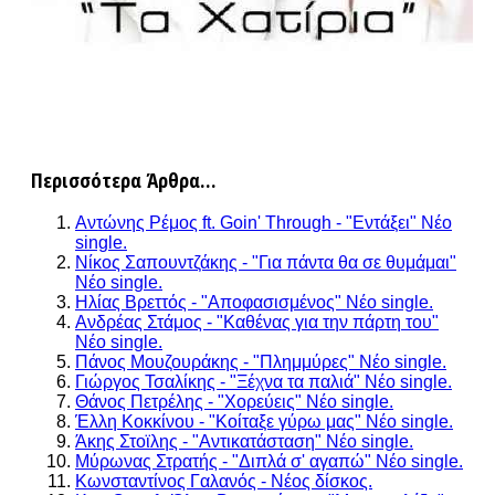
Περισσότερα Άρθρα...
Αντώνης Ρέμος ft. Goin' Through - "Εντάξει" Νέο
single.
Νίκος Σαπουντζάκης - "Για πάντα θα σε θυμάμαι"
Νέο single.
Ηλίας Βρεττός - "Αποφασισμένος" Νέο single.
Ανδρέας Στάμος - "Καθένας για την πάρτη του"
Νέο single.
Πάνος Μουζουράκης - "Πλημμύρες" Νέο single.
Γιώργος Τσαλίκης - "Ξέχνα τα παλιά" Νέο single.
Θάνος Πετρέλης - "Χορεύεις" Νέο single.
Έλλη Κοκκίνου - "Κοίταξε γύρω μας" Νέο single.
Άκης Στοϊλης - "Αντικατάσταση" Νέο single.
Μύρωνας Στρατής - "Διπλά σ' αγαπώ" Νέο single.
Κωνσταντίνος Γαλανός - Νέος δίσκος.