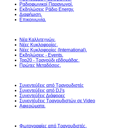
Ραδιοφωνικοί Παραγωγοί.
Εκδηλώσεις Ράδιο Energy.
Διαφήμιση.
Επικοινωνία.
Νέα Καλλιτεχνών.
Νέες Κυκλοφορίες.
Νέες Κυκλοφορίες (International).
Εκδηλώσεις - Events.
Top20 - Τραγούδι εβδομάδας.
Πρώτες Μεταδόσεις.
Συνεντεύξεις από Τραγουδιστές
Συνεντεύξεις από DJ's
Συνεντεύξεις Διάφορες
Συνεντέυξεις Τραγουδιστών σε Video
Αφιερώματα.
Φωτογραφίες από Τραγουδιστές.