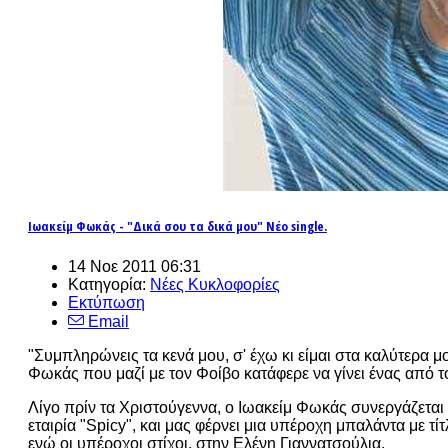
Ιωακείμ Φωκάς - "Δικά σου τα δικά μου" Νέο single.
14 Νοε 2011 06:31
Κατηγορία:
Νέες Κυκλοφορίες
Εκτύπωση
Email
"Συμπληρώνεις τα κενά μου, σ' έχω κι είμαι στα καλύτερα μ
Φωκάς που μαζί με τον Φοίβο κατάφερε να γίνει ένας από το
Λίγο πρίν τα Χριστούγεννα, ο Ιωακείμ Φωκάς συνεργάζεται 
εταιρία "Spicy", και μας φέρνει μια υπέροχη μπαλάντα με τί
ενώ οι υπέροχοι στίχοι, στην Ελένη Γιαννατσούλια.