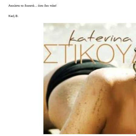
Ακούστε το δυνατά... όσο δεν πάει!
Κική Β.