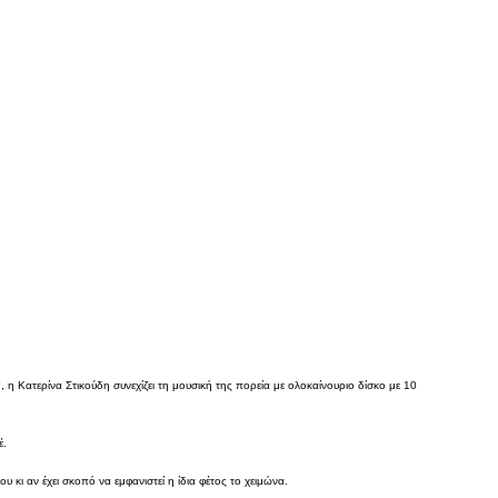
, η Κατερίνα Στικούδη συνεχίζει τη μουσική της πορεία με ολοκαίνουριο δίσκο με 10
έ.
 κι αν έχει σκοπό να εμφανιστεί η ίδια φέτος το χειμώνα.