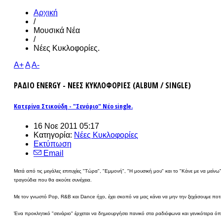
Αρχική
/
Μουσικά Νέα
/
Νέες Κυκλοφορίες.
A+
A
A-
ΡΑΔΙΟ ENERGY - ΝΕΕΣ ΚΥΚΛΟΦΟΡΙΕΣ (ALBUM / SINGLE)
Κατερίνα Στικούδη - "Σενάριο" Νέο single.
16 Νοε 2011 05:17
Κατηγορία:
Νέες Κυκλοφορίες
Εκτύπωση
Email
Μετά από τις μεγάλες επιτυχίες "Τώρα", "Εμμονή", "Η μουσική μου" και το "Κάνε με να μείνω"
τραγούδια που θα ακούτε συνέχεια.
Με τον γνωστό Pop, R&B και Dance ήχο, έχει σκοπό να μας κάνει να μην την ξεχάσουμε ποτ
Ένα προκλητικό "σενάριο" έρχεται να δημιουργήσει πανικό στα ραδιόφωνα και γενικότερα όπου