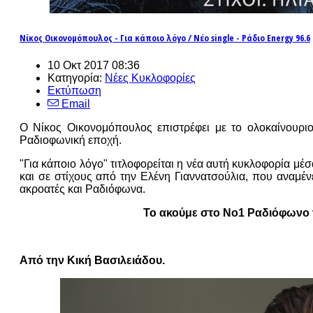
Νίκος Οικονομόπουλος - Για κάποιο λόγο / Νέο single - Ράδιο Energy 96.6
10 Οκτ 2017 08:36
Κατηγορία:
Νέες Κυκλοφορίες
Εκτύπωση
Email
Ο Νίκος Οικονομόπουλος επιστρέφει με το ολοκαίνουριο 
Ραδιοφωνική εποχή.
"Για κάποιο λόγο" τιτλοφορείται η νέα αυτή κυκλοφορία μ
και σε στίχους από την Ελένη Γιαννατσούλια, που αναμέν
ακροατές και Ραδιόφωνα.
Το ακούμε στο Νο1 Ραδιόφωνο τ
Από την Κική Βασιλειάδου.