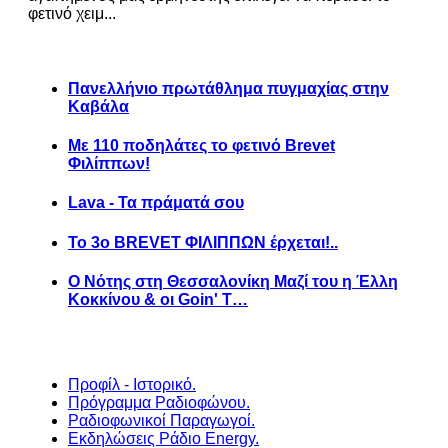
φετινό χειμ...
Πανελλήνιο πρωτάθλημα πυγμαχίας στην
Καβάλα
Με 110 ποδηλάτες το φετινό Brevet
Φιλίππων!
Lava - Τα πράματά σου
Το 3ο BREVET ΦΙΛΙΠΠΩΝ έρχεται!..
Ο Νότης στη Θεσσαλονίκη Μαζί του η Έλλη
Κοκκίνου & οι Goin' T…
Προφίλ - Ιστορικό.
Πρόγραμμα Ραδιοφώνου.
Ραδιοφωνικοί Παραγωγοί.
Εκδηλώσεις Ράδιο Energy.