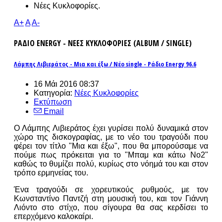
Νέες Κυκλοφορίες.
A+
A
A-
ΡΑΔΙΟ ENERGY - ΝΕΕΣ ΚΥΚΛΟΦΟΡΙΕΣ (ALBUM / SINGLE)
Λάμπης Λιβιεράτος - Μια και έξω / Νέο single - Ράδιο Energy 96.6
16 Μάι 2016 08:37
Κατηγορία:
Νέες Κυκλοφορίες
Εκτύπωση
Email
Ο Λάμπης Λιβιεράτος έχει γυρίσει πολύ δυναμικά στον
χώρο της δισκογραφίας, με το νέο του τραγούδι που
φέρει τον τίτλο "Μια και έξω", που θα μπορούσαμε να
πούμε πως πρόκειται για το "Μπαμ και κάτω No2"
καθώς το θυμίζει πολύ, κυρίως στο νόημά του και στον
τρόπο ερμηνείας του.
Ένα τραγούδι σε χορευτικούς ρυθμούς, με τον
Κωνσταντίνο Παντζή στη μουσική του, και τον Γιάννη
Λιόντο στο στίχο, που σίγουρα θα σας κερδίσει το
επερχόμενο καλοκαίρι.