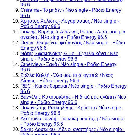
96.6
Onirama - Το μηδέν / Νέο single - Ράδιο Energy
96.6
Χρήστος Χολίδης - Λογαριασμός / Νέο single -
Ράδιο Energy 96.6
Γιάννης Βαρδής & Αντώνης Ρέμος - Δώσ' μου μια
αγκαλιά / Νέο single - Ράδιο Energy 96.6
Demy - Θα μείνεις φεύγοντας / Νέο single - Ράδιο
Energy 96.6
Νότης Σφακιανάκης & Bo - Έχει να κάνει / Νέο
single - Ράδιο Energy 96.6
Otherview - Ξανά / Νέο single - Ράδιο Energy
96.6
Στέλλα Καλλή - Όλα μου τα σ' αγαπώ / Νέος
Δίσκος - Ράδιο Energy 96.6
REC - Και σε θυμάμαι / Νέο single - Ράδιο Energy
96.6
Βαγγέλης Κακουριώτης - Η δικιά μας αγάπη / Νέο
single - Ράδιο Energy 96.6
Παναγιώτης Ραφαηλίδης - Κρύψου / Νέο single -
Ράδιο Energy 96.6
Δέσποινα Βανδή - Για κακή μου τύχη / Νέο single
- Ράδιο Energy 96.6
Σάκης Αρσενίου - Άδειοι αναπτήρες / Νέο single -
Ράδιο Energy 96.6