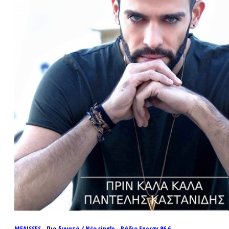
ΜΕΛΙSSES - Πιο δυνατά / Νέο single - Ράδιο Energy 96.6