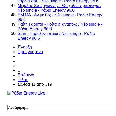
καρδιά σου / Νέο single - Ράδιο Energy 96.6
Μιχάλης Χατζηγιάννης - Θα χαθώ πριν φύγω /
Νέο single - Ράδιο Energy 96.6
ΕΜ.ΜΑ - Αν με θές / Νέο single - Ράδιο Energy
96.6
Καίτη Γαρμπή - Κοίτα σ' αγαπάω / Νέο single -
Ράδιο Energy 96.6
Stan - Παράξενο παιδί / Νέο single - Ράδιο
Energy 96.6
Έναρξη
Προηγούμενο
…
Επόμενο
Τέλος
Σελίδα 41 από 319