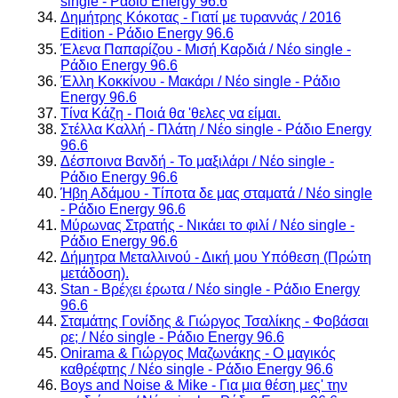
single - Ράδιο Energy 96.6
Δημήτρης Κόκοτας - Γιατί με τυραννάς / 2016
Edition - Ράδιο Energy 96.6
Έλενα Παπαρίζου - Μισή Καρδιά / Νέο single -
Ράδιο Energy 96.6
Έλλη Κοκκίνου - Μακάρι / Νέο single - Ράδιο
Energy 96.6
Τίνα Κάζη - Ποιά θα 'θελες να είμαι.
Στέλλα Καλλή - Πλάτη / Νέο single - Ράδιο Energy
96.6
Δέσποινα Βανδή - Το μαξιλάρι / Νέο single -
Ράδιο Energy 96.6
Ήβη Αδάμου - Τίποτα δε μας σταματά / Νέο single
- Ράδιο Energy 96.6
Μύρωνας Στρατής - Νικάει το φιλί / Νέο single -
Ράδιο Energy 96.6
Δήμητρα Μεταλλινού - Δική μου Υπόθεση (Πρώτη
μετάδοση).
Stan - Βρέχει έρωτα / Νέο single - Ράδιο Energy
96.6
Σταμάτης Γονίδης & Γιώργος Τσαλίκης - Φοβάσαι
ρε; / Νέο single - Ράδιο Energy 96.6
Onirama & Γιώργος Μαζωνάκης - Ο μαγικός
καθρέφτης / Νέο single - Ράδιο Energy 96.6
Boys and Noise & Mike - Για μια θέση μες' την