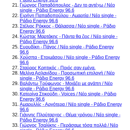
Γιώργος Παπαδόπουλος - Δεν το αντέχω / Νέο
single - Ράδιο Energy 96.6
Ειρήνη Παπαδοπούλου - Αμαρτία / Νέο single -
Ράδιο Energy 96.6
Στέλιος Ρόκκος - Θάλασσα / Νέο single - Ράδιο
Energy 96.6
Κώστας Μαρτάκης - Πάντα θα ζεις / Νέο single -
Ράδιο Energy 96.6
Ευρυδίκη - Πάγος / Νέο single - Ράδιο Energy
96.6
Χρύσπα - Ετοιμάσου / Νέο single - Ράδιο Energy
96.6
Σταύρος Κρητικός - Ποιός σαν εμένα.
Μελίνα Ασλανίδου - Προσωπική επιλογή / Νέο
single - Ράδιο Energy 96.6
Βαλάντω Τρύφωνος - Μοιάζει με αγάπη / Νέο
single - Ράδιο Energy 96.6
Κατερίνα Στικούδη - Voices / Νέο single - Ράδιο
Energy 96.6
Αμαρυλλίς - Αργότερα / Νέο single - Ράδιο Energy
96.6
Γιάννης Πλούταρχος - Θέμα χρόνου / Νέο single -
Ράδιο Energy 96.6
Γιώργος Τσαλίκης - Περάσαμε τόσα πολλά / Νέο