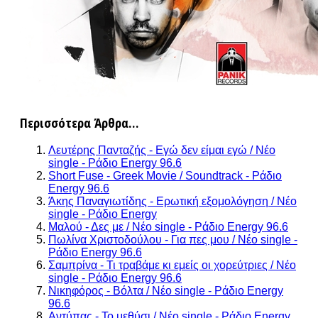
Περισσότερα Άρθρα...
Λευτέρης Πανταζής - Εγώ δεν είμαι εγώ / Νέο
single - Ράδιο Energy 96.6
Short Fuse - Greek Movie / Soundtrack - Ράδιο
Energy 96.6
Άκης Παναγιωτίδης - Ερωτική εξομολόγηση / Νέο
single - Ράδιο Energy
Μαλού - Δες με / Νέο single - Ράδιο Energy 96.6
Πωλίνα Χριστοδούλου - Για πες μου / Νέο single -
Ράδιο Energy 96.6
Σαμπρίνα - Τι τραβάμε κι εμείς οι χορεύτριες / Νέο
single - Ράδιο Energy 96.6
Νικηφόρος - Βόλτα / Νέο single - Ράδιο Energy
96.6
Αντύπας - Το μεθύσι / Νέο single - Ράδιο Energy