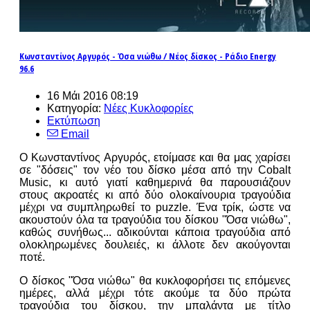
Κωνσταντίνος Αργυρός - Όσα νιώθω / Νέος δίσκος - Ράδιο Energy
96.6
16 Μάι 2016 08:19
Κατηγορία:
Νέες Κυκλοφορίες
Εκτύπωση
Email
Ο Κωνσταντίνος Αργυρός, ετοίμασε και θα μας χαρίσει
σε "δόσεις" τον νέο του δίσκο μέσα από την Cobalt
Music, κι αυτό γιατί καθημερινά θα παρουσιάζουν
στους ακροατές κι από δύο ολοκαίνουρια τραγούδια
μέχρι να συμπληρωθεί το puzzle.
Ένα τρίκ, ώστε να
ακουστούν όλα τα τραγούδια του δίσκου "Όσα νιώθω",
καθώς συνήθως... αδικούνται κάποια τραγούδια από
ολοκληρωμένες δουλειές, κι άλλοτε δεν ακούγονται
ποτέ.
Ο δίσκος "Όσα νιώθω" θα κυκλοφορήσει τις επόμενες
ημέρες, αλλά μέχρι τότε ακούμε τα δύο πρώτα
τραγούδια του δίσκου, την μπαλάντα με τίτλο