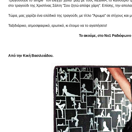
Τραγούδησε το single "Τον έλεγχο χάνω" μαζί με τους ΝΕΒΜΑ, το καινούριο τρ
στο τραγούδι της Χριστίνας Σάλτη "Σου ζητώ απόψε χάρη". Επίσης, την απολα
Τώρα, μας χαρίζει ένα ολόδικό της τραγούδι, με τίτλο "Άρωμα" σε στίχους και μ
Ταξιδιάρικο, ατμοσφαιρικό, ερωτικό, κι έτοιμο να το αγαπήσετε!
Το ακούμε, στο Νο1 Ραδιόφωνο 
Από την Κική Βασιλειάδου.