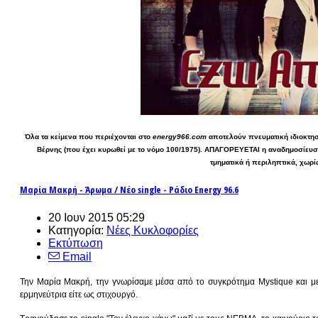
Όλα τα κείμενα που περιέχονται στο
energy966.com
αποτελούν πνευματική ιδιοκτησί
Βέρνης (που έχει κυρωθεί με το νόμο 100/1975). ΑΠΑΓΟΡΕΥΕΤΑΙ η αναδημοσίευσ
τμηματικά ή περιληπτικά, χωρί
Μαρία Μακρή - Άρωμα / Νέο single - Ράδιο Energy 96.6
20 Ιουν 2015 05:29
Κατηγορία:
Νέες Κυκλοφορίες
Εκτύπωση
Email
Την Μαρία Μακρή, την γνωρίσαμε μέσα από το συγκρότημα Mystique και με
ερμηνεύτρια είτε ως στιχουργό.