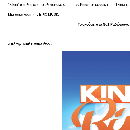
"Βikini" ο τίτλος από το ολόφρεσκο single των Kings, σε μουσική Teo Tzima κ
Μια παραγωγή, της EPIC MUSIC.
Το ακούμε, στο Νο1 Ραδιόφωνο 
Από την Κική Βασιλειάδου.