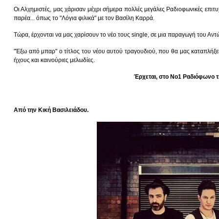
Οι Αλχημιστές, μας χάρισαν μέχρι σήμερα πολλές μεγάλες Ραδιοφωνικές επιτυχίε
παρέα... όπως το "Λόγια φιλικά" με τον Βασίλη Καρρά.
Τώρα, έρχονται να μας χαρίσουν το νέο τους single, σε μια παραγωγή του Α
"Έξω από μπαρ" ο τίτλος του νέου αυτού τραγουδιού, που θα μας καταπλήξει
ήχους και καινούριες μελωδίες.
Έρχεται, στο Νο1 Ραδιόφωνο τ
Από την Κική Βασιλειάδου.