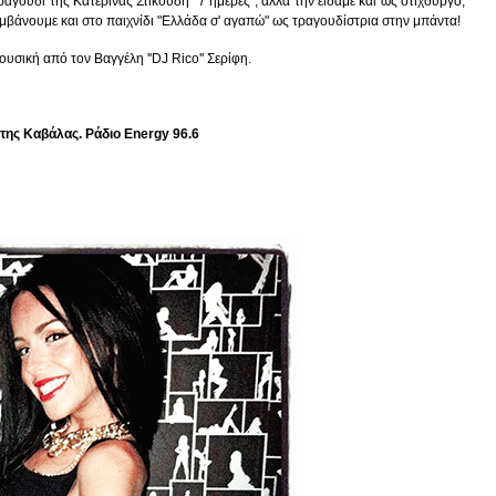
αγούδι της Κατερίνας Στικούδη "7 ημέρες", αλλά την είδαμε και ως στιχουργό,
μβάνουμε και στο παιχνίδι "Ελλάδα σ' αγαπώ" ως τραγουδίστρια στην μπάντα!
ουσική από τον Βαγγέλη ''DJ Rico'' Σερίφη.
της Καβάλας. Ράδιο Energy 96.6