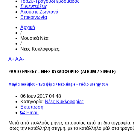
Top20-Τραγούδι εβδομάδας
Συνεντεύξεις
Ακούστε Ζωντανά
Επικοινωνία
Αρχική
/
Μουσικά Νέα
/
Νέες Κυκλοφορίες.
A+
A
A-
ΡΑΔΙΟ ENERGY - ΝΕΕΣ ΚΥΚΛΟΦΟΡΙΕΣ (ALBUM / SINGLE)
Μαρία Ιακώβου - Ένα ψέμα / Νέο single - Ράδιο Energy 96.6
06 Ιουν 2017 04:48
Κατηγορία:
Νέες Κυκλοφορίες
Εκτύπωση
Email
Μετά από πολλούς μήνες απουσίας από τη δισκογραφία, η
ίσως την κατάλληλη στιγμή, με το κατάλληλο μάλιστα τραγού