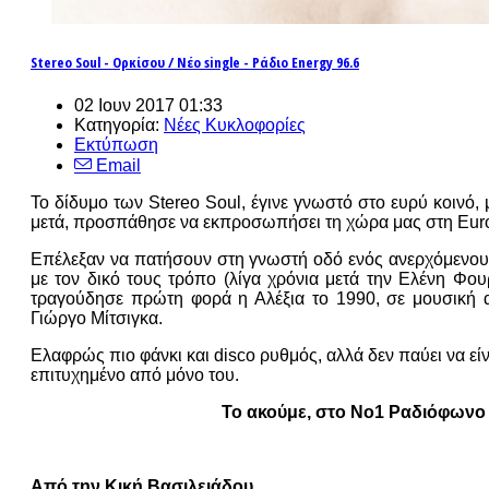
Stereo Soul - Ορκίσου / Νέο single - Ράδιο Energy 96.6
02 Ιουν 2017 01:33
Κατηγορία:
Νέες Κυκλοφορίες
Εκτύπωση
Email
Το δίδυμο των Stereo Soul, έγινε γνωστό στο ευρύ κοινό, 
μετά, προσπάθησε να εκπροσωπήσει τη χώρα μας στη Eurov
Επέλεξαν να πατήσουν στη γνωστή οδό ενός ανερχόμενου κ
με τον δικό τους τρόπο (λίγα χρόνια μετά την Ελένη Φουρ
τραγούδησε πρώτη φορά η Αλέξια το 1990, σε μουσική 
Γιώργο Μίτσιγκα.
Ελαφρώς πιο φάνκι και disco ρυθμός, αλλά δεν παύει να εί
επιτυχημένο από μόνο του.
Το ακούμε, στο Νο1 Ραδιόφωνο 
Από την Κική Βασιλειάδου.