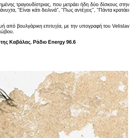
πημένης τραγουδίστριας, που μετράει ήδη δύο δίσκους στην
υχτα, "Είναι κάτι δειλινά", "Πως αντέχεις", "Πάντα κρατάει
υή από βουλγάρικη επιτυχία, με την υπογραφή του Velislav
κώβου.
της Καβάλας. Ράδιο Energy 96.6