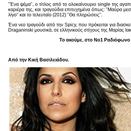
"Ένα ψέμα", ο τίτλος από το ολοκαίνουριο single της αγα
καριέρα της, και τραγούδια επιτυχημένα όπως: "Μαύρα μεσάν
λίγο" και το τελευταίο (2012) "Θα πληρώσεις".
Ένα νεο τραγούδι από την Spicy, που πρόκειται για διασκε
Draganinski μουσικά, σε ελληνικούς στίχους της Μαρίας Ια
Το ακούμε, στο Νο1 Ραδιόφωνο 
Από την Κική Βασιλειάδου.