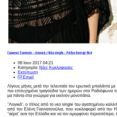
Γιώργος Γιαννιάς - Λογικά / Νέο single - Ράδιο Energy 96.6
06 Ιουν 2017 04:21
Κατηγορία:
Νέες Κυκλοφορίες
Εκτύπωση
Email
Λίγους μήνες μετά την τελευταία του ερωτική μπαλάντα με 
πιο επιτυχημένα τραγούδια των ημερών στα Ραδιόφωνα της
μα πάντα στα γνώριμα για εκείνον μονοπάτια.
"Λογικά", ο τίτλος από το νεο single του αγαπημένου καλλ
από την Ελένη Γιαννατσούλια, που κυκλοφορεί από την He
"αέρα" ανα την Ελλάδα και να τον ομορφύνει περισσότερο, τ