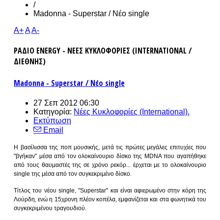
/
Madonna - Superstar / Νέο single
A+
A
A-
ΡΑΔΙΟ ENERGY - ΝΕΕΣ ΚΥΚΛΟΦΟΡΙΕΣ (INTERNATIONAL /
ΔΙΕΘΝΗΣ)
Madonna - Superstar / Νέο single
27 Σεπ 2012 06:30
Κατηγορία:
Νέες Κυκλοφορίες (International).
Εκτύπωση
Email
Η βασίλισσα της ποπ μουσικής, μετά τις πρώτες μεγάλες επιτυχίες που
"βγήκαν" μέσα από τον ολοκαίνουριο δίσκο της MDNA που αγαπήθηκε
από τους θαυμαστές της σε χρόνο ρεκόρ... έρχεται με το ολοκαίνουριο
single της μέσα από τον συγκεκριμένο δίσκο.
Τίτλος του νέου single, "Superstar" και είναι αφιερωμένο στην κόρη της
Λούρδη, ενώ η 15χρονη πλέον κοπέλα, εμφανίζεται και στα φωνητικά του
συγκεκριμένου τραγουδιού.