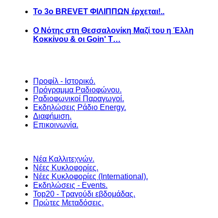
Το 3ο BREVET ΦΙΛΙΠΠΩΝ έρχεται!..
Ο Νότης στη Θεσσαλονίκη Μαζί του η Έλλη
Κοκκίνου & οι Goin' T…
Προφίλ - Ιστορικό.
Πρόγραμμα Ραδιοφώνου.
Ραδιοφωνικοί Παραγωγοί.
Εκδηλώσεις Ράδιο Energy.
Διαφήμιση.
Επικοινωνία.
Νέα Καλλιτεχνών.
Νέες Κυκλοφορίες.
Νέες Κυκλοφορίες (International).
Εκδηλώσεις - Events.
Top20 - Τραγούδι εβδομάδας.
Πρώτες Μεταδόσεις.