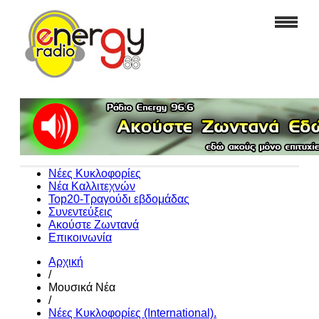
Νέες Κυκλοφορίες
Νέα Καλλιτεχνών
Top20-Τραγούδι εβδομάδας
Συνεντεύξεις
Ακούστε Ζωντανά
Επικοινωνία
Αρχική
/
Μουσικά Νέα
/
Νέες Κυκλοφορίες (International).