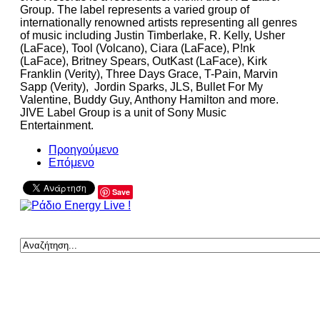
Group. The label represents a varied group of
internationally renowned artists representing all genres
of music including Justin Timberlake, R. Kelly, Usher
(LaFace), Tool (Volcano), Ciara (LaFace), P!nk
(LaFace), Britney Spears, OutKast (LaFace), Kirk
Franklin (Verity), Three Days Grace, T-Pain, Marvin
Sapp (Verity), Jordin Sparks, JLS, Bullet For My
Valentine, Buddy Guy, Anthony Hamilton and more.
JIVE Label Group is a unit of Sony Music
Entertainment.
Προηγούμενο
Επόμενο
Save