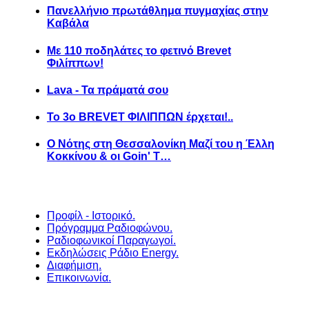
Πανελλήνιο πρωτάθλημα πυγμαχίας στην
Καβάλα
Με 110 ποδηλάτες το φετινό Brevet
Φιλίππων!
Lava - Τα πράματά σου
Το 3ο BREVET ΦΙΛΙΠΠΩΝ έρχεται!..
Ο Νότης στη Θεσσαλονίκη Μαζί του η Έλλη
Κοκκίνου & οι Goin' T…
Προφίλ - Ιστορικό.
Πρόγραμμα Ραδιοφώνου.
Ραδιοφωνικοί Παραγωγοί.
Εκδηλώσεις Ράδιο Energy.
Διαφήμιση.
Επικοινωνία.