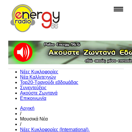
Νέες Κυκλοφορίες
Νέα Καλλιτεχνών
Top20-Τραγούδι εβδομάδας
Συνεντεύξεις
Ακούστε Ζωντανά
Επικοινωνία
Αρχική
/
Μουσικά Νέα
/
Νέες Κυκλοφορίες (International).