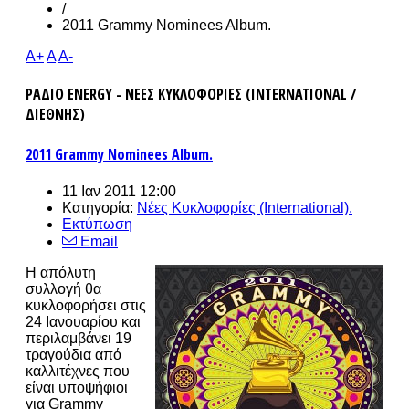
/
2011 Grammy Nominees Album.
A+
A
A-
ΡΑΔΙΟ ENERGY - ΝΕΕΣ ΚΥΚΛΟΦΟΡΙΕΣ (INTERNATIONAL /
ΔΙΕΘΝΗΣ)
2011 Grammy Nominees Album.
11 Ιαν 2011 12:00
Κατηγορία:
Νέες Κυκλοφορίες (International).
Εκτύπωση
Email
Η απόλυτη
συλλογή θα
κυκλοφορήσει στις
24 Ιανουαρίου και
περιλαμβάνει 19
τραγούδια από
καλλιτέχνες που
είναι υποψήφιοι
για Grammy