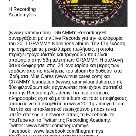
Η Recording
Academy®'s
(www.grammy.com) GRAMMY Recordings®
συνεργάζεται με την Jive Records για την κυκλοφορία
του 2011 GRAMMY Nominees album. Την 17η έκδοση
της σειράς με τις μεγαλύτερες πωλήσεις, η οποία
περιέχει τραγουδιστές και τραγούδια που είναι
υποψήφια στην 53η τελετή των GRAMMY. Η συλλογή
θα κυκλοφορήσει στις 24 Ιανουαρίου και μέρος των
εσόδων από τις πωλήσεις του album θα δοθούν στα
ιδρύματα MusiCares (www.musicares.com) και
GRAMMY foundation (www.grammyfoundation.com),
δύο φιλανθρωπικές οργανώσεις που έχουν συσταθεί
από την Recording Academy. Για περισσότερες
πληροφορίες σχετικά με το album και τους υποψήφιους
μπορείτε να επισκεφθείτε το www.2011grammycd.com .
Για νέα και αποκλειστικό περιεχόμενο μπορείτε να
μπείτε στα social networks όπως το Facebook, το
YouTube και το Twitter της Recording Academy.
Twitter : www.twitter.com/thegrammys
Facebook : www.facebook.com/thegrammys