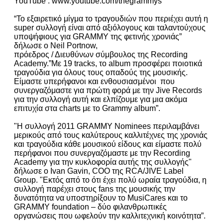
YouTube : www.youtube.com/thegrammys
“Το εξαιρετικό μίγμα το τραγουδιών που περιέχει αυτή η
super συλλογή είναι από αξιόλογους και ταλαντούχους
υποψήφιους για GRAMMY της φετινής χρονιάς”
δήλωσε ο Neil Portnow,
πρόεδρος / Διευθύνων σύμβουλος της Recording
Academy.”Με 19 tracks, το album προσφέρει ποιοτικά
τραγούδια για όλους τους οπαδούς της μουσικής.
Είμαστε υπερήφανοι και ενθουσιασμένοι που
συνεργαζόμαστε για πρώτη φορά με την Jive Records
για την συλλογή αυτή και ελπίζουμε για μια ακόμα
επιτυχία στα charts με το Grammy album”.
"Η συλλογή 2011 GRAMMY Nominees περιλαμβάνει
μερικούς από τους καλύτερους καλλιτέχνες της χρονιάς
και τραγούδια κάθε μουσικού είδους και είμαστε πολύ
περήφανοι που συνεργαζόμαστε με την Recording
Academy για την κυκλοφορία αυτής της συλλογής"
δήλωσε ο Ivan Gavin, COO της RCA/JIVE Label
Group. "Εκτός από το ότι έχει πολύ ωραία τραγούδια, η
συλλογή παρέχει στους fans της μουσικής την
δυνατότητα να υποστηρίξουν το MusiCares και το
GRAMMY foundation – δύο φιλανθρωπικές
οργανώσεις που ωφελούν την καλλιτεχνική κοινότητα”.