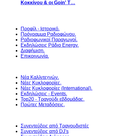
Κοκκίνου & οι Goin' T…
Προφίλ - Ιστορικό.
Πρόγραμμα Ραδιοφώνου.
Ραδιοφωνικοί Παραγωγοί.
Εκδηλώσεις Ράδιο Energy.
Διαφήμιση.
Επικοινωνία.
Νέα Καλλιτεχνών.
Νέες Κυκλοφορίες.
Νέες Κυκλοφορίες (International).
Εκδηλώσεις - Events.
Top20 - Τραγούδι εβδομάδας.
Πρώτες Μεταδόσεις.
Συνεντεύξεις από Τραγουδιστές
Συνεντεύξεις από DJ's