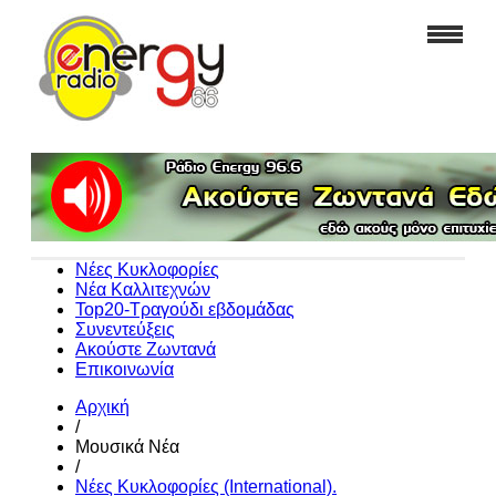
Νέες Κυκλοφορίες
Νέα Καλλιτεχνών
Top20-Τραγούδι εβδομάδας
Συνεντεύξεις
Ακούστε Ζωντανά
Επικοινωνία
Αρχική
/
Μουσικά Νέα
/
Νέες Κυκλοφορίες (International).