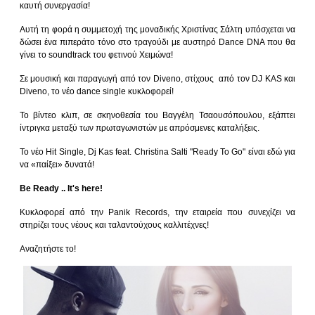
καυτή συνεργασία!
Αυτή τη φορά η συμμετοχή της μοναδικής Χριστίνας Σάλτη υπόσχεται να
δώσει ένα πιπεράτο τόνο στο τραγούδι με αυστηρό Dance DNA που θα
γίνει το soundtrack του φετινού Χειμώνα!
Σε μουσική και παραγωγή από τον Diveno, στίχους από τον DJ KAS και
Diveno, το νέο dance single κυκλοφορεί!
Το βίντεο κλιπ, σε σκηνοθεσία του Βαγγέλη Τσαουσόπουλου, εξάπτει
ίντριγκα μεταξύ των πρωταγωνιστών με απρόσμενες καταλήξεις.
Το νέο Hit Single, Dj Kas feat. Christina Salti "Ready To Go" είναι εδώ για
να «παίξει» δυνατά!
Be Ready .. It's here!
Κυκλοφορεί από την Panik Records, την εταιρεία που συνεχίζει να
στηρίζει τους νέους και ταλαντούχους καλλιτέχνες!
Aναζητήστε το!