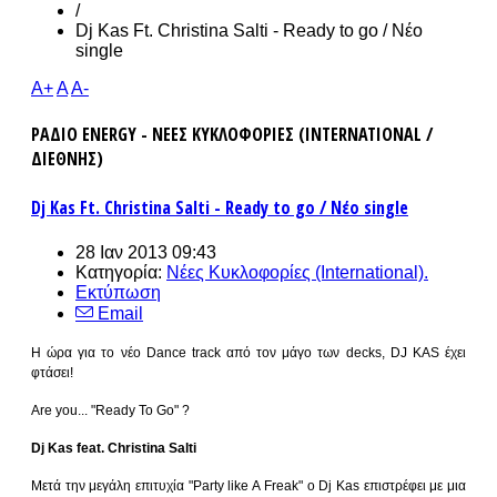
/
Dj Kas Ft. Christina Salti - Ready to go / Nέο
single
A+
A
A-
ΡΑΔΙΟ ENERGY - ΝΕΕΣ ΚΥΚΛΟΦΟΡΙΕΣ (INTERNATIONAL /
ΔΙΕΘΝΗΣ)
Dj Kas Ft. Christina Salti - Ready to go / Nέο single
28 Ιαν 2013 09:43
Κατηγορία:
Νέες Κυκλοφορίες (International).
Εκτύπωση
Email
Η ώρα για το νέο Dance track από τον μάγο των decks, DJ KAS έχει
φτάσει!
Are you... "Ready To Go" ?
Dj Kas feat. Christina Salti
Μετά την μεγάλη επιτυχία "Party like A Freak" ο Dj Kas επιστρέφει με μια