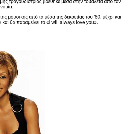
ημης τραγουδίστριας βρέθηκε μέσα στην τουαλέτα από τον
νομία.
ς μουσικής από τα μέσα της δεκαετίας του '80, μέχρι και
και θα παραμείνει το «I will always love you».