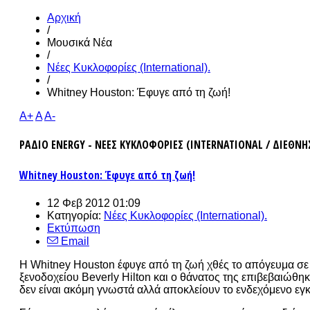
Αρχική
/
Μουσικά Νέα
/
Νέες Κυκλοφορίες (International).
/
Whitney Houston: Έφυγε από τη ζωή!
A+
A
A-
ΡΑΔΙΟ ENERGY - ΝΕΕΣ ΚΥΚΛΟΦΟΡΙΕΣ (INTERNATIONAL / ΔΙΕΘΝΗ
Whitney Houston: Έφυγε από τη ζωή!
12 Φεβ 2012 01:09
Κατηγορία:
Νέες Κυκλοφορίες (International).
Εκτύπωση
Email
Η Whitney Houston έφυγε από τη ζωή χθές το απόγευμα σε 
ξενοδοχείου Beverly Hilton και ο θάνατος της επιβεβαιώθηκ
δεν είναι ακόμη γνωστά αλλά αποκλείουν το ενδεχόμενο εγκ