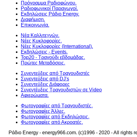
Πρόγραμμα Ραδιοφώνου.
Ραδιοφωνικοί Παραγωγοί.
Εκδηλώσεις Ράδιο Energy.
Διαφήμιση.
Επικοινωνία.
Νέα Καλλιτεχνών.
Νέες Κυκλοφορίες.
Νέες Κυκλοφορίες (International).
Εκδηλώσεις - Events.
Top20 - Τραγούδι εβδομάδας.
Πρώτες Μεταδόσεις.
Συνεντεύξεις από Τραγουδιστές
Συνεντεύξεις από DJ's
Συνεντεύξεις Διάφορες
Συνεντέυξεις Τραγουδιστών σε Video
Αφιερώματα.
Φωτογραφίες από Τραγουδιστές.
Φωτογραφίες Άλλες.
Φωτογραφίες από Εκδηλώσεις.
Φωτογραφίες από Ακροατές.
Ράδιο Energy - energy966.com. (c)1996 - 2020 - All rights r