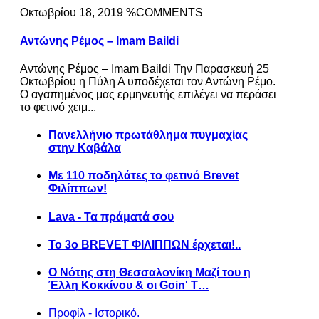
Οκτωβρίου 18, 2019 %COMMENTS
Αντώνης Ρέμος – Imam Baildi
Αντώνης Ρέμος – Imam Baildi Την Παρασκευή 25
Οκτωβρίου η Πύλη Α υποδέχεται τον Αντώνη Ρέμο.
Ο αγαπημένος μας ερμηνευτής επιλέγει να περάσει
το φετινό χειμ...
Πανελλήνιο πρωτάθλημα πυγμαχίας
στην Καβάλα
Με 110 ποδηλάτες το φετινό Brevet
Φιλίππων!
Lava - Τα πράματά σου
Το 3ο BREVET ΦΙΛΙΠΠΩΝ έρχεται!..
Ο Νότης στη Θεσσαλονίκη Μαζί του η
Έλλη Κοκκίνου & οι Goin' T…
Προφίλ - Ιστορικό.