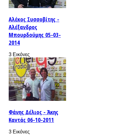
Αλέκος Συσσοβίτης -
Αλέξανδρος
Μπουρδούμης 05-03-
2014
3 Εικόνες
Φάνης Δέλιος - Άκης
Καντάς 06-10-2011
3 Εικόνες