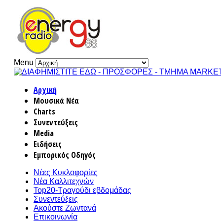
Menu
Αρχική
Μουσικά Νέα
Charts
Συνεντεύξεις
Media
Ειδήσεις
Εμπορικός Οδηγός
Νέες Κυκλοφορίες
Νέα Καλλιτεχνών
Top20-Τραγούδι εβδομάδας
Συνεντεύξεις
Ακούστε Ζωντανά
Επικοινωνία