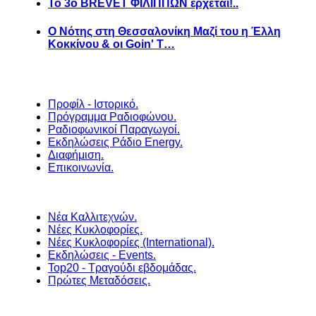
Το 3ο BREVET ΦΙΛΙΠΠΩΝ έρχεται!..
Ο Νότης στη Θεσσαλονίκη Μαζί του η Έλλη
Κοκκίνου & οι Goin' T…
Προφίλ - Ιστορικό.
Πρόγραμμα Ραδιοφώνου.
Ραδιοφωνικοί Παραγωγοί.
Εκδηλώσεις Ράδιο Energy.
Διαφήμιση.
Επικοινωνία.
Νέα Καλλιτεχνών.
Νέες Κυκλοφορίες.
Νέες Κυκλοφορίες (International).
Εκδηλώσεις - Events.
Top20 - Τραγούδι εβδομάδας.
Πρώτες Μεταδόσεις.