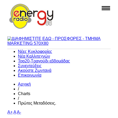
Νέες Κυκλοφορίες
Νέα Καλλιτεχνών
Top20-Τραγούδι εβδομάδας
Συνεντεύξεις
Ακούστε Ζωντανά
Επικοινωνία
Αρχική
/
Charts
/
Πρώτες Μεταδόσεις.
A+
A
A-