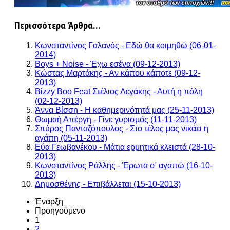
Περισσότερα Άρθρα...
Κωνσταντίνος Γαλανός - Εδώ θα κοιμηθώ (06-01-
2014)
Boys + Noise - Έχω εσένα (09-12-2013)
Κώστας Μαρτάκης - Αν κάπου κάποτε (09-12-
2013)
Bizzy Boo Feat Στέλιος Λεγάκης - Αυτή η πόλη
(02-12-2013)
Άννα Βίσση - Η καθημερινότητά μας (25-11-2013)
Θωμαή Απέργη - Γίνε γυρισμός (11-11-2013)
Σπύρος Πανταζόπουλος - Στο τέλος μας νικάει η
αγάπη (05-11-2013)
Εύα Γεωβανέκου - Μάτια ερμητικά κλειστά (28-10-
2013)
Κωνσταντίνος Ράλλης - Έρωτα σ' αγαπώ (16-10-
2013)
Δημοσθένης - Επιβάλλεται (15-10-2013)
Έναρξη
Προηγούμενο
1
2