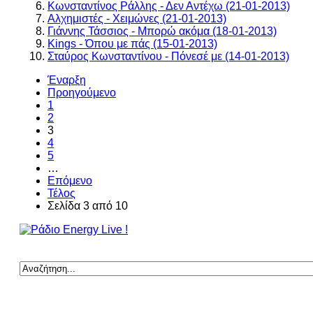
Κωνσταντίνος Ράλλης - Δεν Αντέχω (21-01-2013)
Αλχημιστές - Χειμώνες (21-01-2013)
Γιάννης Τάσσιος - Μπορώ ακόμα (18-01-2013)
Kings - Όπου με πάς (15-01-2013)
Σταύρος Κωνσταντίνου - Πόνεσέ με (14-01-2013)
Έναρξη
Προηγούμενο
1
2
3
4
5
…
Επόμενο
Τέλος
Σελίδα 3 από 10