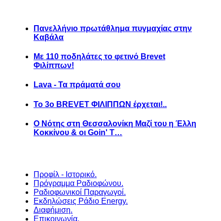
Πανελλήνιο πρωτάθλημα πυγμαχίας στην
Καβάλα
Με 110 ποδηλάτες το φετινό Brevet
Φιλίππων!
Lava - Τα πράματά σου
Το 3ο BREVET ΦΙΛΙΠΠΩΝ έρχεται!..
Ο Νότης στη Θεσσαλονίκη Μαζί του η Έλλη
Κοκκίνου & οι Goin' T…
Προφίλ - Ιστορικό.
Πρόγραμμα Ραδιοφώνου.
Ραδιοφωνικοί Παραγωγοί.
Εκδηλώσεις Ράδιο Energy.
Διαφήμιση.
Επικοινωνία.