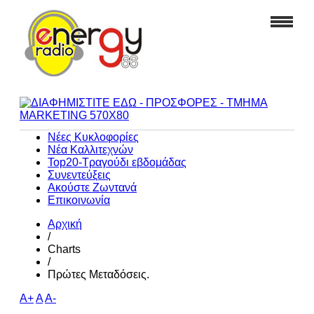
Νέες Κυκλοφορίες
Νέα Καλλιτεχνών
Top20-Τραγούδι εβδομάδας
Συνεντεύξεις
Ακούστε Ζωντανά
Επικοινωνία
Αρχική
/
Charts
/
Πρώτες Μεταδόσεις.
A+
A
A-