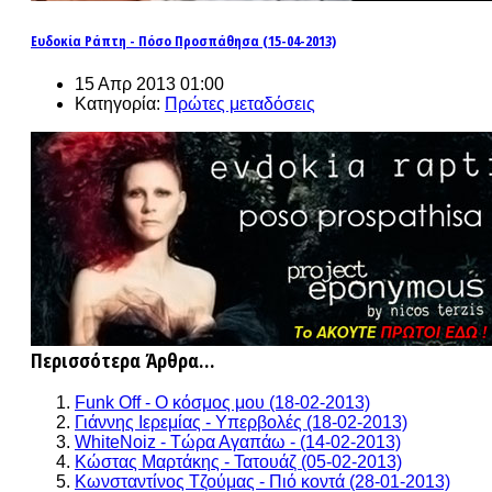
Ευδοκία Ράπτη - Πόσο Προσπάθησα (15-04-2013)
15 Απρ 2013 01:00
Κατηγορία:
Πρώτες μεταδόσεις
Περισσότερα Άρθρα...
Funk Off - Ο κόσμος μου (18-02-2013)
Γιάννης Ιερεμίας - Υπερβολές (18-02-2013)
WhiteNoiz - Τώρα Αγαπάω - (14-02-2013)
Κώστας Μαρτάκης - Τατουάζ (05-02-2013)
Κωνσταντίνος Τζούμας - Πιό κοντά (28-01-2013)