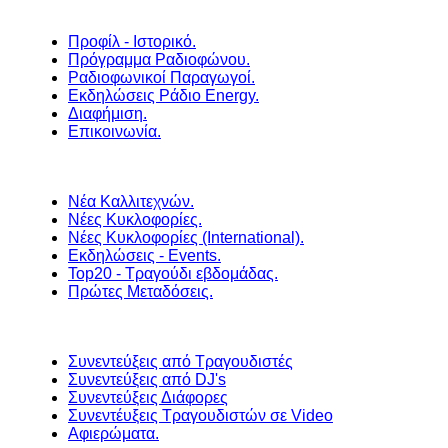
Προφίλ - Ιστορικό.
Πρόγραμμα Ραδιοφώνου.
Ραδιοφωνικοί Παραγωγοί.
Εκδηλώσεις Ράδιο Energy.
Διαφήμιση.
Επικοινωνία.
Νέα Καλλιτεχνών.
Νέες Κυκλοφορίες.
Νέες Κυκλοφορίες (International).
Εκδηλώσεις - Events.
Top20 - Τραγούδι εβδομάδας.
Πρώτες Μεταδόσεις.
Συνεντεύξεις από Τραγουδιστές
Συνεντεύξεις από DJ's
Συνεντεύξεις Διάφορες
Συνεντέυξεις Τραγουδιστών σε Video
Αφιερώματα.