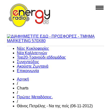
Νέες Κυκλοφορίες
Νέα Καλλιτεχνών
Top20-Τραγούδι εβδομάδας
Συνεντεύξεις
Ακούστε Ζωντανά
Επικοινωνία
Αρχική
/
Charts
/
Πρώτες Μεταδόσεις.
/
Θάνος Πετρέλης - Να της πείς (06-11-2012)