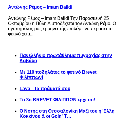
Αντώνης Ρέμος – Imam Baildi
Αντώνης Ρέμος – Imam Baildi Την Παρασκευή 25
Οκτωβρίου η Πύλη Α υποδέχεται τον Αντώνη Ρέμο. Ο
αγαπημένος μας ερμηνευτής επιλέγει να περάσει το
φετινό χειμ...
Πανελλήνιο πρωτάθλημα πυγμαχίας στην
Καβάλα
Με 110 ποδηλάτες το φετινό Brevet
Φιλίππων!
Lava - Τα πράματά σου
Το 3ο BREVET ΦΙΛΙΠΠΩΝ έρχεται!..
Ο Νότης στη Θεσσαλονίκη Μαζί του η Έλλη
Κοκκίνου & οι Goin' T…