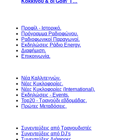
Κοκκίνου & οι Goin' T…
Προφίλ - Ιστορικό.
Πρόγραμμα Ραδιοφώνου.
Ραδιοφωνικοί Παραγωγοί.
Εκδηλώσεις Ράδιο Energy.
Διαφήμιση.
Επικοινωνία.
Νέα Καλλιτεχνών.
Νέες Κυκλοφορίες.
Νέες Κυκλοφορίες (International).
Εκδηλώσεις - Events.
Top20 - Τραγούδι εβδομάδας.
Πρώτες Μεταδόσεις.
Συνεντεύξεις από Τραγουδιστές
Συνεντεύξεις από DJ's
Συνεντεύξεις Διάφορες