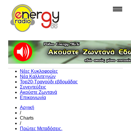
Νέες Κυκλοφορίες
Νέα Καλλιτεχνών
Top20-Τραγούδι εβδομάδας
Συνεντεύξεις
Ακούστε Ζωντανά
Επικοινωνία
Αρχική
/
Charts
/
Πρώτες Μεταδόσεις.