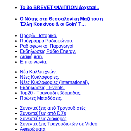
Το 3ο BREVET ΦΙΛΙΠΠΩΝ έρχεται!..
Ο Νότης στη Θεσσαλονίκη Μαζί του η
Έλλη Κοκκίνου & οι Goin' T…
Προφίλ - Ιστορικό.
Πρόγραμμα Ραδιοφώνου.
Ραδιοφωνικοί Παραγωγοί.
Εκδηλώσεις Ράδιο Energy.
Διαφήμιση.
Επικοινωνία.
Νέα Καλλιτεχνών.
Νέες Κυκλοφορίες.
Νέες Κυκλοφορίες (International).
Εκδηλώσεις - Events.
Top20 - Τραγούδι εβδομάδας.
Πρώτες Μεταδόσεις.
Συνεντεύξεις από Τραγουδιστές
Συνεντεύξεις από DJ's
Συνεντεύξεις Διάφορες
Συνεντέυξεις Τραγουδιστών σε Video
Αφιερώματα.