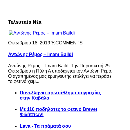
Τελευταία Νέα
Οκτωβρίου 18, 2019 %COMMENTS
Αντώνης Ρέμος – Imam Baildi
Αντώνης Ρέμος – Imam Baildi Την Παρασκευή 25
Οκτωβρίου η Πύλη Α υποδέχεται τον Αντώνη Ρέμο.
Ο αγαπημένος μας ερμηνευτής επιλέγει να περάσει
το φετινό χειμ...
Πανελλήνιο πρωτάθλημα πυγμαχίας
στην Καβάλα
Με 110 ποδηλάτες το φετινό Brevet
Φιλίππων!
Lava - Τα πράματά σου