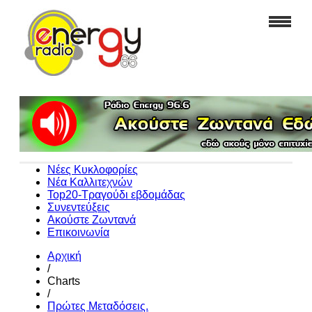
Νέες Κυκλοφορίες
Νέα Καλλιτεχνών
Top20-Τραγούδι εβδομάδας
Συνεντεύξεις
Ακούστε Ζωντανά
Επικοινωνία
Αρχική
/
Charts
/
Πρώτες Μεταδόσεις.