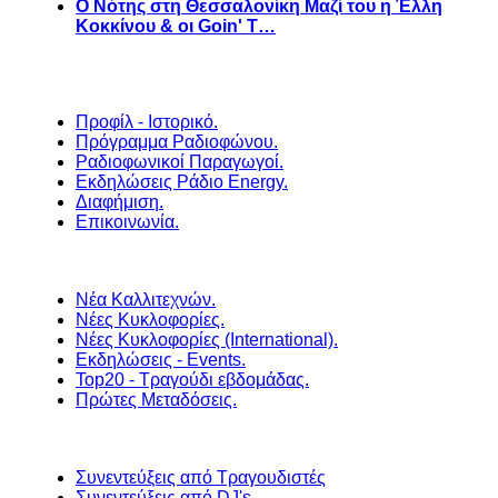
Ο Νότης στη Θεσσαλονίκη Μαζί του η Έλλη
Κοκκίνου & οι Goin' T…
Προφίλ - Ιστορικό.
Πρόγραμμα Ραδιοφώνου.
Ραδιοφωνικοί Παραγωγοί.
Εκδηλώσεις Ράδιο Energy.
Διαφήμιση.
Επικοινωνία.
Νέα Καλλιτεχνών.
Νέες Κυκλοφορίες.
Νέες Κυκλοφορίες (International).
Εκδηλώσεις - Events.
Top20 - Τραγούδι εβδομάδας.
Πρώτες Μεταδόσεις.
Συνεντεύξεις από Τραγουδιστές
Συνεντεύξεις από DJ's