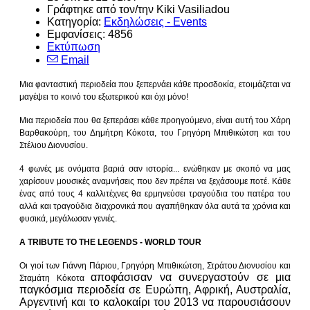
Γράφτηκε από τον/την Kiki Vasiliadou
Κατηγορία:
Εκδηλώσεις - Events
Εμφανίσεις: 4856
Εκτύπωση
Email
Μια φανταστική περιοδεία που ξεπερνάει κάθε προσδοκία, ετοιμάζεται να
μαγέψει το κοινό του εξωτερικού και όχι μόνο!
Μια περιοδεία που θα ξεπεράσει κάθε προηγούμενο, είναι αυτή του Χάρη
Βαρθακούρη, του Δημήτρη Κόκοτα, του Γρηγόρη Μπιθικώτση και του
Στέλιου Διονυσίου.
4 φωνές με ονόματα βαριά σαν ιστορία... ενώθηκαν με σκοπό να μας
χαρίσουν μουσικές αναμνήσεις που δεν πρέπει να ξεχάσουμε ποτέ. Κάθε
ένας από τους 4 καλλιτέχνες θα ερμηνεύσει τραγούδια του πατέρα του
αλλά και τραγούδια διαχρονικά που αγαπήθηκαν όλα αυτά τα χρόνια και
φυσικά, μεγάλωσαν γενιές.
A TRIBUTE TO THE LEGENDS - WORLD TOUR
Οι γιοί των Γιάννη Πάριου, Γρηγόρη Μπιθικώτση, Στράτου Διονυσίου και
αποφάσισαν να συνεργαστούν σε μια
Σταμάτη Κόκοτα
παγκόσμια περιοδεία σε Ευρώπη, Αφρική, Αυστραλία,
Αργεντινή και το καλοκαίρι του 2013 να παρουσιάσουν