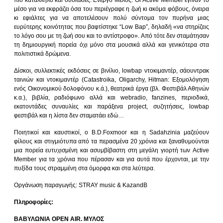
μέσο για να εκφράζει όσα του περιέγραφε η ζωή κι ακόμα φόβους, όνειρα
κι εφιάλτες για να αποτελέσουν πολύ σύντομα τον πυρήνα μιας
ευρύτερης κοινότητας που βαφτίστηκε “Low Bap”, δηλαδή «να στηρίζεις
το λόγο σου με τη ζωή σου και το αντίστροφο». Από τότε δεν σταμάτησαν
τη δημιουργική πορεία όχι μόνο στα μουσικά αλλά και γενικότερα στα
πολιτιστικά δρώμενα.
Δίσκοι, συλλεκτικές εκδόσεις σε βινίλιο, lowbap ντοκιμαντέρ, σάουντρακ
ταινιών και ντοκιμαντέρ (Catastroika, Oligarchy, Hitman: Εξομολόγηση
ενός Οικονομικού δολοφόνου κ.ά.), θεατρικά έργα (βλ. Φεστιβάλ Αθηνών
κ.α.), βιβλία, ραδιόφωνο αλλά και webradio, fanzines, περιοδικά,
εκατοντάδες συναυλίες και παράξενα project, συζητήσεις, lowbap
φεστιβάλ και η λίστα δεν σταματάει εδώ…
Ποιητικοί και καυστικοί, ο B.D.Foxmoor και η Sadahzinia μαζεύουν
φίλους και στιγμιότυπα από τα περασμένα 20 χρόνια και ξαναθυμούνται
μια πορεία ευτυχισμένη και ασυμβίβαστη στη μεγάλη γιορτή των Active
Member για τα χρόνια που πέρασαν και για αυτά που έρχονται, με την
πυξίδα τους στραμμένη στα όμορφα και στα λεύτερα.
Οργάνωση παραγωγής: STRAY music & KazandB
Πληροφορίες:
ΒΑΒΥΛΩΝΙΑ OPEN AIR. ΜΥΛΟΣ