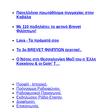
Πανελλήνιο πρωτάθλημα πυγμαχίας στην
Καβάλα
Με 110 ποδηλάτες το φετινό Brevet
Φιλίππων!
Lava - Τα πράματά σου
Το 3ο BREVET ΦΙΛΙΠΠΩΝ έρχεται!..
Ο Νότης στη Θεσσαλονίκη Μαζί του η Έλλη
Κοκκίνου & οι Goin' T…
Προφίλ - Ιστορικό.
Πρόγραμμα Ραδιοφώνου.
Ραδιοφωνικοί Παραγωγοί.
Εκδηλώσεις Ράδιο Energy.
Διαφήμιση.
Επικοινωνία.