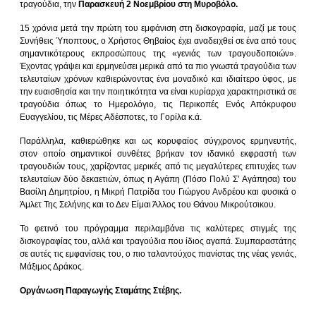
τραγούδια, την
Παρασκευή 2 Νοεμβρίου στη Μυροβόλο.
15 χρόνια μετά την πρώτη του εμφάνιση στη δισκογραφία, μαζί με τους
Συνήθεις Ύποπτους, ο Χρήστος Θηβαίος έχει αναδειχθεί σε ένα από τους
σημαντικότερους εκπροσώπους της «γενιάς των τραγουδοποιών».
Έχοντας γράψει και ερμηνεύσει μερικά από τα πιο γνωστά τραγούδια των
τελευταίων χρόνων καθιερώνοντας ένα μοναδικό και ιδιαίτερο ύφος, με
την ευαισθησία και την ποιητικότητα να είναι κυρίαρχα χαρακτηριστικά σε
τραγούδια όπως το Ημερολόγιο, τις Περικοπές Ενός Απόκρυφου
Ευαγγελίου, τις Μέρες Αδέσποτες, το Γορίλα κ.ά.
Παράλληλα, καθιερώθηκε και ως κορυφαίος σύγχρονος ερμηνευτής,
στον οποίο σημαντικοί συνθέτες βρήκαν τον ιδανικό εκφραστή των
τραγουδιών τους, χαρίζοντας μερικές από τις μεγαλύτερες επιτυχίες των
τελευταίων δύο δεκαετιών, όπως η Αγάπη (Πόσο Πολύ Σ’ Αγάπησα) του
Βασίλη Δημητρίου, η Μικρή Πατρίδα του Γιώργου Ανδρέου και φυσικά ο
Άμλετ Της Σελήνης και το Δεν Είμαι Άλλος του Θάνου Μικρούτσικου.
Το φετινό του πρόγραμμα περιλαμβάνει τις καλύτερες στιγμές της
δισκογραφίας του, αλλά και τραγούδια που ίδιος αγαπά. Συμπαραστάτης
σε αυτές τις εμφανίσεις του, ο πιο ταλαντούχος πιανίστας της νέας γενιάς,
Μάξιμος Δράκος.
Οργάνωση Παραγωγής Σταμάτης Στέβης.