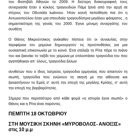
του Φεστιβάλ Αθηνών το 2009. Η δεύτερη δισκογραφική τους
συνεργασία ήταν ο κύκλος τραγουδιών Πάμε ξανά από την αρχή σε
στίχους του Οδυσσέα Ιωάννου. Ήταν κοινή πεποίθηση πια ότι η
Αντωνοπούλου ήταν μια σπουδαία τραγουδίστρια μεγάλου φάσματος , η
σημαντικότερη της γενιάς του 2000. Έγινε μόνιμη συνεργάτης του
συνθέτη
Ο Θάνος Μικρούτσικος ανέκαθεν πίστευε ότι οι συναυλίες στην
περιφέρεια τον χειμώνα δημιουργούν τις προϋποθέσεις για μια
ουσιαστική επικοινωνία με το κοινό. Έτσι επέλεξε τη Ρίτα πήρε το πιάνο
του και ξεκινάει το ταξίδι του χειμώνα με οπλοστάσιο τραγούδια του που
αγαπήθηκαν απ΄ όλους, τραγούδια άλλων
συνθετών που ο ίδιος λατρεύει, τραγούδια ερμηνείας που απαιτούν τη
σιωπή, τραγούδια που ενώνουν τη σκηνή με την αίθουσα και
ξαναστήνουν το Εμείς σ΄ αυτή την εποχή της μεγάλης Κρίσης, σ΄ αυτή
την εποχή της βαρβαρότητας.
Σήμερα που περισσότερο από κάθε φορά «η ιστορία έγινε σιωπή» ο
Θάνος και η Ρίτα είναι παρόντες.
ΠΕΜΠΤΗ 18 ΟΚΤΩΒΡΙΟΥ
ΣΤΗ ΜΟΥΣΙΚΗ ΣΚΗΝΗ «MΥΡΟΒΟΛΟΣ- ΑΝΟΙΞΙΣ»
στις 10 μ.μ