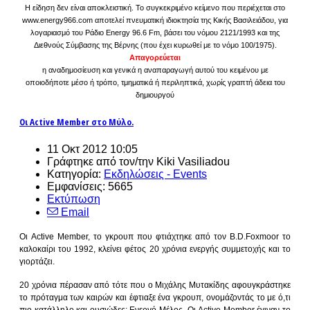
Η είδηση δεν είναι αποκλειστική. Το συγκεκριμένο κείμενο που περιέχεται στο
www.energy966.com αποτελεί πνευματική ιδιοκτησία της Κικής Βασιλειάδου, για
λογαριασμό του Ράδιο Energy 96.6 Fm, βάσει του νόμου 2121/1993 και της
Διεθνούς Σύμβασης της Βέρνης (που έχει κυρωθεί με το νόμο 100/1975).
Απαγορεύεται
η αναδημοσίευση και γενικά η αναπαραγωγή αυτού του κειμένου με
οποιοδήποτε μέσο ή τρόπο, τμηματικά ή περιληπτικά, χωρίς γραπτή άδεια του
δημιουργού
Οι Active Member στο Μύλο.
11 Οκτ 2012 10:05
Γράφτηκε από τον/την Kiki Vasiliadou
Κατηγορία:
Εκδηλώσεις - Events
Εμφανίσεις: 5665
Εκτύπωση
Email
Οι Active Member, το γκρουπ που φτιάχτηκε από τον B.D.Foxmoor το
καλοκαίρι του 1992, κλείνει φέτος 20 χρόνια ενεργής συμμετοχής και το
γιορτάζει.
20 χρόνια πέρασαν από τότε που ο Μιχάλης Μυτακίδης αφουγκράστηκε
το πρόταγμα των καιρών και έφτιαξε ένα γκρουπ, ονομάζοντάς το με ό,τι
πιο κατάλληλο και ουσιώδες: Ενεργό Μέλος. Οι Active Member έγιναν το