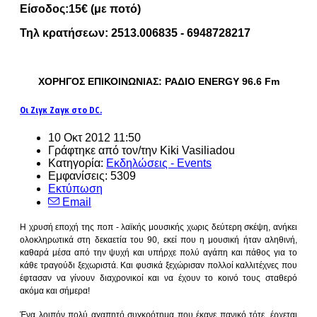
Είσοδος:15€ (με ποτό)
Τηλ κρατήσεων: 2513.006835 - 6948728217
ΧΟΡΗΓΟΣ ΕΠΙΚΟΙΝΩΝΙΑΣ: ΡΑΔΙΟ
ENERGY 96.6 Fm
Οι Ζιγκ Ζαγκ στο DC.
10 Οκτ 2012 11:50
Γράφτηκε από τον/την Kiki Vasiliadou
Κατηγορία:
Εκδηλώσεις - Events
Εμφανίσεις: 5309
Εκτύπωση
Email
Η χρυσή εποχή της ποπ - λαϊκής μουσικής χωρις δεύτερη σκέψη, ανήκει
ολοκληρωτικά στη δεκαετία του 90, εκεί που η μουσική ήταν αληθινή,
καθαρά μέσα από την ψυχή και υπήρχε πολύ αγάπη και πάθος για το
κάθε τραγούδι ξεχωριστά. Και φυσικά ξεχώρισαν πολλοί καλλιτέχνες που
έφτασαν να γίνουν διαχρονικοί και να έχουν το κοινό τους σταθερό
ακόμα και σήμερα!
Ένα λοιπόν πολύ αγαπητό συγκρότημα που έκανε πανικό τότε, έρχεται