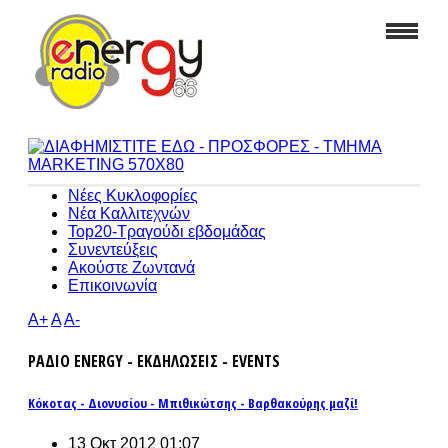
Νέες Κυκλοφορίες
Νέα Καλλιτεχνών
Top20-Τραγούδι εβδομάδας
Συνεντεύξεις
Ακούστε Ζωντανά
Επικοινωνία
A+
A
A-
ΡΑΔΙΟ ENERGY - ΕΚΔΗΛΩΣΕΙΣ - EVENTS
Κόκοτας - Διονυσίου - Μπιθικώτσης - Βαρθακούρης μαζί!
13 Οκτ 2012 01:07