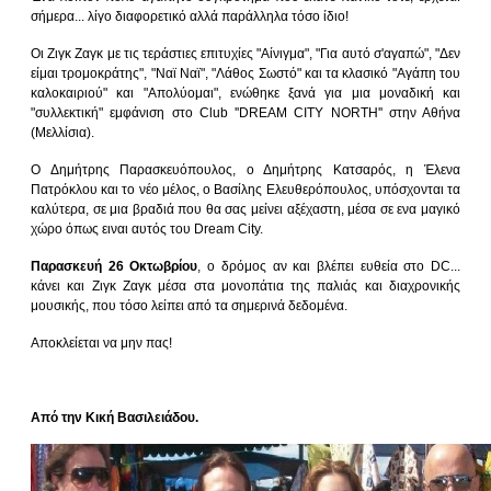
σήμερα... λίγο διαφορετικό αλλά παράλληλα τόσο ίδιο!
Οι Ζιγκ Ζαγκ με τις τεράστιες επιτυχίες "Αίνιγμα", "Για αυτό σ'αγαπώ", "Δεν
είμαι τρομοκράτης", "Ναϊ Ναϊ", "Λάθος Σωστό" και τα κλασικό "Αγάπη του
καλοκαιριού" και "Απολύομαι", ενώθηκε ξανά για μια μοναδική και
"συλλεκτική" εμφάνιση στο
Club ''DREAM CITY NORTH'' στην Αθήνα
(Μελλίσια).
Ο Δημήτρης Παρασκευόπουλος, ο Δημήτρης Κατσαρός, η Έλενα
Πατρόκλου και το νέο μέλος, ο Βασίλης Ελευθερόπουλος, υπόσχονται τα
καλύτερα, σε μια βραδιά που θα σας μείνει αξέχαστη, μέσα σε ενα μαγικό
χώρο όπως ειναι αυτός του Dream City.
Παρασκευή 26 Οκτωβρίου
, ο δρόμος αν και βλέπει ευθεία στο DC...
κάνει και Ζιγκ Ζαγκ μέσα στα μονοπάτια της παλιάς και διαχρονικής
μουσικής, που τόσο λείπει από τα σημερινά δεδομένα.
Αποκλείεται να μην πας!
Από την Κική Βασιλειάδου.