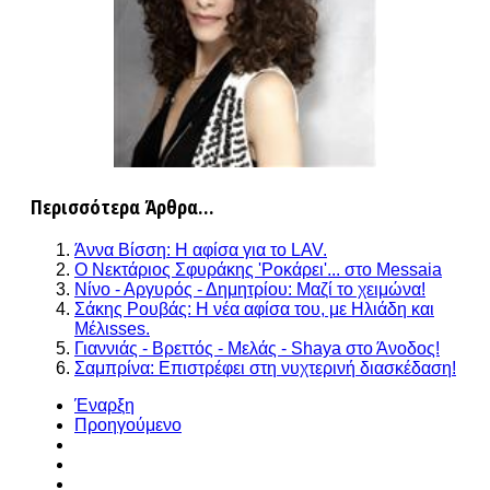
Περισσότερα Άρθρα...
Άννα Βίσση: Η αφίσα για το LAV.
Ο Νεκτάριος Σφυράκης 'Ροκάρει'... στο Messaia
Νίνο - Αργυρός - Δημητρίου: Μαζί το χειμώνα!
Σάκης Ρουβάς: Η νέα αφίσα του, με Ηλιάδη και
Μέλιsses.
Γιαννιάς - Βρεττός - Μελάς - Shaya στο Άνοδος!
Σαμπρίνα: Επιστρέφει στη νυχτερινή διασκέδαση!
Έναρξη
Προηγούμενο