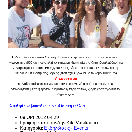
Η είδηση δεν είναι αποκλειστική. Το συγκεκριμένο κείμενο που περιέχεται στο
www.energy966.com αποτελεί πνευματική ιδιοκτησία της Κικής Βασιλειάδου, για
λογαριασμό του Ράδιο Energy 96.6 Fm, βάσει του νόμου 2121/1993 και της
Διεθνούς Σύμβασης της Βέρνης (που έχει κυρωθεί με το νόμο 100/1975).
Απαγορεύεται
η αναδημοσίευση και γενικά η αναπαραγωγή αυτού του κειμένου με
οποιοδήποτε μέσο ή τρόπο, τμηματικά ή περιληπτικά, χωρίς γραπτή άδεια του
δημιουργού.
Ελευθερία Αρβανιτάκη: Συναυλία στη Γαλλία.
09 Οκτ 2012 04:29
Γράφτηκε από τον/την Kiki Vasiliadou
Κατηγορία:
Εκδηλώσεις - Events