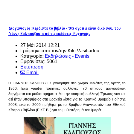
Διαγωνισμός: Κερδίστε το βιβλίο - Ότι αγαπώ είναι δικό σου, του
Γιάννη Καλπούζου, από τις εκδόσεις Ψυχογιός.
27 Μάι 2014 12:21
Γράφτηκε από τον/την Kiki Vasiliadou
Κατηγορία:
Εκδηλώσεις - Events
Εμφανίσεις: 5061
Εκτύπωση
Email
Ο ΓΙΑΝΝΗΣ ΚΑΛΠΟΥΖΟΣ γεννήθηκε στο χωριό Μελάτες της Άρτας το
1960. Έχει γράψει ποιητικές συλλογές, 70 στίχους τραγουδιών,
διηγήματα και μυθιστορήματα. Με την ποιητική συλλογή Έρωτας νυν και
αεί ήταν υποψήφιος στη βραχεία λίστα για το Κρατικό Βραβείο Ποίησης
2008, ενώ το 2009 τιμήθηκε με το Βραβείο Αναγνωστών του Εθνικού
Κέντρου Βιβλίου (Ε.ΚΕ.ΒΙ.) για το μυθιστόρημά του Ιμαρέτ.