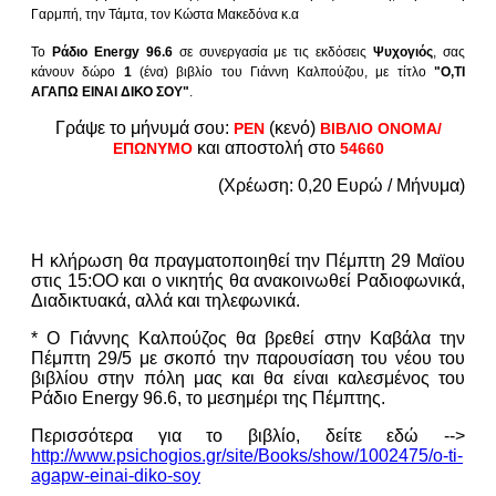
Γαρμπή, την Τάμτα, τον Κώστα Μακεδόνα κ.α
Το
Ράδιο Energy 96.6
σε συνεργασία με τις εκδόσεις
Ψυχογιός
, σας
κάνουν δώρο
1
(ένα) βιβλίο του Γιάννη Καλπούζου, με τίτλο
"Ο,ΤΙ
ΑΓΑΠΩ ΕΙΝΑΙ ΔΙΚΟ ΣΟΥ"
.
Γράψε το μήνυμά σου:
(κενό)
ΡΕΝ
ΒΙΒΛΙΟ ΟΝΟΜΑ/
και αποστολή στο
ΕΠΩΝΥΜΟ
54660
(Χρέωση: 0,20 Ευρώ / Μήνυμα)
Η κλήρωση θα πραγματοποιηθεί την Πέμπτη 29 Μαϊου
στις 15:ΟΟ και ο νικητής θα ανακοινωθεί Ραδιοφωνικά,
Διαδικτυακά, αλλά και τηλεφωνικά.
* Ο Γιάννης Καλπούζος θα βρεθεί στην Καβάλα την
Πέμπτη 29/5 με σκοπό την παρουσίαση του νέου του
βιβλίου στην πόλη μας και θα είναι καλεσμένος του
Ράδιο Energy 96.6, το μεσημέρι της Πέμπτης.
Περισσότερα για το βιβλίο, δείτε εδώ -->
http://www.psichogios.gr/site/Books/show/1002475/o-ti-
agapw-einai-diko-soy