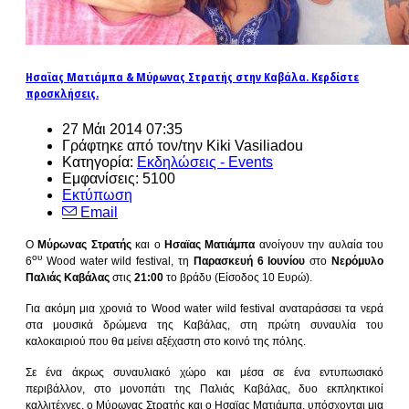
Ησαϊας Ματιάμπα & Μύρωνας Στρατής στην Καβάλα. Κερδίστε
προσκλήσεις.
27 Μάι 2014 07:35
Γράφτηκε από τον/την Kiki Vasiliadou
Κατηγορία:
Εκδηλώσεις - Events
Εμφανίσεις: 5100
Εκτύπωση
Email
Ο
Μύρωνας Στρατής
και ο
Ησαϊας Ματιάμπα
ανοίγουν την αυλαία του
ου
6
Wood water wild festival, τη
Παρασκευή 6 Ιουνίου
στο
Νερόμυλο
Παλιάς Καβάλας
στις
21:00
το βράδυ (Είσοδος 10 Ευρώ).
Για ακόμη μια χρονιά το Wood water wild festival αναταράσσει τα νερά
στα μουσικά δρώμενα της Καβάλας, στη πρώτη συναυλία του
καλοκαιριού που θα μείνει αξέχαστη στο κοινό της πόλης.
Σε ένα άκρως συναυλιακό χώρο και μέσα σε ένα εντυπωσιακό
περιβάλλον, στο μονοπάτι της Παλιάς Καβάλας, δυο εκπληκτικοί
καλλιτέχνες, ο Μύρωνας Στρατής και ο Ησαϊας Ματιάμπα, υπόσχονται μια