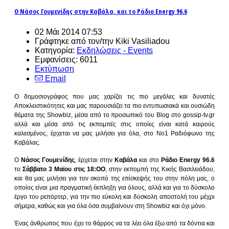
Ο Νάσος Γουμενίδης στην Καβάλα, και το Ράδιο Energy 96.6
02 Μάι 2014 07:53
Γράφτηκε από τον/την Kiki Vasiliadou
Κατηγορία:
Εκδηλώσεις - Events
Εμφανίσεις: 6011
Εκτύπωση
Email
Ο δημοσιογράφος που μας χαρίζει τις πιο μεγάλες και δυνατές
Αποκλειστικότητες και μας παρουσιάζει τα πιο εντυπωσιακά και ουσιώδη
θέματα της Showbiz, μέσα από το προσωπικό του Blog στο gossip-tv.gr
αλλά και μέσα από τις εκπομπές στις οποίες είναι κατά καιρούς
καλεσμένος, έρχεται να μας μιλήσει για όλα, στο Νο1 Ραδιόφωνο της
Καβάλας.
Ο
Νάσος Γουμενίδης
, έρχεται στην
Καβάλα
και στο
Ράδιο Energy 96.6
το
Σάββατο 3 Μαϊου στις 18:ΟΟ
, στην εκπομπή της Κικής Βασιλειάδου,
και θα μας μιλήσει για τον σκοπό της επίσκεψής του στην πόλη μας, ο
οποίος είναι μια πραγματική έκπληξη για όλους, αλλά και για το δύσκολο
έργο του ρεπόρτερ, για την πιο εύκολη και δύσκολη αποστολή του μέχρι
σήμερα, καθώς και για όλα όσα συμβαίνουν στη Showbiz και όχι μόνο.
Ένας άνθρωπος που έχει το θάρρος να τα λέει όλα έξω από τα δόντια και