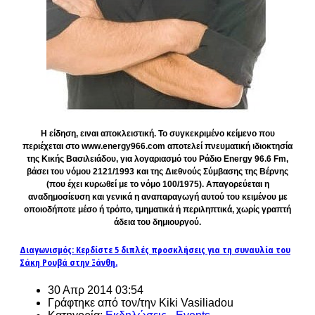
Η είδηση, ειναι αποκλειστική. Το συγκεκριμένο κείμενο που
περιέχεται στο www.energy966.com αποτελεί πνευματική ιδιοκτησία
της Κικής Βασιλειάδου, για λογαριασμό του Ράδιο Energy 96.6 Fm,
βάσει του νόμου 2121/1993 και της Διεθνούς Σύμβασης της Βέρνης
(που έχει κυρωθεί με το νόμο 100/1975). Απαγορεύεται η
αναδημοσίευση και γενικά η αναπαραγωγή αυτού του κειμένου με
οποιοδήποτε μέσο ή τρόπο, τμηματικά ή περιληπτικά, χωρίς γραπτή
άδεια του δημιουργού.
Διαγωνισμός: Κερδίστε 5 διπλές προσκλήσεις για τη συναυλία του
Σάκη Ρουβά στην Ξάνθη.
30 Απρ 2014 03:54
Γράφτηκε από τον/την Kiki Vasiliadou