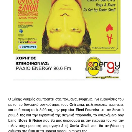
Ο Σάκης Ρουβάς συμπράττει στις πολυαναμενόμενες live εμφανίσεις του
με το πιο δυναμικό συγκρότημα, τους
Onirama
, με ξεχωριστές ερμηνείες
και αυθεντική rock διάθεση, την pop star
Eleni Foureira
με τον δυνατό
ρυθμό της και την εκρηκτική της σκηνική παρουσία, το ανερχόμενο boy
band
Boys & Noise
που θα μας παρασύρει με την ενέργειά του και την
ταλαντούχα μουσική παραγωγό & dj
Xenia Ghali
που θα ανεβάσει τη
διάθεση στα ύψη με τα upbeat mash up mixes της.