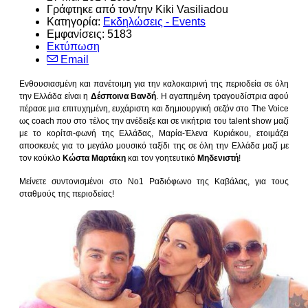
Γράφτηκε από τον/την Kiki Vasiliadou
Κατηγορία:
Εκδηλώσεις - Events
Εμφανίσεις: 5183
Εκτύπωση
Email
Ενθουσιασμένη και πανέτοιμη για την καλοκαιρινή της περιοδεία σε όλη
την Ελλάδα είναι η
Δέσποινα Βανδή
. Η αγαπημένη τραγουδίστρια αφού
πέρασε μια επιτυχημένη, ευχάριστη και δημιουργική σεζόν στο The Voice
ως coach που στο τέλος την ανέδειξε και σε νικήτρια του talent show μαζί
με το κορίτσι-φωνή της Ελλάδας, Μαρία-Έλενα Κυριάκου, ετοιμάζει
αποσκευές για το μεγάλο μουσικό ταξίδι της σε όλη την Ελλάδα μαζί με
τον κούκλο
Κώστα Μαρτάκη
και τον γοητευτικό
Μηδενιστή
!
Μείνετε συντονισμένοι στο Νο1 Ραδιόφωνο της Καβάλας, για τους
σταθμούς της περιοδείας!