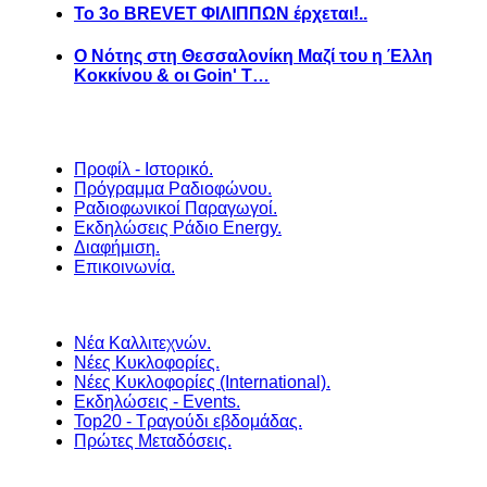
Το 3ο BREVET ΦΙΛΙΠΠΩΝ έρχεται!..
Ο Νότης στη Θεσσαλονίκη Μαζί του η Έλλη
Κοκκίνου & οι Goin' T…
Προφίλ - Ιστορικό.
Πρόγραμμα Ραδιοφώνου.
Ραδιοφωνικοί Παραγωγοί.
Εκδηλώσεις Ράδιο Energy.
Διαφήμιση.
Επικοινωνία.
Νέα Καλλιτεχνών.
Νέες Κυκλοφορίες.
Νέες Κυκλοφορίες (International).
Εκδηλώσεις - Events.
Top20 - Τραγούδι εβδομάδας.
Πρώτες Μεταδόσεις.