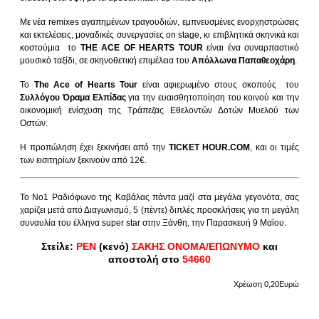
Με νέα remixes αγαπημένων τραγουδιών, εμπνευσμένες ενορχηστρώσεις
και εκτελέσεις,
μοναδικές συνεργασίες on stage, κι επιβλητικά σκηνικά και
κοστούμια το
THE ACE OF HEARTS TOUR
είναι ένα συναρπαστικό
μουσικό ταξίδι, σε σκηνοθετική επιμέλεια του
Απόλλωνα Παπαθεοχάρη
.
Το
The Ace of Hearts Tour
είναι αφιερωμένο στους σκοπούς του
Συλλόγου Όραμα Ελπίδας
για την ευαισθητοποίηση του κοινού και την
οικονομική ενίσχυση της Τράπεζας Εθελοντών Δοτών Μυελού των
Οστών.
Η προπώληση έχει ξεκινήσει από την
TICKET HOUR.COM
, και οι τιμές
των εισιτηρίων ξεκινούν από 12€.
Το Νο1 Ραδιόφωνο της Καβάλας πάντα μαζί στα μεγάλα γεγονότα, σας
χαρίζει μετά από Διαγωνισμό, 5 (πέντε) διπλές προσκλήσεις για τη μεγάλη
συναυλία του έλληνα super star στην Ξάνθη, την Παρασκευή 9 Μαϊου.
Στείλε:
ΡΕΝ
(κενό)
ΣΑΚΗΣ ΟΝΟΜΑ/ΕΠΩΝΥΜΟ
και
αποστολή στο
54660
Χρέωση 0,20Ευρώ