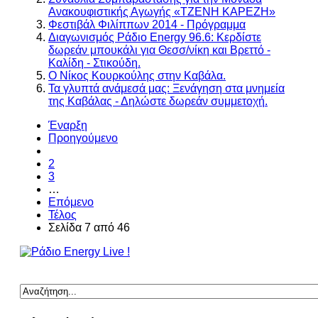
Ανακουφιστικής Αγωγής «ΤΖΕΝΗ ΚΑΡΕΖΗ»
Φεστιβάλ Φιλίππων 2014 - Πρόγραμμα
Διαγωνισμός Ράδιο Energy 96.6: Κερδίστε
δωρεάν μπουκάλι για Θεσσ/νίκη και Βρεττό -
Καλίδη - Στικούδη.
Ο Νίκος Κουρκούλης στην Καβάλα.
Τα γλυπτά ανάμεσά μας: Ξενάγηση στα μνημεία
της Καβάλας - Δηλώστε δωρεάν συμμετοχή.
Έναρξη
Προηγούμενο
2
3
…
Επόμενο
Τέλος
Σελίδα 7 από 46