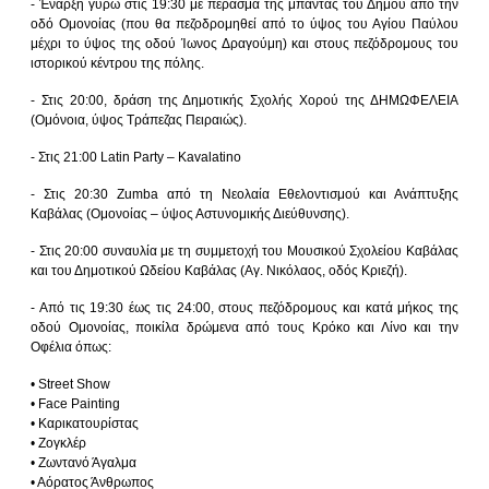
- Έναρξη γύρω στις 19:30 με πέρασμα της μπάντας του Δήμου από την
οδό Ομονοίας (που θα πεζοδρομηθεί από το ύψος του Αγίου Παύλου
μέχρι το ύψος της οδού Ίωνος Δραγούμη) και στους πεζόδρομους του
ιστορικού κέντρου της πόλης.
- Στις 20:00, δράση της Δημοτικής Σχολής Χορού της ΔΗΜΩΦΕΛΕΙΑ
(Ομόνοια, ύψος Τράπεζας Πειραιώς).
- Στις 21:00 Latin Party – Kavalatino
- Στις 20:30 Zumba από τη Νεολαία Εθελοντισμού και Ανάπτυξης
Καβάλας (Ομονοίας – ύψος Αστυνομικής Διεύθυνσης).
- Στις 20:00 συναυλία με τη συμμετοχή του Μουσικού Σχολείου Καβάλας
και του Δημοτικού Ωδείου Καβάλας (Αγ. Νικόλαος, οδός Κριεζή).
- Από τις 19:30 έως τις 24:00, στους πεζόδρομους και κατά μήκος της
οδού Ομονοίας, ποικίλα δρώμενα από τους Κρόκο και Λίνο και την
Οφέλια όπως:
• Street Show
• Face Painting
• Καρικατουρίστας
• Ζογκλέρ
• Ζωντανό Άγαλμα
• Αόρατος Άνθρωπος