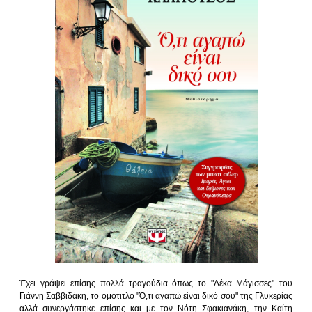
Έχει γράψει επίσης πολλά τραγούδια όπως το "Δέκα Μάγισσες" του
Γιάννη Σαββιδάκη, το ομότιτλο "Ό,τι αγαπώ είναι δικό σου" της Γλυκερίας
αλλά συνεργάστηκε επίσης και με τον Νότη Σφακιανάκη, την Καίτη