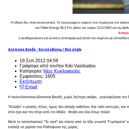
Η είδηση δεν είναι αποκλειστική. Το συγκεκριμένο κείμενο που περιέχεται στο www.e
του Ράδιο Energy 96.6 Fm, βάσει του νόμου 2121/1993 και της Διεθ
Απαγορ
η αναδημοσίευση και γενικά η αναπαραγωγή αυτού του κειμένου με οποιοδήποτε
Δέσποινα Βανδή - Καταλαβαίνω / Νέο single
19 Σεπ 2012 04:59
Γράφτηκε από τον/την Kiki Vasiliadou
Κατηγορία:
Νέες Κυκλοφορίες
Εμφανίσεις: 1605
Εκτύπωση
Email
Η πολυπλατινένια Δέσποινα Βανδή, χωρίς δεύτερη σκέψη... κυκλοφόρησε τον δ
"Άλλαξα" ο γενικός τίτλος, όμως δεν άλλαξε καθόλου. Και πάλι επιτυχίες, και
στον ήχο και τον στίχο από τον Μήδα - Φοίβο και όλα όπως παλιά.
Μετά το καταπληκτικό "Το νησί" και έπειτα από τα ήδη γνωστά "Γυρίσματα" 
επέλεξε να χαρίσει στα Ραδιόφωνα της χώρας.