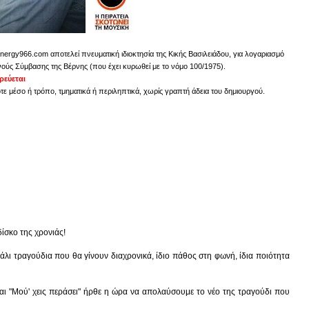
nergy966.com αποτελεί πνευματική ιδιοκτησία της Κικής Βασιλειάδου, για λογαριασμό
νούς Σύμβασης της Βέρνης (που έχει κυρωθεί με το νόμο 100/1975).
εύεται
 μέσο ή τρόπο, τμηματικά ή περιληπτικά, χωρίς γραπτή άδεια του δημιουργού.
ίσκο της χρονιάς!
 πάλι τραγούδια που θα γίνουν διαχρονικά, ίδιο πάθος στη φωνή, ίδια ποιότητα
και "Μού' χεις περάσει" ήρθε η ώρα να απολαύσουμε το νέο της τραγούδι που