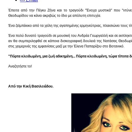
Έπειτα από την Πέγκυ Ζήνα και το τραγούδι "Ένοχα μυστικά" που "ντύνε
Θεοδωρίδου να κάνει ακριβώς το ίδιο με απόλυτη επιτυχία.
Ένα ζεϊμπέκικο από τα χείλη της αγαπημένης ερμηνεύτριας, πλαισιώνει τους τ
Ένα πολύ δυνατό τραγούδι σε μουσική του Ανδρέα Γεωργαλλή και σε εκπληκτι
αν θα συμπεριληφθεί σε κάποια δισκογραφική δουλειά της Νατάσας Θεοδωρίδου
στις χειμερινές της εμφανίσεις μαζί με την Έλενα Παπαρίζου στο Βοτανικό.
"Πόρτα κλειδωμένη, μια ζωή αδικημένη... Πόρτα κλειδωμένη, τώρα τίποτα δε
Αναζητήστε το!
Από την Κική Βασιλειάδου.