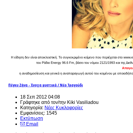
Η είδηση δεν είναι αποκλειστική. Το συγκεκριμένο κείμενο που περιέχεται στο www.e
του Ράδιο Energy 96.6 Fm, βάσει του νόμου 2121/1993 και της Διεθ
Απαγορ
η αναδημοσίευση και γενικά η αναπαραγωγή αυτού του κειμένου με οποιοδήποτε
Πέγκυ Ζήνα - Ένοχα μυστικά / Νέο Τραγούδι
18 Σεπ 2012 04:08
Γράφτηκε από τον/την Kiki Vasiliadou
Κατηγορία:
Νέες Κυκλοφορίες
Εμφανίσεις: 1545
Εκτύπωση
Email