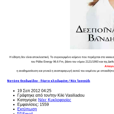
Η είδηση δεν είναι αποκλειστική. Το συγκεκριμένο κείμενο που περιέχεται στο www.e
του Ράδιο Energy 96.6 Fm, βάσει του νόμου 2121/1993 και της Διεθ
Απαγορ
η αναδημοσίευση και γενικά η αναπαραγωγή αυτού του κειμένου με οποιοδήποτε
Νατάσα Θεοδωρίδου - Πόρτα κλειδωμένη / Νέο Τραγούδι
19 Σεπ 2012 04:25
Γράφτηκε από τον/την Kiki Vasiliadou
Κατηγορία:
Νέες Κυκλοφορίες
Εμφανίσεις: 1559
Εκτύπωση
Email