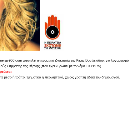
nergy966.com αποτελεί πνευματική ιδιοκτησία της Κικής Βασιλειάδου, για λογαριασμό
νούς Σύμβασης της Βέρνης (που έχει κυρωθεί με το νόμο 100/1975).
εύεται
 μέσο ή τρόπο, τμηματικά ή περιληπτικά, χωρίς γραπτή άδεια του δημιουργού.