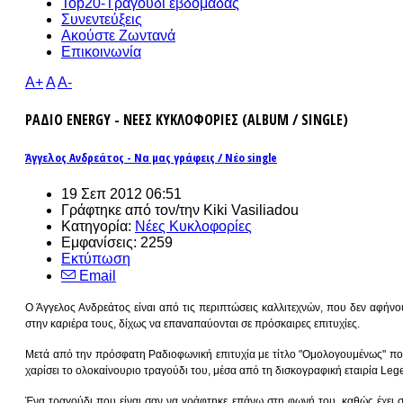
Top20-Τραγούδι εβδομάδας
Συνεντεύξεις
Ακούστε Ζωντανά
Επικοινωνία
A+
A
A-
ΡΑΔΙΟ ENERGY - ΝΕΕΣ ΚΥΚΛΟΦΟΡΙΕΣ (ALBUM / SINGLE)
Άγγελος Ανδρεάτος - Να μας γράφεις / Νέο single
19 Σεπ 2012 06:51
Γράφτηκε από τον/την Kiki Vasiliadou
Κατηγορία:
Νέες Κυκλοφορίες
Εμφανίσεις: 2259
Εκτύπωση
Email
Ο Άγγελος Ανδρεάτος είναι από τις περιπτώσεις καλλιτεχνών, που δεν αφήν
στην καριέρα τους, δίχως να επαναπαύονται σε πρόσκαιρες επιτυχίες.
Μετά από την πρόσφατη Ραδιοφωνική επιτυχία με τίτλο "Ομολογουμένως" που 
χαρίσει το ολοκαίνουριο τραγούδι του, μέσα από τη δισκογραφική εταιρία Leg
Ένα τραγούδι που είναι σαν να γράφτηκε επάνω στη φωνή του, καθώς έχει στ