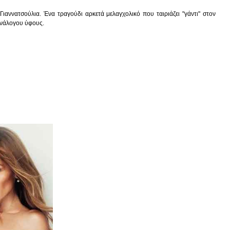
ιαννατσούλια. Ένα τραγούδι αρκετά μελαγχολικό που ταιριάζει "γάντι" στον
 ανάλογου ύφους.