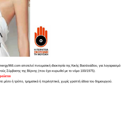
nergy966.com αποτελεί πνευματική ιδιοκτησία της Κικής Βασιλειάδου, για λογαριασμό
νούς Σύμβασης της Βέρνης (που έχει κυρωθεί με το νόμο 100/1975).
εύεται
 μέσο ή τρόπο, τμηματικά ή περιληπτικά, χωρίς γραπτή άδεια του δημιουργού.