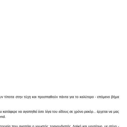
ουν τίποτα στην τύχη και προσπαθούν πάντα για το καλύτερο - επόμενο βήμα
κατάφερε να αγαπηθεί όσο λίγα του είδους σε χρόνο ρεκόρ... έρχεται να μας
end.
οιχεία που αγαπάει ο γνωστός τραγουδιστής. Λαϊκό και μοντέρνο, με στίχο -