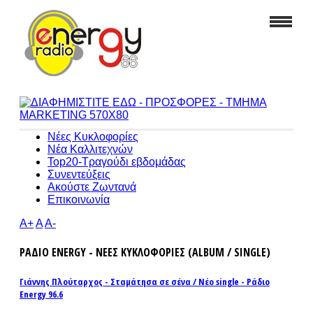
Νέες Κυκλοφορίες
Νέα Καλλιτεχνών
Top20-Τραγούδι εβδομάδας
Συνεντεύξεις
Ακούστε Ζωντανά
Επικοινωνία
A+
A
A-
ΡΑΔΙΟ ENERGY - ΝΕΕΣ ΚΥΚΛΟΦΟΡΙΕΣ (ALBUM / SINGLE)
Γιάννης Πλούταρχος - Σταμάτησα σε σένα / Νέο single - Ράδιο
Energy 96.6