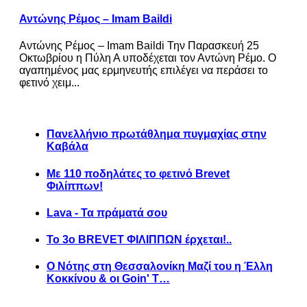
Αντώνης Ρέμος – Imam Baildi
Αντώνης Ρέμος – Imam Baildi Την Παρασκευή 25
Οκτωβρίου η Πύλη Α υποδέχεται τον Αντώνη Ρέμο. Ο
αγαπημένος μας ερμηνευτής επιλέγει να περάσει το
φετινό χειμ...
Πανελλήνιο πρωτάθλημα πυγμαχίας στην
Καβάλα
Με 110 ποδηλάτες το φετινό Brevet
Φιλίππων!
Lava - Τα πράματά σου
Το 3ο BREVET ΦΙΛΙΠΠΩΝ έρχεται!..
Ο Νότης στη Θεσσαλονίκη Μαζί του η Έλλη
Κοκκίνου & οι Goin' T…