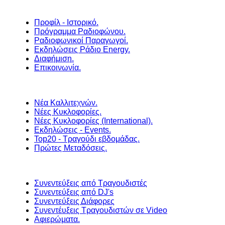
Προφίλ - Ιστορικό.
Πρόγραμμα Ραδιοφώνου.
Ραδιοφωνικοί Παραγωγοί.
Εκδηλώσεις Ράδιο Energy.
Διαφήμιση.
Επικοινωνία.
Νέα Καλλιτεχνών.
Νέες Κυκλοφορίες.
Νέες Κυκλοφορίες (International).
Εκδηλώσεις - Events.
Top20 - Τραγούδι εβδομάδας.
Πρώτες Μεταδόσεις.
Συνεντεύξεις από Τραγουδιστές
Συνεντεύξεις από DJ's
Συνεντεύξεις Διάφορες
Συνεντέυξεις Τραγουδιστών σε Video
Αφιερώματα.