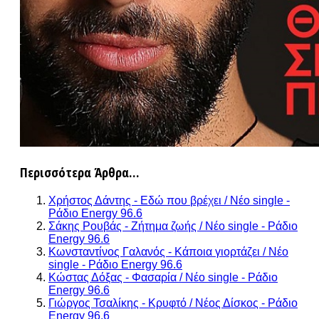
Περισσότερα Άρθρα...
Χρήστος Δάντης - Εδώ που βρέχει / Νέο single -
Ράδιο Energy 96.6
Σάκης Ρουβάς - Ζήτημα ζωής / Νέο single - Ράδιο
Energy 96.6
Κωνσταντίνος Γαλανός - Κάποια γιορτάζει / Νέο
single - Ράδιο Energy 96.6
Κώστας Δόξας - Φασαρία / Νέο single - Ράδιο
Energy 96.6
Γιώργος Τσαλίκης - Κρυφτό / Νέος Δίσκος - Ράδιο
Energy 96.6