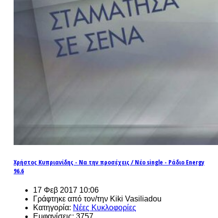
Χρήστος Κυπριανίδης - Να την προσέχεις / Νέο single - Ράδιο Energy
96.6
17 Φεβ 2017 10:06
Γράφτηκε από τον/την Kiki Vasiliadou
Κατηγορία:
Νέες Κυκλοφορίες
Εμφανίσεις: 3757