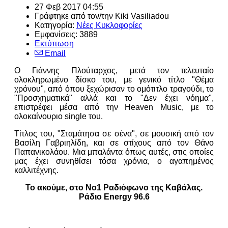
27 Φεβ 2017 04:55
Γράφτηκε από τον/την Kiki Vasiliadou
Κατηγορία:
Νέες Κυκλοφορίες
Εμφανίσεις: 3889
Εκτύπωση
Email
Ο Γιάννης Πλούταρχος, μετά τον τελευταίο
ολοκληρωμένο δίσκο του, με γενικό τίτλο "Θέμα
χρόνου", από όπου ξεχώρισαν το ομότιτλο τραγούδι, το
"Προσχηματικά" αλλά και το "Δεν έχει νόημα",
επιστρέφει μέσα από την Heaven Music, με το
ολοκαίνουριο single του.
Τίτλος του, "Σταμάτησα σε σένα", σε μουσική από τον
Βασίλη Γαβριηλίδη, και σε στίχους από τον Θάνο
Παπανικολάου. Μια μπαλάντα όπως αυτές, στις οποίες
μας έχει συνηθίσει τόσα χρόνια, ο αγαπημένος
καλλιτέχνης.
Το ακούμε, στο Νο1 Ραδιόφωνο της Καβάλας.
Ράδιο Energy 96.6