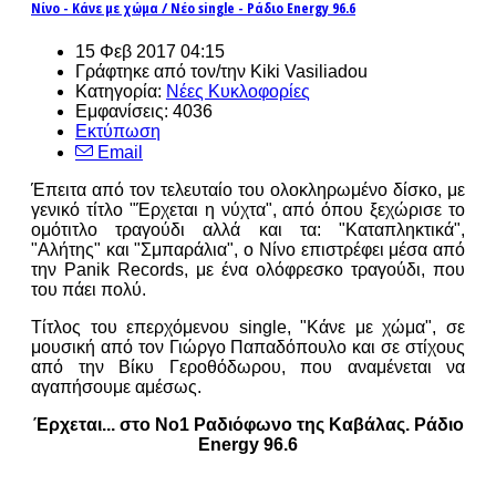
Νίνο - Κάνε με χώμα / Νέο single - Ράδιο Energy 96.6
15 Φεβ 2017 04:15
Γράφτηκε από τον/την Kiki Vasiliadou
Κατηγορία:
Νέες Κυκλοφορίες
Εμφανίσεις: 4036
Εκτύπωση
Email
Έπειτα από τον τελευταίο του ολοκληρωμένο δίσκο, με
γενικό τίτλο "Έρχεται η νύχτα", από όπου ξεχώρισε το
ομότιτλο τραγούδι αλλά και τα: "Καταπληκτικά",
"Αλήτης" και "Σμπαράλια", ο Νίνο επιστρέφει μέσα από
την Panik Records, με ένα ολόφρεσκο τραγούδι, που
του πάει πολύ.
Τίτλος του επερχόμενου single, "Κάνε με χώμα", σε
μουσική από τον Γιώργο Παπαδόπουλο και σε στίχους
από την Βίκυ Γεροθόδωρου, που αναμένεται να
αγαπήσουμε αμέσως.
Έρχεται... στο No1 Ραδιόφωνο της Καβάλας. Ράδιο
Energy 96.6