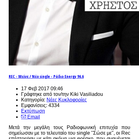
REC - Μείνε / Νέο single - Ράδιο Energy 96.6
17 Φεβ 2017 09:46
Γράφτηκε από τον/την Kiki Vasiliadou
Κατηγορία:
Νέες Κυκλοφορίες
Εμφανίσεις: 4334
Εκτύπωση
Email
Μετά την μεγάλη τους Ραδιοφωνική επιτυχία που
σημείωσαν με το τελευταίο του single "Σώσε με", οι Rec
επέστρεψαν με κάτι ακόμα μια φρέσκο, που αναμένεται