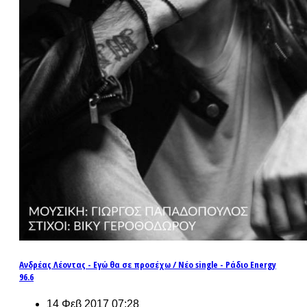
Ανδρέας Λέοντας - Εγώ θα σε προσέχω / Νέο single - Ράδιο Energy
96.6
14 Φεβ 2017 07:28