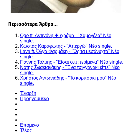
Περισσότερα Άρθρα...
Oge ft. Αντιγόνη Ψυχράμη - "Χαμογέλα" Νέο
single.
Κώστας Καραφώτης - "Απεργώ" Νέο single.
Lava ft. Όλγα Φαρμάκη - "Ώς τα μεσάνυχτα" Νέο
single.
Γιάννης Τόλμης - "Είσαι ο,τι περίμενα" Νέο single.
Νότης Σφακιανάκης - "Ένα τσιγγανάκι είπε" Νέο
single.
Χρήστος Αντωνιάδης - "Το κοριτσάκι μου" Νέο
single.
Έναρξη
Προηγούμενο
…
Επόμενο
Τέλος