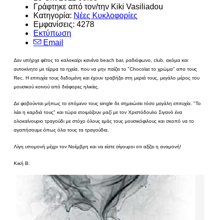
Γράφτηκε από τον/την Kiki Vasiliadou
Κατηγορία:
Νέες Κυκλοφορίες
Εμφανίσεις: 4278
Εκτύπωση
Email
Δεν υπήρχε φέτος το καλοκαίρι κανένα beach bar, ραδιόφωνο, club, ακόμα και
αυτοκίνητο με τέρμα τα ηχεία, που να μην παίζει το "Chocolat το χρώμα" απο τους
Rec. Η επιτυχία τους δεδομένη και έχουν τραβήξει στη μεριά τους, μεγάλο μέρος του
μουσικού κοινού από διάφορες ηλικίες.
Δε φοβούνται μήπως το επόμενο τους single δε σημειώσει τόσο μεγάλη επιτυχία. "Το
λέει η καρδιά τους" και τώρα ετοιμάζουν μαζί με τον Χριστόδουλο Σιγανό ένα
ολοκαίνουριο τραγούδι με στόχο όλους εμάς τους μουσικόφιλους και σκοπό να το
αγαπήσουμε όπως όλα τους τα τραγούδια.
Λίγη υπομονή μέχρι τον Νοέμβρη και να είστε σίγουροι οτι αξίζει η αναμονή!
Κική Β.