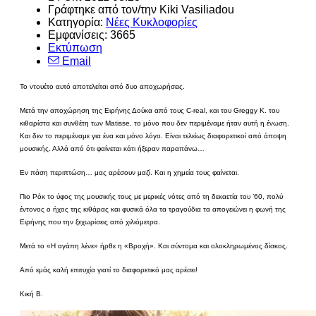
Γράφτηκε από τον/την Kiki Vasiliadou
Κατηγορία:
Νέες Κυκλοφορίες
Εμφανίσεις: 3665
Εκτύπωση
Email
Το ντουέτο αυτό αποτελείται από δυο αποχωρήσεις.
Μετά την αποχώρηση της Ειρήνης Δούκα από τους C-real, και του Greggy K. του
κιθαρίστα και συνθέτη των Matisse, το μόνο που δεν περιμέναμε ήταν αυτή η ένωση.
Και δεν το περιμέναμε για ένα και μόνο λόγο. Είναι τελείως διαφορετικοί από άποψη
μουσικής. Αλλά από ότι φαίνεται κάτι ήξεραν παραπάνω…
Εν πάση περιπτώση… μας αρέσουν μαζί. Και η χημεία τους φαίνεται.
Πιο Ρόκ το ύφος της μουσικής τους με μερικές νότες από τη δεκαετία του ’60, πολύ
έντονος ο ήχος της κιθάρας και φυσικά όλα τα τραγούδια τα απογειώνει η φωνή της
Ειρήνης που την ξεχωρίσεις από χιλιόμετρα.
Μετά το «Η αγάπη λένε» ήρθε η «Βροχή». Και σύντομα και ολοκληρωμένος δίσκος.
Από εμάς καλή επιτυχία γιατί το διαφορετικό μας αρέσει!
Κική Β.