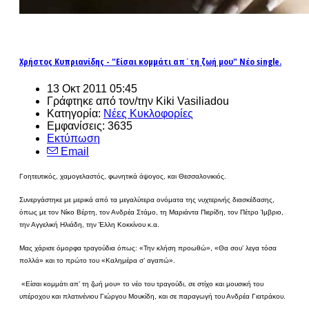
Χρήστος Κυπριανίδης - "Είσαι κομμάτι απ΄τη ζωή μου" Νέο single.
13 Οκτ 2011 05:45
Γράφτηκε από τον/την Kiki Vasiliadou
Κατηγορία:
Νέες Κυκλοφορίες
Εμφανίσεις: 3635
Εκτύπωση
Email
Γοητευτικός, χαμογελαστός, φωνητικά άψογος, και Θεσσαλονικιός.
Συνεργάστηκε με μερικά από τα μεγαλύτερα ονόματα της νυχτερινής διασκέδασης,
όπως με τον Νίκο Βέρτη, τον Ανδρέα Στάμο, τη Μαριάντα Πιερίδη, τον Πέτρο Ίμβριο,
την Αγγελική Ηλιάδη, την Έλλη Κοκκίνου κ.α.
Μας χάρισε όμορφα τραγούδια όπως: «Την κλήση προωθώ», «Θα σου’ λεγα τόσα
πολλά» και το πρώτο του «Καλημέρα σ’ αγαπώ».
«Είσαι κομμάτι απ’ τη ζωή μου» το νέο του τραγούδι, σε στίχο και μουσική του
υπέροχου και πλατινένιου Γιώργου Μουκίδη, και σε παραγωγή του Ανδρέα Γιατράκου.