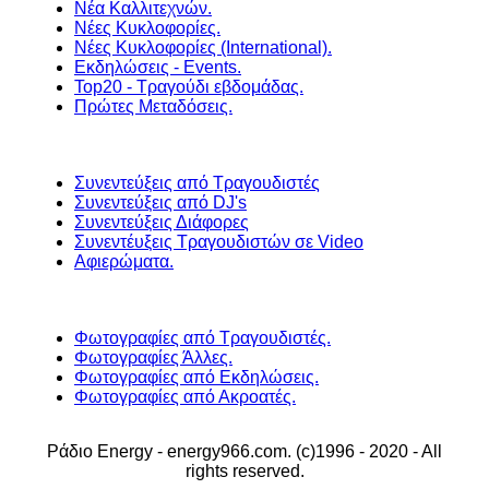
Νέα Καλλιτεχνών.
Νέες Κυκλοφορίες.
Νέες Κυκλοφορίες (International).
Εκδηλώσεις - Events.
Top20 - Τραγούδι εβδομάδας.
Πρώτες Μεταδόσεις.
Συνεντεύξεις από Τραγουδιστές
Συνεντεύξεις από DJ's
Συνεντεύξεις Διάφορες
Συνεντέυξεις Τραγουδιστών σε Video
Αφιερώματα.
Φωτογραφίες από Τραγουδιστές.
Φωτογραφίες Άλλες.
Φωτογραφίες από Εκδηλώσεις.
Φωτογραφίες από Ακροατές.
Ράδιο Energy - energy966.com. (c)1996 - 2020 - All
rights reserved.