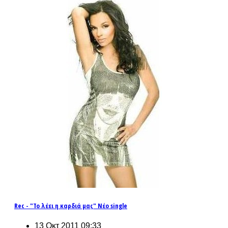
Rec - "Το λέει η καρδιά μας" Νέο single
13 Οκτ 2011 09:33