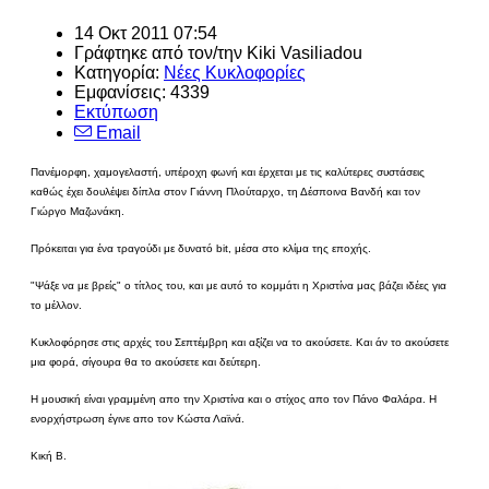
14 Οκτ 2011 07:54
Γράφτηκε από τον/την Kiki Vasiliadou
Κατηγορία:
Νέες Κυκλοφορίες
Εμφανίσεις: 4339
Εκτύπωση
Email
Πανέμορφη, χαμογελαστή, υπέροχη φωνή και έρχεται με τις καλύτερες συστάσεις
καθώς έχει δουλέψει δίπλα στον Γιάννη Πλούταρχο, τη Δέσποινα Βανδή και τον
Γιώργο Μαζωνάκη.
Πρόκειται για ένα τραγούδι με δυνατό bit, μέσα στο κλίμα της εποχής.
"Ψάξε να με βρείς" ο τίτλος του, και με αυτό το κομμάτι η Χριστίνα μας βάζει ιδέες για
το μέλλον.
Κυκλοφόρησε στις αρχές του Σεπτέμβρη και αξίζει να το ακούσετε. Και άν το ακούσετε
μια φορά, σίγουρα θα το ακούσετε και δεύτερη.
Η μουσική είναι γραμμένη απο την Χριστίνα και ο στίχος απο τον Πάνο Φαλάρα. Η
ενορχήστρωση έγινε απο τον Κώστα Λαϊνά.
Κική Β.