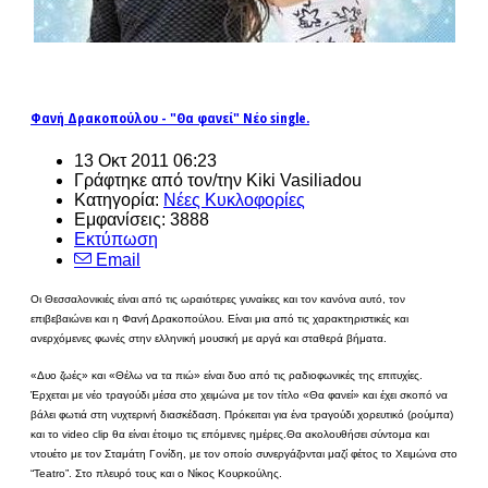
Φανή Δρακοπούλου - "Θα φανεί" Νέο single.
13 Οκτ 2011 06:23
Γράφτηκε από τον/την Kiki Vasiliadou
Κατηγορία:
Νέες Κυκλοφορίες
Εμφανίσεις: 3888
Εκτύπωση
Email
Οι Θεσσαλονικιές είναι από τις ωραιότερες γυναίκες και τον κανόνα αυτό, τον
επιβεβαιώνει και η Φανή Δρακοπούλου. Είναι μια από τις χαρακτηριστικές και
ανερχόμενες φωνές στην ελληνική μουσική με αργά και σταθερά βήματα.
«Δυο ζωές» και «Θέλω να τα πιώ» είναι δυο από τις ραδιοφωνικές της επιτυχίες.
Έρχεται με νέο τραγούδι μέσα στο χειμώνα με τον τίτλο «Θα φανεί» και έχει σκοπό να
βάλει φωτιά στη νυχτερινή διασκέδαση. Πρόκειται για ένα τραγούδι χορευτικό (ρούμπα)
και το video clip θα είναι έτοιμο τις επόμενες ημέρες.Θα ακολουθήσει σύντομα και
ντουέτο με τον Σταμάτη Γονίδη, με τον οποίο συνεργάζονται μαζί φέτος το Χειμώνα στο
“Teatro”. Στο πλευρό τους και ο Νίκος Κουρκούλης.