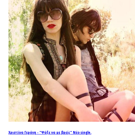
Χριστίνα Γεράνη - "Ψάξε να με βρείς" Νέο single.