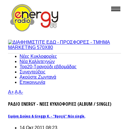
Νέες Κυκλοφορίες
Νέα Καλλιτεχνών
Top20-Τραγούδι εβδομάδας
Συνεντεύξεις
Ακούστε Ζωντανά
Επικοινωνία
A+
A
A-
ΡΑΔΙΟ ENERGY - ΝΕΕΣ ΚΥΚΛΟΦΟΡΙΕΣ (ALBUM / SINGLE)
Ειρήνη Δούκα & Greggy K. - "Βροχή" Νέο single.
14 Οκτ 2011 08:23