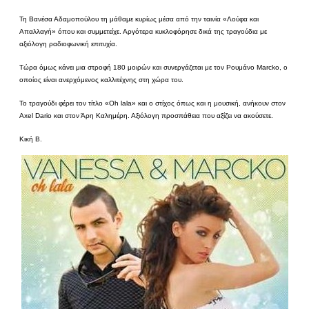
Τη Βανέσα Αδαμοπούλου τη μάθαμε κυρίως μέσα από την ταινία «Λούφα και
Απαλλαγή» όπου και συμμετείχε. Αργότερα κυκλοφόρησε δικά της τραγούδια με
αξιόλογη ραδιοφωνική επιτυχία.
Τώρα όμως κάνει μια στροφή 180 μοιρών και συνεργάζεται με τον Ρουμάνο Marcko, ο
οποίος είναι ανερχόμενος καλλιτέχνης στη χώρα του.
Το τραγούδι φέρει τον τίτλο «Oh lala» και ο στίχος όπως και η μουσική, ανήκουν στον
Axel Dario και στον Άρη Καλημέρη. Αξιόλογη προσπάθεια που αξίζει να ακούσετε.
Κική Β.