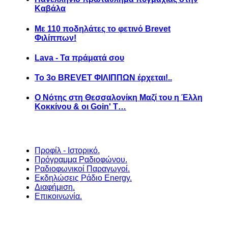
Καβάλα
Με 110 ποδηλάτες το φετινό Brevet
Φιλίππων!
Lava - Τα πράματά σου
Το 3ο BREVET ΦΙΛΙΠΠΩΝ έρχεται!..
Ο Νότης στη Θεσσαλονίκη Μαζί του η Έλλη
Κοκκίνου & οι Goin' T…
Προφίλ - Ιστορικό.
Πρόγραμμα Ραδιοφώνου.
Ραδιοφωνικοί Παραγωγοί.
Εκδηλώσεις Ράδιο Energy.
Διαφήμιση.
Επικοινωνία.