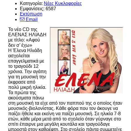
Κατηγορία:
Νέες Κυκλοφορίες
Εμφανίσεις: 6587
Εκτύπωση
Email
Το νέο CD της
ΕΛΕΝΑΣ ΗΛΙΑΔΗ
με τίτλο: «Αφού
δεν σ’ έχω»
Η Έλενα Ηλιάδη
ασχολείται
επαγγελματικά με
το τραγούδι 12
χρόνια. Την αγάπη
για τη μουσική την
έκφρασε από
πολύ μικρή ηλικία.
Τα πρώτα της
ακούσματα πάνω
στη μουσική τα είχε από τον παππού της ο οποίος ήταν
μουσικός-βιολονίστας. Κάθε φόρα που τον άκουγε να
παίζει ήθελε και εκείνη να παίζει μουσική. Σε ηλικία 7-8
ετών, κάθε μέρα μετά από το σχολείο όταν γύρναγε στο
σπίτι έπαιρνε μια μεγάλη κουτάλα και τραγούδαγε
μπροστά στον καθρέφτη. Στο σχολείο πάντα συμμετείχε