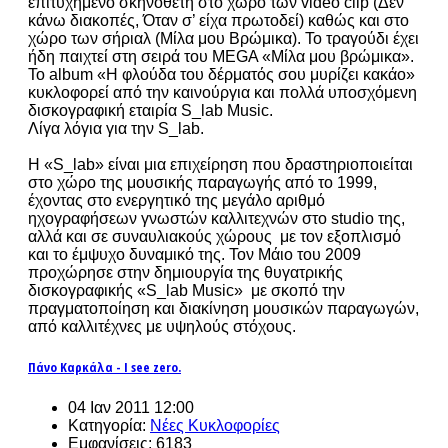
επιτυχημένο σκηνοθέτη στο χώρο των video clip (Δεν
κάνω διακοπές, Όταν σ’ είχα πρωτοδεί) καθώς και στο
χώρο των σήριαλ (Μίλα μου Βρώμικα). Το τραγούδι έχει
ήδη παιχτεί στη σειρά του MEGA «Μίλα μου βρώμικα».
Το album «Η φλούδα του δέρματός σου μυρίζει κακάο»
κυκλοφορεί από την καινούργια και πολλά υποσχόμενη
δισκογραφική εταιρία S_lab Music.
Λίγα λόγια για την S_lab.
Η «S_lab» είναι μια επιχείρηση που δραστηριοποιείται
στο χώρο της μουσικής παραγωγής από το 1999,
έχοντας στο ενεργητικό της μεγάλο αριθμό
ηχογραφήσεων γνωστών καλλιτεχνών στο studio της,
αλλά και σε συναυλιακούς χώρους με τον εξοπλισμό
και το έμψυχο δυναμικό της. Τον Μάιο του 2009
προχώρησε στην δημιουργία της θυγατρικής
δισκογραφικής «S_lab Music» με σκοπό την
πραγματοποίηση και διακίνηση μουσικών παραγωγών,
από καλλιτέχνες με υψηλούς στόχους.
Πάνο Καρκάλα - I see zero.
04 Ιαν 2011 12:00
Κατηγορία:
Νέες Κυκλοφορίες
Εμφανίσεις: 6183