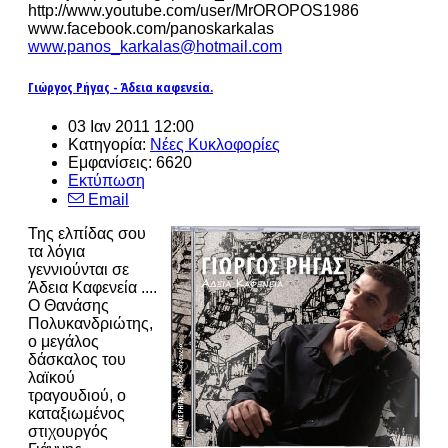
http://www.youtube.com/user/MrOROPOS1986
www.facebook.com/panoskarkalas
www.panos_karkalas@hotmail.com
Γιώργος Ρήγας - Άδεια καφενεία.
03 Ιαν 2011 12:00
Κατηγορία:
Νέες Κυκλοφορίες
Εμφανίσεις: 6620
Εκτύπωση
Email
Της ελπίδας σου
τα λόγια
γεννιούνται σε
Άδεια Καφενεία ....
Ο Θανάσης
Πολυκανδριώτης,
ο μεγάλος
δάσκαλος του
λαϊκού
τραγουδιού, ο
καταξιωμένος
στιχουργός