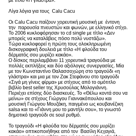
με τίτλο «Η γλάστρα».
Λίγα λόγια για τους Calu Cacu
Οι Calu Cacu παίζουν χορευτική μουσική με έντονη
την παρουσία πνευστών και φωνών, με ελληνικό στίχο.
Το 2006 κυκλοφόρησαν το cd single με τίτλο «Δεν
μπορείς να καταλάβεις πόσο πολύ νυστάζω».
Τώρα κυκλοφορεί η πρώτη τους ολοκληρωμένη
δισκογραφική δουλειά με τίτλο «Η φλούδα του
δέρματός σου μυρίζει κακάο».
Ο δίσκος περιλαμβάνει 11 χορευτικά τραγούδια με
πολλές εκπλήξεις και δύο αξιόλογες συνεργασίες. Μία
με τον Κωνσταντίνο Θαλασσοχώρη στο τραγούδι «η
γλάστρα» και μια με τον Ζακ Στεφάνου στο τραγούδι
«Σιγά μη γίνεις φίρμα» με στίχους από το ομότιτλο
βιβλίο best seller της Χρυσούλας Μολογιάννη.
Περιέχει επίσης δύο διασκευές. Το «Θέλω κοντά σου να
μείνω» σε στίχους Γιώργου Γιαννακόπουλου και
μουσική Γιώργου Μουζάκη, παιγμένο ως κουβανέζικη
salsa και το «Γιάννη μου το μαντήλι σου», το γνωστό
δημοτικό τραγούδι σε soul ρυθμό.
To τραγούδι «Η φλούδα του δέρματός σου μυρίζει
κακάο» οπτικοποιήθηκε από τον Βασίλη Κεχαγιά,