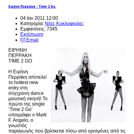
Ειρήνη Περράκη - Time 2 Go.
04 Ιαν 2011 12:00
Κατηγορία:
Νέες Κυκλοφορίες
Εμφανίσεις: 7345
Εκτύπωση
Email
ΕΙΡΗΝΗ
ΠΕΡΡΑΚΗ
TIME 2 GO
H Ειρήνη
Περράκη αποτελεί
το hottest new
entry στη
σύγχρονη dance
μουσική σκηνή! Το
πρώτο της single
‘Time 2 Go’
υπογράφει ο Mark
F. Angelo, ο
γνωστός
παραγωγός που βρίσκεται πίσω από ορισμένες από τις