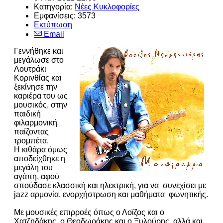
Κατηγορία:
Νέες Κυκλοφορίες
Εμφανίσεις: 3573
Εκτύπωση
Email
Γεννήθηκε και
μεγάλωσε στο
Λουτράκι
Κορινθίας και
ξεκίνησε την
καριέρα του ως
μουσικός, στην
παιδική
φιλαρμονική
παίζοντας
τρομπέτα.
Η κιθάρα όμως
αποδείχθηκε η
μεγάλη του
αγάπη, αφού
σπούδασε κλασσική και ηλεκτρική, για να συνεχίσει με
jazz αρμονία, ενορχήστρωση και μαθήματα φωνητικής.
Με μουσικές επιρροές όπως ο Λοϊζος και ο
Χατζηδάκης, ο Θεοδωράκης και ο Ξυλούρης, αλλά και