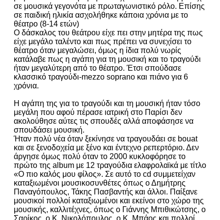
σε μουσικά γεγονότα με πρωταγωνιστικό ρόλο. Επίσης
σε παιδική ηλικία ασχολήθηκε κάποια χρόνια με το
θέατρο (8-14 ετών)
Ο δάσκαλος του θεάτρου είχε πει στην μητέρα της πως
είχε μεγάλο ταλέντο και πως πρέπει να συνεχίσει το
θέατρο όταν μεγαλώσει, όμως η ίδια πολύ νωρίς
κατάλαβε πως η αγάπη για τη μουσική και το τραγούδι
ήταν μεγαλύτερη από το θέατρο. Έτσι σπούδασε
κλασσικό τραγούδι-mezzo soprano και πιάνο για 6
χρόνια.
Η αγάπη της για το τραγούδι και τη μουσική ήταν τόσο
μεγάλη που αφού πέρασε ιατρική στο Παρίσι δεν
ακολούθησε αύτες τις σπουδές αλλά αποφάσησε να
σπουδάσει μουσική.
Ήταν πολύ νέα όταν ξεκίνησε να τραγουδάει σε bouat
και σε ξενοδοχεία με ξένο και έντεχνο ρεπερτόριο. Δεν
άργησε όμως πολύ όταν το 2000 κυκλοφόρησε το
πρώτο της album με 12 τραγούδια ελαφρολαϊκά με τίτλο
«Ο πιο καλός μου φίλος». Σε αυτό το cd συμμετείχαν
καταξιωμένοι μουσικοσυνθέτες όπως ο Δημήτρης
Παναγόπουλος, Τάκης Πασβαντής και άλλοι. Παίξανε
μουσικοί πολλοί καταξιωμένοι και εκείνοι στο χώρο της
μουσικής, καλλιτέχνες, όπως ο Γιάννης Μπιθικώτσης, ο
Σαρίκος, ο Κ. Νικολόπουλος, ο Κ. Μπάος και πολλοί