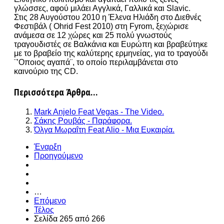
γλώσσες, αφού μιλάει Αγγλικά, Γαλλικά και Slavic.
Στις 28 Αυγούστου 2010 η Έλενα Ηλιάδη στο Διεθνές
Φεστιβάλ ( Ohrid Fest 2010) στη Fyrom, ξεχώρισε
ανάμεσα σε 12 χώρες και 25 πολύ γνωστούς
τραγουδιστές σε Βαλκάνια και Ευρώπη και βραβεύτηκε
με το βραβείο της καλύτερης ερμηνείας, για το τραγούδι
¨’Οποιος αγαπά¨, το οποίο περιλαμβάνεται στο
καινούριο της CD.
Περισσότερα Άρθρα...
Mark Anjelo Feat Vegas - The Video.
Σάκης Ρουβάς - Παράφορα.
Όλγα Μωραΐτη Feat Alio - Μια Ευκαιρία.
Έναρξη
Προηγούμενο
…
Επόμενο
Τέλος
Σελίδα 265 από 266