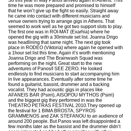
So this year in May Panos arrived again in Athens. This
time he was more prepared and promised to himself
that he won’t give up the fight so easily. Straight away
he came into contact with different musicians and
venue owners trying to arrange gigs in Athens. That
seemed to work well as he got two support slots to play.
The first one was in ROI-MAT (Exarhia) where he
opened the gig with a 30minute set list. Joanna Drigo
was headlining that same night. The next gig took
place in RODEO (Viktoria) where again he opened with
a 1hour set list this time. Again it’s worth mentioning
Joanna Drigo and The Brainwash Squad was
performing on the night. Great start to the new
adventures of Panos/I SEE ZERO. He looked
endlessly to find musicians to start accompanying him
in live appearances. Eventually after some time he
found a guitarist, bassist, drummer and a backing
vocalist. They had acoustic gigs in places like
AFANEIS BAR (Psirri), AISOPOU MYTHOS (Psirri)
and the biggest gig they performed in was the
THEATRO PETRAS FESTIVAL 2010.They opened up
the festival for 1 BIMA BROSTA, SPYROS
GRAMMENOS and ZAK STEFANOU to an audience of
around 200 people. But Panos was left disappointed a
few months later as the bassist and the drummer didn’t