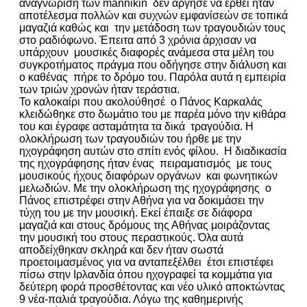
αναγνώρισή των mannikin δεν άργησε να έρθει ήταν
αποτέλεσμα πολλών και συχνών εμφανίσεών σε τοπικά
μαγαζιά καθώς και την μετάδοση των τραγουδιών τους
στο ραδιόφωνο. Έπειτα από 3 χρόνια άρχισαν να
υπάρχουν μουσικές διαφορές ανάμεσα στα μέλη του
συγκροτήματος πράγμα που οδήγησε στην διάλυση και
ο καθένας πήρε το δρόμο του. Παρόλα αυτά η εμπειρία
των τριών χρονών ήταν τεράστια.
Το καλοκαίρι που ακολούθησέ ο Πάνος Καρκαλάς
κλειδώθηκε στο δωμάτιο του με παρέα μόνο την κιθάρα
του και έγραφε ασταμάτητα τα δικά τραγούδια. Η
ολοκλήρωση των τραγουδιών του ήρθε με την
ηχογράφηση αυτών στο σπίτι ενός φίλου. Η διαδικασία
της ηχογράφησης ήταν ένας πειραματισμός με τους
μουσικούς ήχους διαφόρων οργάνων και φωνητικών
μελωδιών. Με την ολοκλήρωση της ηχογράφησης ο
Πάνος επιστρέφει στην Αθήνα για να δοκιμάσει την
τύχη του με την μουσική. Εκεί έπαιξε σε διάφορα
μαγαζιά και στους δρόμους της Αθήνας μοιράζοντας
την μουσική του στους περαστικούς. Όλα αυτά
αποδείχθηκαν σκληρά και δεν ήταν σωστά
προετοιμασμένος για να ανταπεξέλθει έτσι επιστέφει
πίσω στην Ιρλανδία όπου ηχογραφεί τα κομμάτια για
δεύτερη φορά προσθέτοντας και νέο υλικό αποκτώντας
9 νέα-παλιά τραγούδια. Λόγω της καθημερινής