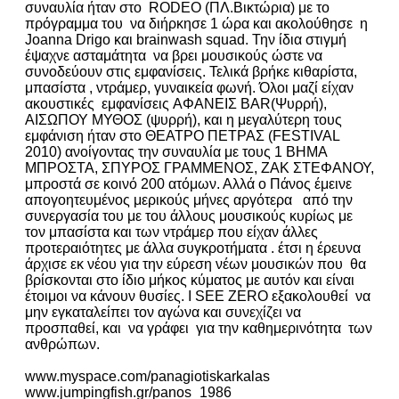
συναυλία ήταν στο RODEO (ΠΛ.Βικτώρια) με το
πρόγραμμα του να διήρκησε 1 ώρα και ακολούθησε η
Joanna Drigo και brainwash squad. Την ίδια στιγμή
έψαχνε ασταμάτητα να βρει μουσικούς ώστε να
συνοδεύουν στις εμφανίσεις. Τελικά βρήκε κιθαρίστα,
μπασίστα , ντράμερ, γυναικεία φωνή. Όλοι μαζί είχαν
ακουστικές εμφανίσεις AΦΑΝΕΙΣ BAR(Ψυρρή),
ΑΙΣΩΠΟΥ ΜΥΘΟΣ (ψυρρή), και η μεγαλύτερη τους
εμφάνιση ήταν στο ΘΕΑΤΡΟ ΠΕΤΡΑΣ (FESTIVAL
2010) ανοίγοντας την συναυλία με τους 1 ΒΗΜΑ
ΜΠΡΟΣΤΑ, ΣΠΥΡΟΣ ΓΡΑΜΜΕΝΟΣ, ΖΑΚ ΣΤΕΦΑΝΟΥ,
μπροστά σε κοινό 200 ατόμων. Αλλά ο Πάνος έμεινε
απογοητευμένος μερικούς μήνες αργότερα από την
συνεργασία του με του άλλους μουσικούς κυρίως με
τον μπασίστα και των ντράμερ που είχαν άλλες
προτεραιότητες με άλλα συγκροτήματα . έτσι η έρευνα
άρχισε εκ νέου για την εύρεση νέων μουσικών που θα
βρίσκονται στο ίδιο μήκος κύματος με αυτόν και είναι
έτοιμοι να κάνουν θυσίες. Ι SEE ZERO εξακολουθεί να
μην εγκαταλείπει τον αγώνα και συνεχίζει να
προσπαθεί, και να γράφει για την καθημερινότητα των
ανθρώπων.
www.myspace.com/panagiotiskarkalas
www.jumpingfish.gr/panos_1986