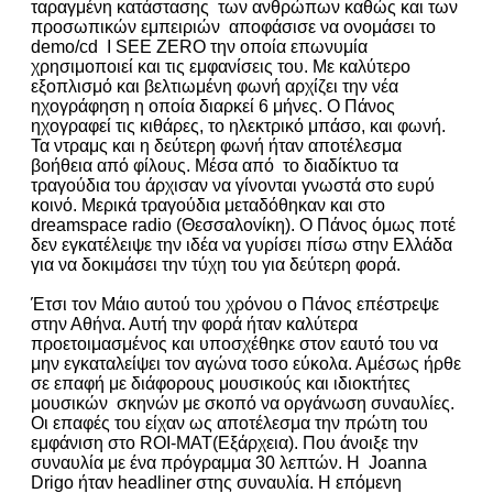
ταραγμένη κατάστασης των ανθρώπων καθώς και των
προσωπικών εμπειριών αποφάσισε να ονομάσει το
demo/cd I SEE ZERO την οποία επωνυμία
χρησιμοποιεί και τις εμφανίσεις του. Με καλύτερο
εξοπλισμό και βελτιωμένη φωνή αρχίζει την νέα
ηχογράφηση η οποία διαρκεί 6 μήνες. Ο Πάνος
ηχογραφεί τις κιθάρες, το ηλεκτρικό μπάσο, και φωνή.
Τα ντραμς και η δεύτερη φωνή ήταν αποτέλεσμα
βοήθεια από φίλους. Μέσα από το διαδίκτυο τα
τραγούδια του άρχισαν να γίνονται γνωστά στο ευρύ
κοινό. Μερικά τραγούδια μεταδόθηκαν και στο
dreamspace radio (Θεσσαλονίκη). Ο Πάνος όμως ποτέ
δεν εγκατέλειψε την ιδέα να γυρίσει πίσω στην Ελλάδα
για να δοκιμάσει την τύχη του για δεύτερη φορά.
Έτσι τον Μάιο αυτού του χρόνου ο Πάνος επέστρεψε
στην Αθήνα. Αυτή την φορά ήταν καλύτερα
προετοιμασμένος και υποσχέθηκε στον εαυτό του να
μην εγκαταλείψει τον αγώνα τοσο εύκολα. Αμέσως ήρθε
σε επαφή με διάφορους μουσικούς και ιδιοκτήτες
μουσικών σκηνών με σκοπό να οργάνωση συναυλίες.
Οι επαφές του είχαν ως αποτέλεσμα την πρώτη του
εμφάνιση στο ROI-MAT(Εξάρχεια). Που άνοιξε την
συναυλία με ένα πρόγραμμα 30 λεπτών. Η Joanna
Drigo ήταν headliner στης συναυλία. Η επόμενη