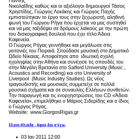
Γιάννης
Νικολαΐδης καθώς και οι αξιόλογοι δημιουργοί Τάσος
Χρηστίδης, Γιώργος Λεκάκης και Γιώργος Παχής
εμπιστεύτηκαν το έργο τους στην ξεχωριστή, αληθινή
φωνή του Γιώργου Ρήγα που έρχεται να μας συστηθεί
και να μας ταξιδέψει σε δρόμους λαϊκούς με την πρώτη
του δισκογραφική δουλειά που έχει τίτλο Άδεια
Καφενεία.
Ο Γιώργος Ρήγας γεννήθηκε και μεγάλωσε στις
γειτονιές του Πειραιά. Σπούδασε μουσική στο Δημοτικό
Ωδείο Νίκαιας. Αποφοίτησε απο ιδιωτική σχολή
ηχοληψίας στην Αθήνα και συνέχισε τις σπουδές του
στην Μεγάλη Βρετανία στο Salford University (Music ,
Acoustics and Recording) και στο University of
Liverpool (Music Industry Studies). Ως νέος
τραγουδιστής και μουσικός συμμετείχε σε πολλά
μουσικά σχήματα και σε συναυλίες Ελλήνων συνθετών.
Την παραγωγή και τις ενορχηστρώσεις του CD «Άδεια
Καφενεία», επιμελήθηκε ο Μάριος Σιδερίδης και ο ίδιος
ο Γιώργος Ρήγας.
Website: www.GiorgosRigas.gr
Έλενα Ηλιάδη - Αφού δεν σ'έχω.
03 Ιαν 2011 12:00