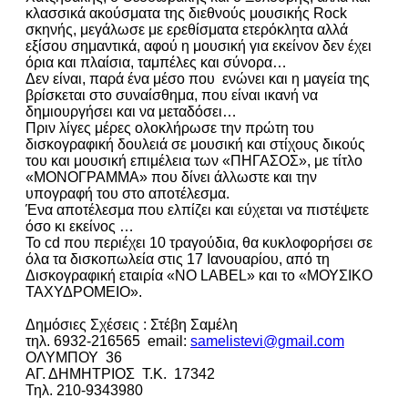
κλασσικά ακούσματα της διεθνούς μουσικής Rock
σκηνής, μεγάλωσε με ερεθίσματα ετερόκλητα αλλά
εξίσου σημαντικά, αφού η μουσική για εκείνον δεν έχει
όρια και πλαίσια, ταμπέλες και σύνορα…
Δεν είναι, παρά ένα μέσο που ενώνει και η μαγεία της
βρίσκεται στο συναίσθημα, που είναι ικανή να
δημιουργήσει και να μεταδόσει…
Πριν λίγες μέρες ολοκλήρωσε την πρώτη του
δισκογραφική δουλειά σε μουσική και στίχους δικούς
του και μουσική επιμέλεια των «ΠΗΓΑΣΟΣ», με τίτλο
«ΜΟΝΟΓΡΑΜΜΑ» που δίνει άλλωστε και την
υπογραφή του στο αποτέλεσμα.
Ένα αποτέλεσμα που ελπίζει και εύχεται να πιστέψετε
όσο κι εκείνος …
Το cd που περιέχει 10 τραγούδια, θα κυκλοφορήσει σε
όλα τα δισκοπωλεία στις 17 Ιανουαρίου, από τη
Δισκογραφική εταιρία «NO LABEL» και το «ΜΟΥΣΙΚΟ
ΤΑΧΥΔΡΟΜΕΙΟ».
Δημόσιες Σχέσεις : Στέβη Σαμέλη
τηλ. 6932-216565 email:
samelistevi@gmail.com
ΟΛΥΜΠΟΥ 36
ΑΓ. ΔΗΜΗΤΡΙΟΣ Τ.Κ. 17342
Τηλ. 210-9343980