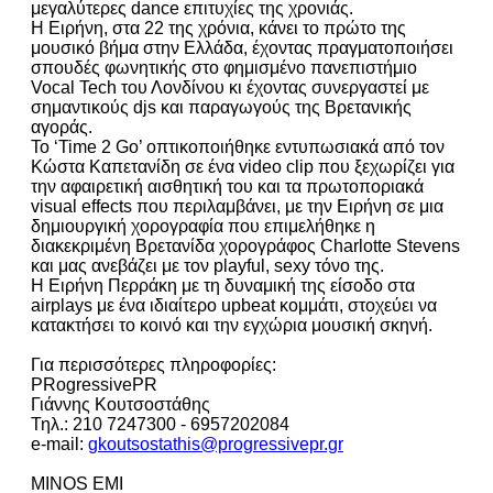
μεγαλύτερες dance επιτυχίες της χρονιάς.
Η Ειρήνη, στα 22 της χρόνια, κάνει το πρώτο της
μουσικό βήμα στην Ελλάδα, έχοντας πραγματοποιήσει
σπουδές φωνητικής στο φημισμένο πανεπιστήμιο
Vocal Tech του Λονδίνου κι έχοντας συνεργαστεί με
σημαντικούς djs και παραγωγούς της Βρετανικής
αγοράς.
Το ‘Time 2 Go’ οπτικοποιήθηκε εντυπωσιακά από τον
Κώστα Καπετανίδη σε ένα video clip που ξεχωρίζει για
την αφαιρετική αισθητική του και τα πρωτοποριακά
visual effects που περιλαμβάνει, με την Ειρήνη σε μια
δημιουργική χορογραφία που επιμελήθηκε η
διακεκριμένη Βρετανίδα χορογράφος Charlotte Stevens
και μας ανεβάζει με τον playful, sexy τόνο της.
Η Ειρήνη Περράκη με τη δυναμική της είσοδο στα
airplays με ένα ιδιαίτερο upbeat κομμάτι, στοχεύει να
κατακτήσει το κοινό και την εγχώρια μουσική σκηνή.
Για περισσότερες πληροφορίες:
PRogressivePR
Γιάννης Κουτσοστάθης
Τηλ.: 210 7247300 - 6957202084
e-mail:
gkoutsostathis@progressivepr.gr
MINOS EMI