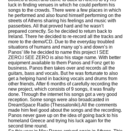
luck in finding venues in which he could perform his
songs to the crowds. There were a few places in which
he performed and also found himself performing on the
streets of Athens sharing his feelings and music with
passerbies. All that proved hard and he wasn’t
prepared correctly. So he decided to return back to
Ireland. There he decided to re-record all the tracks and
more to the demo/CD. Due to the everyday troubled
situations of humans and many up’s and down’s in
Panos’ life he decided to name this project I SEE
ZERO.I SEE ZERO is also his stage name. With better
equipment available to them Panos and Fonz get to
business. Panos then takes over and records all the
guitars, bass and vocals. But he was fortunate to also
get a helping hand in backing vocals and drums from
other friends. After 6 months of carefully recording the
new project, which consists of 9 songs, it was finally
done. Through the internet his songs got a very good
reception. Some songs were also broadcasted in
DreamSpace Radio (Thessaloniki).All the comments
made him feel good about the songs and the recording.
Panos never gave up on the idea of going back to his
homeland Greece and trying his luck again for the
second time round.