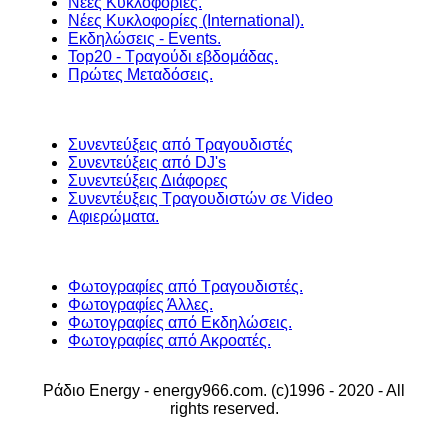
Νέες Κυκλοφορίες.
Νέες Κυκλοφορίες (International).
Εκδηλώσεις - Events.
Top20 - Τραγούδι εβδομάδας.
Πρώτες Μεταδόσεις.
Συνεντεύξεις από Τραγουδιστές
Συνεντεύξεις από DJ's
Συνεντεύξεις Διάφορες
Συνεντέυξεις Τραγουδιστών σε Video
Αφιερώματα.
Φωτογραφίες από Τραγουδιστές.
Φωτογραφίες Άλλες.
Φωτογραφίες από Εκδηλώσεις.
Φωτογραφίες από Ακροατές.
Ράδιο Energy - energy966.com. (c)1996 - 2020 - All
rights reserved.