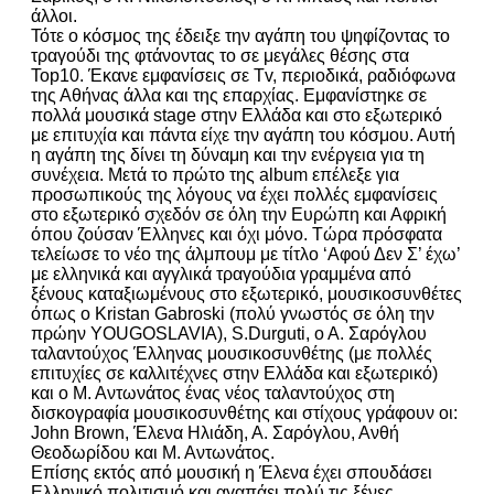
άλλοι.
Τότε ο κόσμος της έδειξε την αγάπη του ψηφίζοντας το
τραγούδι της φτάνοντας το σε μεγάλες θέσης στα
Top10. Έκανε εμφανίσεις σε Tv, περιοδικά, ραδιόφωνα
της Αθήνας άλλα και της επαρχίας. Εμφανίστηκε σε
πολλά μουσικά stage στην Ελλάδα και στο εξωτερικό
με επιτυχία και πάντα είχε την αγάπη του κόσμου. Αυτή
η αγάπη της δίνει τη δύναμη και την ενέργεια για τη
συνέχεια. Μετά το πρώτο της album επέλεξε για
προσωπικούς της λόγους να έχει πολλές εμφανίσεις
στο εξωτερικό σχεδόν σε όλη την Ευρώπη και Αφρική
όπου ζούσαν Έλληνες και όχι μόνο. Τώρα πρόσφατα
τελείωσε το νέο της άλμπουμ με τίτλο ‘Αφού Δεν Σ’ έχω’
με ελληνικά και αγγλικά τραγούδια γραμμένα από
ξένους καταξιωμένους στο εξωτερικό, μουσικοσυνθέτες
όπως ο Kristan Gabroski (πολύ γνωστός σε όλη την
πρώην YOUGOSLAVIA), S.Durguti, ο Α. Σαρόγλου
ταλαντούχος Έλληνας μουσικοσυνθέτης (με πολλές
επιτυχίες σε καλλιτέχνες στην Ελλάδα και εξωτερικό)
και ο Μ. Αντωνάτος ένας νέος ταλαντούχος στη
δισκογραφία μουσικοσυνθέτης και στίχους γράφουν οι:
John Brown, Έλενα Ηλιάδη, Α. Σαρόγλου, Ανθή
Θεοδωρίδου και Μ. Αντωνάτος.
Επίσης εκτός από μουσική η Έλενα έχει σπουδάσει
Ελληνικό πολιτισμό και αγαπάει πολύ τις ξένες