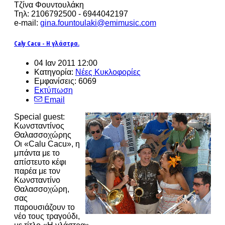
Τζίνα Φουντουλάκη
Τηλ: 2106792500 - 6944042197
e-mail:
gina.fountoulaki@emimusic.com
Caly Cacu - Η γλάστρα.
04 Ιαν 2011 12:00
Κατηγορία:
Νέες Κυκλοφορίες
Εμφανίσεις: 6069
Εκτύπωση
Email
Special guest:
Κωνσταντίνος
Θαλασσοχώρης
Οι «Calu Cacu», η
μπάντα με το
απίστευτο κέφι
παρέα με τον
Κωνσταντίνο
Θαλασσοχώρη,
σας
παρουσιάζουν το
νέο τους τραγούδι,