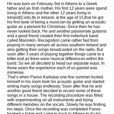
He was born on February 3rd in Athens to a Greek
father and an Irish mother. His first 12 years were spend
living in Athens and the other 12 years living in
Ireland(Cork).Its in Ireland, at the age of 15,that he got
his first taste of being a musician by getting an acoustic
guitar as a present for Christmas. Since then he has
never looked back. He and another passionate guitarist
and a good friend created their first indie/rock band
called Mannikin. Recognition came rather fast from
playing in many venues all across southern Ireland and
also getting their songs broadcasted on the radio. But
soon after 3 years of playing together things came to a
bitter end as there were musical differences within the
band. So we all decided to head our separate ways. In
those years the experience each of us gained was
immense.
That’s when Panos Karkalas one fine summer locked
himself in his room took his acoustic guitar and started
writing many songs endlessly. Soon after that he and
another good friend decided to record some of these
songs in a house. The recording procedure was filled
with experimenting on all instruments and trying
different melodies on the vocals. Slowly he was finding
his steps. Once the recording was completed Panos
booked a ticket and came to back to Athens to try his