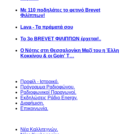
Με 110 ποδηλάτες το φετινό Brevet
Φιλίππων!
Lava - Τα πράματά σου
Το 3ο BREVET ΦΙΛΙΠΠΩΝ έρχεται!..
Ο Νότης στη Θεσσαλονίκη Μαζί του η Έλλη
Κοκκίνου & οι Goin' T…
Προφίλ - Ιστορικό.
Πρόγραμμα Ραδιοφώνου.
Ραδιοφωνικοί Παραγωγοί.
Εκδηλώσεις Ράδιο Energy.
Διαφήμιση.
Επικοινωνία.
Νέα Καλλιτεχνών.