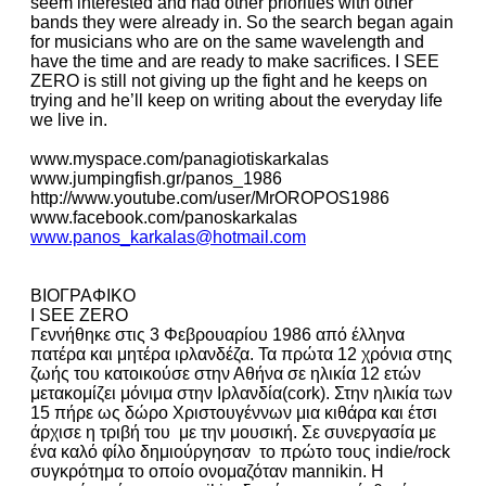
seem interested and had other priorities with other
bands they were already in. So the search began again
for musicians who are on the same wavelength and
have the time and are ready to make sacrifices. I SEE
ZERO is still not giving up the fight and he keeps on
trying and he’ll keep on writing about the everyday life
we live in.
www.myspace.com/panagiotiskarkalas
www.jumpingfish.gr/panos_1986
http://www.youtube.com/user/MrOROPOS1986
www.facebook.com/panoskarkalas
www.panos_karkalas@hotmail.com
ΒΙΟΓΡΑΦΙΚΟ
I SEE ZERO
Γεννήθηκε στις 3 Φεβρουαρίου 1986 από έλληνα
πατέρα και μητέρα ιρλανδέζα. Τα πρώτα 12 χρόνια στης
ζωής του κατοικούσε στην Αθήνα σε ηλικία 12 ετών
μετακομίζει μόνιμα στην Ιρλανδία(cork). Στην ηλικία των
15 πήρε ως δώρο Χριστουγέννων μια κιθάρα και έτσι
άρχισε η τριβή του με την μουσική. Σε συνεργασία με
ένα καλό φίλο δημιούργησαν το πρώτο τους indie/rock
συγκρότημα το οποίο ονομαζόταν mannikin. Η