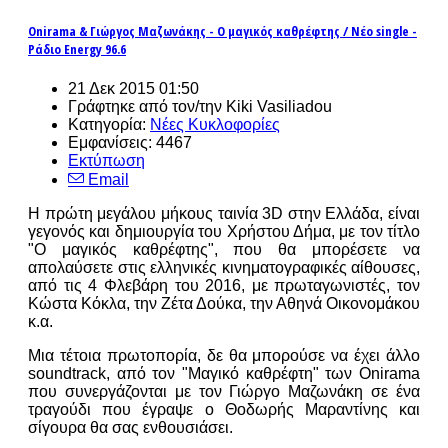
Onirama & Γιώργος Μαζωνάκης - Ο μαγικός καθρέφτης / Νέο single -
Ράδιο Energy 96.6
21 Δεκ 2015 01:50
Γράφτηκε από τον/την Kiki Vasiliadou
Κατηγορία:
Νέες Κυκλοφορίες
Εμφανίσεις: 4467
Εκτύπωση
Email
Η πρώτη μεγάλου μήκους ταινία 3D στην Ελλάδα, είναι
γεγονός και δημιουργία του Χρήστου Δήμα, με τον τίτλο
"Ο μαγικός καθρέφτης", που θα μπορέσετε να
απολαύσετε στις ελληνικές κινηματογραφικές αίθουσες,
από τις 4 Φλεβάρη του 2016, με πρωταγωνιστές, τον
Κώστα Κόκλα, την Ζέτα Δούκα, την Αθηνά Οικονομάκου
κ.α.
Μια τέτοια πρωτοπορία, δε θα μπορούσε να έχει άλλο
soundtrack, από τον "Μαγικό καθρέφτη" των Onirama
που συνεργάζονται με τον Γιώργο Μαζωνάκη σε ένα
τραγούδι που έγραψε ο Θοδωρής Μαραντίνης και
σίγουρα θα σας ενθουσιάσει.