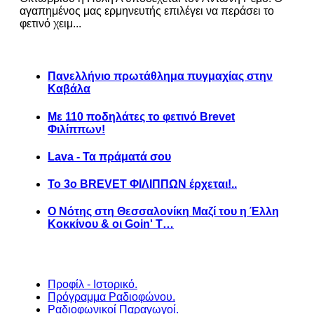
αγαπημένος μας ερμηνευτής επιλέγει να περάσει το
φετινό χειμ...
Πανελλήνιο πρωτάθλημα πυγμαχίας στην
Καβάλα
Με 110 ποδηλάτες το φετινό Brevet
Φιλίππων!
Lava - Τα πράματά σου
Το 3ο BREVET ΦΙΛΙΠΠΩΝ έρχεται!..
Ο Νότης στη Θεσσαλονίκη Μαζί του η Έλλη
Κοκκίνου & οι Goin' T…
Προφίλ - Ιστορικό.
Πρόγραμμα Ραδιοφώνου.
Ραδιοφωνικοί Παραγωγοί.