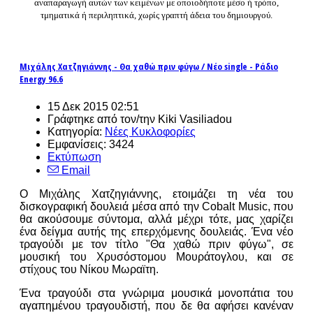
αναπαραγωγή αυτών των κειμένων με οποιοδήποτε μέσο ή τρόπο,
τμηματικά ή περιληπτικά, χωρίς γραπτή άδεια του δημιουργού.
Μιχάλης Χατζηγιάννης - Θα χαθώ πριν φύγω / Νέο single - Ράδιο
Energy 96.6
15 Δεκ 2015 02:51
Γράφτηκε από τον/την Kiki Vasiliadou
Κατηγορία:
Νέες Κυκλοφορίες
Εμφανίσεις: 3424
Εκτύπωση
Email
Ο Μιχάλης Χατζηγιάννης, ετοιμάζει τη νέα του
δισκογραφική δουλειά μέσα από την Cobalt Music, που
θα ακούσουμε σύντομα, αλλά μέχρι τότε, μας χαρίζει
ένα δείγμα αυτής της επερχόμενης δουλειάς. Ένα νέο
τραγούδι με τον τίτλο "Θα χαθώ πριν φύγω", σε
μουσική του Χρυσόστομου Μουράτογλου, και σε
στίχους του Νίκου Μωραϊτη.
Ένα τραγούδι στα γνώριμα μουσικά μονοπάτια του
αγαπημένου τραγουδιστή, που δε θα αφήσει κανέναν