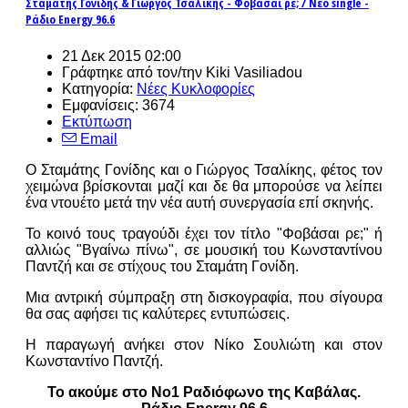
Σταμάτης Γονίδης & Γιώργος Τσαλίκης - Φοβάσαι ρε; / Νέο single -
Ράδιο Energy 96.6
21 Δεκ 2015 02:00
Γράφτηκε από τον/την Kiki Vasiliadou
Κατηγορία:
Νέες Κυκλοφορίες
Εμφανίσεις: 3674
Εκτύπωση
Email
Ο Σταμάτης Γονίδης και ο Γιώργος Τσαλίκης, φέτος τον
χειμώνα βρίσκονται μαζί και δε θα μπορούσε να λείπει
ένα ντουέτο μετά την νέα αυτή συνεργασία επί σκηνής.
Το κοινό τους τραγούδι έχει τον τίτλο "Φοβάσαι ρε;" ή
αλλιώς "Βγαίνω πίνω", σε μουσική του Κωνσταντίνου
Παντζή και σε στίχους του Σταμάτη Γονίδη.
Μια αντρική σύμπραξη στη δισκογραφία, που σίγουρα
θα σας αφήσει τις καλύτερες εντυπώσεις.
Η παραγωγή ανήκει στον Νίκο Σουλιώτη και στον
Κωνσταντίνο Παντζή.
Το ακούμε στο Νο1 Ραδιόφωνο της Καβάλας.