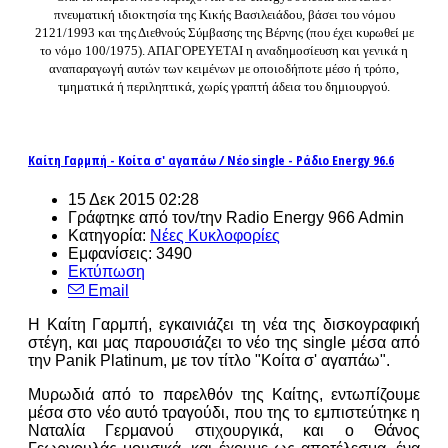
πνευματική ιδιοκτησία της Κικής Βασιλειάδου, βάσει του νόμου
2121/1993 και της Διεθνούς Σύμβασης της Βέρνης (που έχει κυρωθεί με
το νόμο 100/1975). ΑΠΑΓΟΡΕΥΕΤΑΙ η αναδημοσίευση και γενικά η
αναπαραγωγή αυτών των κειμένων με οποιοδήποτε μέσο ή τρόπο,
τμηματικά ή περιληπτικά, χωρίς γραπτή άδεια του δημιουργού.
Καίτη Γαρμπή - Κοίτα σ' αγαπάω / Νέο single - Ράδιο Energy 96.6
15 Δεκ 2015 02:28
Γράφτηκε από τον/την Radio Energy 966 Admin
Κατηγορία:
Νέες Κυκλοφορίες
Εμφανίσεις: 3490
Εκτύπωση
Email
Η Καίτη Γαρμπή, εγκαινιάζει τη νέα της δισκογραφική
στέγη, και μας παρουσιάζει το νέο της single μέσα από
την Panik Platinum, με τον τίτλο "Κοίτα σ' αγαπάω".
Μυρωδιά από το παρελθόν της Καίτης, εντωπίζουμε
μέσα στο νέο αυτό τραγούδι, που της το εμπιστεύτηκε η
Ναταλία Γερμανού στιχουργικά, και ο Θάνος