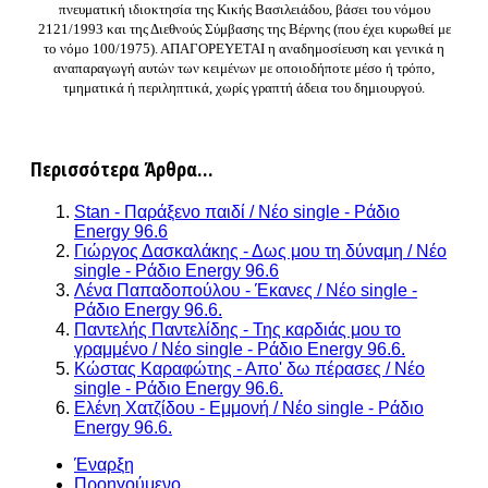
πνευματική ιδιοκτησία της Κικής Βασιλειάδου, βάσει του νόμου
2121/1993 και της Διεθνούς Σύμβασης της Βέρνης (που έχει κυρωθεί με
το νόμο 100/1975). ΑΠΑΓΟΡΕΥΕΤΑΙ η αναδημοσίευση και γενικά η
αναπαραγωγή αυτών των κειμένων με οποιοδήποτε μέσο ή τρόπο,
τμηματικά ή περιληπτικά, χωρίς γραπτή άδεια του δημιουργού.
Περισσότερα Άρθρα...
Stan - Παράξενο παιδί / Νέο single - Ράδιο
Energy 96.6
Γιώργος Δασκαλάκης - Δως μου τη δύναμη / Νέο
single - Ράδιο Energy 96.6
Λένα Παπαδοπούλου - Έκανες / Νέo single -
Ράδιο Energy 96.6.
Παντελής Παντελίδης - Της καρδιάς μου το
γραμμένο / Νέο single - Ράδιο Energy 96.6.
Κώστας Καραφώτης - Απο' δω πέρασες / Νέο
single - Ράδιο Energy 96.6.
Ελένη Χατζίδου - Εμμονή / Νέο single - Ράδιο
Energy 96.6.
Έναρξη
Προηγούμενο