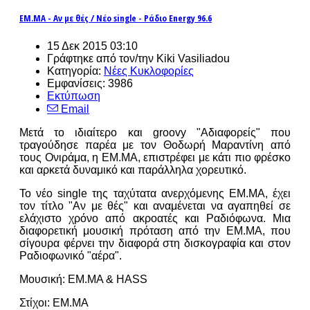
ΕΜ.ΜΑ - Αν με θές / Νέο single - Ράδιο Energy 96.6
15 Δεκ 2015 03:10
Γράφτηκε από τον/την Kiki Vasiliadou
Κατηγορία:
Νέες Κυκλοφορίες
Εμφανίσεις: 3986
Εκτύπωση
Email
Μετά το ιδιαίτερο και groovy "Αδιαφορείς" που
τραγούδησε παρέα με τον Θοδωρή Μαραντίνη από
τους Ονιράμα, η ΕΜ.ΜΑ, επιστρέφει με κάτι πιο φρέσκο
και αρκετά δυναμικό και παράλληλα χορευτικό.
Το νέο single της ταχύτατα ανερχόμενης ΕΜ.ΜΑ, έχει
τον τίτλο "Αν με θές" και αναμένεται να αγαπηθεί σε
ελάχιστο χρόνο από ακροατές και Ραδιόφωνα. Μια
διαφορετική μουσική πρόταση από την ΕΜ.ΜΑ, που
σίγουρα φέρνει την διαφορά στη δισκογραφία και στον
Ραδιοφωνικό "αέρα".
Μουσική: EM.MA & HASS
Στίχοι: EM.MA