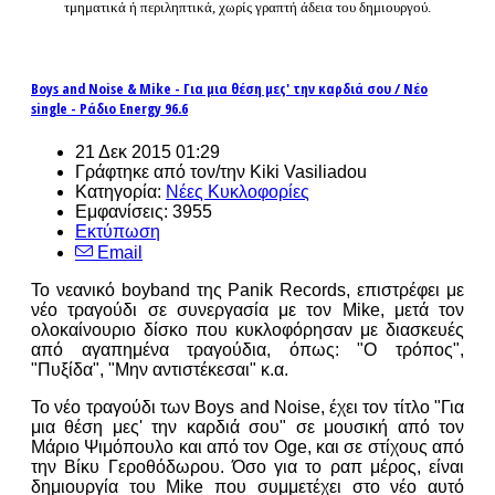
τμηματικά ή περιληπτικά, χωρίς γραπτή άδεια του δημιουργού.
Boys and Noise & Mike - Για μια θέση μες' την καρδιά σου / Νέο
single - Ράδιο Energy 96.6
21 Δεκ 2015 01:29
Γράφτηκε από τον/την Kiki Vasiliadou
Κατηγορία:
Νέες Κυκλοφορίες
Εμφανίσεις: 3955
Εκτύπωση
Email
Το νεανικό boyband της Panik Records, επιστρέφει με
νέο τραγούδι σε συνεργασία με τον Mike, μετά τον
ολοκαίνουριο δίσκο που κυκλοφόρησαν με διασκευές
από αγαπημένα τραγούδια, όπως: "Ο τρόπος",
"Πυξίδα", "Μην αντιστέκεσαι" κ.α.
Το νέο τραγούδι των Boys and Noise, έχει τον τίτλο "Για
μια θέση μες' την καρδιά σου" σε μουσική από τον
Μάριο Ψιμόπουλο και από τον Oge, και σε στίχους από
την Βίκυ Γεροθόδωρου. Όσο για το ραπ μέρος, είναι
δημιουργία του Mike που συμμετέχει στο νέο αυτό