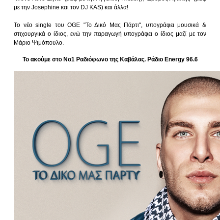
με την Josephine και τον DJ KAS) και άλλα!
Το νέο single του OGE "Το Δικό Μας Πάρτι", υπογράφει μουσικά &
στιχουργικά ο ίδιος, ενώ την παραγωγή υπογράφει ο ίδιος μαζί με τον
Μάριο Ψιμόπουλο.
Το ακούμε στο Νο1 Ραδιόφωνο της Καβάλας. Ράδιο Energy 96.6