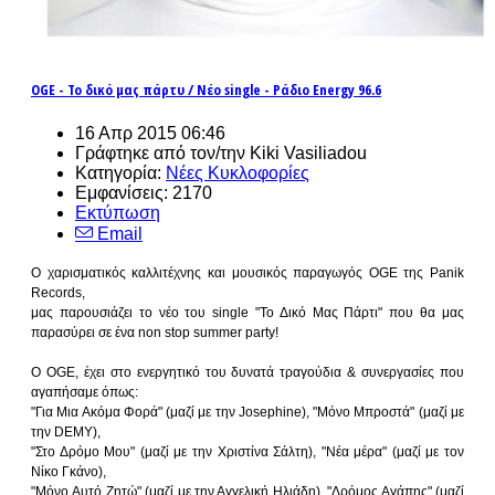
OGE - Το δικό μας πάρτυ / Νέο single - Ράδιο Energy 96.6
16 Απρ 2015 06:46
Γράφτηκε από τον/την Kiki Vasiliadou
Κατηγορία:
Νέες Κυκλοφορίες
Εμφανίσεις: 2170
Εκτύπωση
Email
Ο χαρισματικός καλλιτέχνης και μουσικός παραγωγός OGE της Panik
Records,
μας παρουσιάζει το νέο του single "Το Δικό Μας Πάρτι" που θα μας
παρασύρει σε ένα non stop summer party!
O OGE, έχει στο ενεργητικό του δυνατά τραγούδια & συνεργασίες που
αγαπήσαμε όπως:
"Για Μια Ακόμα Φορά" (μαζί με την Josephine), "Μόνο Μπροστά" (μαζί με
την DEMY),
"Στο Δρόμο Μου" (μαζί με την Χριστίνα Σάλτη), "Νέα μέρα" (μαζί με τον
Νίκο Γκάνο),
"Μόνο Aυτό Ζητώ" (μαζί με την Αγγελική Ηλιάδη), "Δρόμος Αγάπης" (μαζί