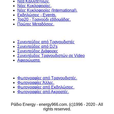
Νέα Καλλιτεχνών.
Νέες Κυκλοφορίες.
Νέες Κυκλοφορίες (International).
Εκδηλώσεις - Events.
Top20 - Τραγούδι εβδομάδας.
Πρώτες Μεταδόσεις.
Συνεντεύξεις από Τραγουδιστές
Συνεντεύξεις από DJ's
Συνεντεύξεις Διάφορες
Συνεντέυξεις Τραγουδιστών σε Video
Αφιερώματα.
Φωτογραφίες από Τραγουδιστές.
Φωτογραφίες Άλλες.
Φωτογραφίες από Εκδηλώσεις.
Φωτογραφίες από Ακροατές.
Ράδιο Energy - energy966.com. (c)1996 - 2020 - All
rights reserved.