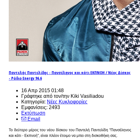
Παντελής Παντελίδης - Πανσέληνος και κάτι ΕΚΠΝΟΗ / Νέος Δίσκος
- Ράδιο Energy 96.6
16 Απρ 2015 01:48
Γράφτηκε από τον/την Kiki Vasiliadou
Κατηγορία:
Νέες Κυκλοφορίες
Εμφανίσεις: 2493
Εκτύπωση
Email
Το δεύτερο μέρος του νέου δίσκου του Παντελή Παντελίδη "Πανσέληνος
και κάτι - Εκπνοή", είναι πλέον έτοιμο να μπει στη δισκοθήκη σας.