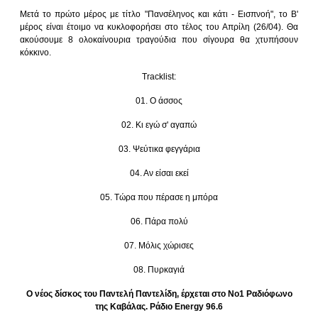
Μετά το πρώτο μέρος με τίτλο "Πανσέληνος και κάτι - Εισπνοή", το Β'
μέρος είναι έτοιμο να κυκλοφορήσει στο τέλος του Απρίλη (26/04). Θα
ακούσουμε 8 ολοκαίνουρια τραγούδια που σίγουρα θα χτυπήσουν
κόκκινο.
Τracklist:
01. Ο άσσος
02. Κι εγώ σ' αγαπώ
03. Ψεύτικα φεγγάρια
04. Αν είσαι εκεί
05. Τώρα που πέρασε η μπόρα
06. Πάρα πολύ
07. Μόλις χώρισες
08. Πυρκαγιά
Ο νέος δίσκος του Παντελή Παντελίδη, έρχεται στο Νο1 Ραδιόφωνο
της Καβάλας. Ράδιο Εnergy 96.6