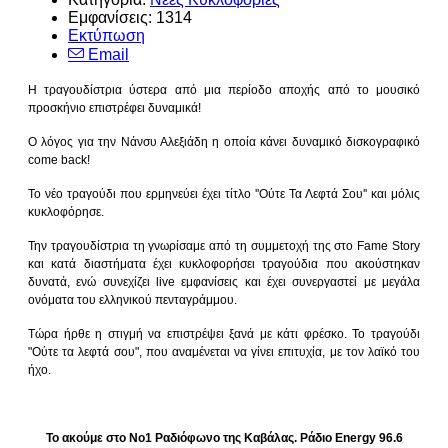
Εμφανίσεις: 1314
Εκτύπωση
Email
Η τραγουδίστρια ύστερα από μια περίοδο αποχής από το μουσικό
προσκήνιο επιστρέφει δυναμικά!
Ο λόγος για την Νάνσυ Αλεξιάδη η οποία κάνει δυναμικό δισκογραφικό
come back!
Το νέο τραγούδι που ερμηνεύει έχει τίτλο ''Ούτε Τα Λεφτά Σου'' και μόλις
κυκλοφόρησε.
Την τραγουδίστρια τη γνωρίσαμε από τη συμμετοχή της στο Fame Story
και κατά διαστήματα έχει κυκλοφορήσει τραγούδια που ακούστηκαν
δυνατά, ενώ συνεχίζει live εμφανίσεις και έχει συνεργαστεί με μεγάλα
ονόματα του ελληνικού πενταγράμμου.
Τώρα ήρθε η στιγμή να επιστρέψει ξανά με κάτι φρέσκο. Το τραγούδι
"Ούτε τα λεφτά σου", που αναμένεται να γίνει επιτυχία, με τον λαϊκό του
ήχο.
Το ακούμε στο Νο1 Ραδιόφωνο της Καβάλας. Ράδιο Energy 96.6