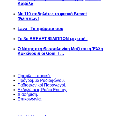
Καβάλα
Με 110 ποδηλάτες το φετινό Brevet
Φιλίππων!
Lava - Τα πράματά σου
Το 3ο BREVET ΦΙΛΙΠΠΩΝ έρχεται!..
Ο Νότης στη Θεσσαλονίκη Μαζί του η Έλλη
Κοκκίνου & οι Goin' T…
Προφίλ - Ιστορικό.
Πρόγραμμα Ραδιοφώνου.
Ραδιοφωνικοί Παραγωγοί.
Εκδηλώσεις Ράδιο Energy.
Διαφήμιση.
Επικοινωνία.