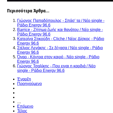
Περισσότερα Άρθρα...
Γιώργος Παπαδόπουλος - Σπάσ' τα / Νέο single -
Ράδιο Energy 96.6
Barrice - Ζήτημα ζωής και θανάτου / Νέο single -
Ράδιο Energy 96.6
Κατερίνα Στικούδη - Cliche / Νέος Δίσκος - Ράδιο
Energy 96.6
Στέλιος Λεγάκης - Σε ξέχασα / Νέο single - Ράδιο
Energy 96.6
Όναρ - Κόντρα στον καιρό - Νέο single - Ράδιο
Energy 96.6
Γιώργος Τσαλίκης - Που ειναι η καρδιά / Νέο
single - Ράδιο Εnergy 96.6
Έναρξη
Προηγούμενο
…
Επόμενο
Τέλος