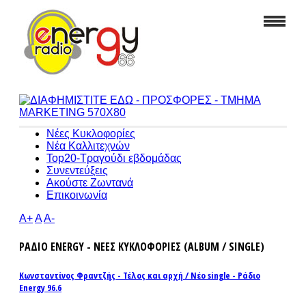
Νέες Κυκλοφορίες
Νέα Καλλιτεχνών
Top20-Τραγούδι εβδομάδας
Συνεντεύξεις
Ακούστε Ζωντανά
Επικοινωνία
A+
A
A-
ΡΑΔΙΟ ENERGY - ΝΕΕΣ ΚΥΚΛΟΦΟΡΙΕΣ (ALBUM / SINGLE)
Κωνσταντίνος Φραντζής - Τέλος και αρχή / Νέο single - Ράδιο
Energy 96.6