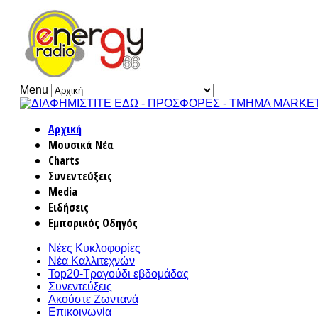
Menu
Αρχική
Μουσικά Νέα
Charts
Συνεντεύξεις
Media
Ειδήσεις
Εμπορικός Οδηγός
Νέες Κυκλοφορίες
Νέα Καλλιτεχνών
Top20-Τραγούδι εβδομάδας
Συνεντεύξεις
Ακούστε Ζωντανά
Επικοινωνία