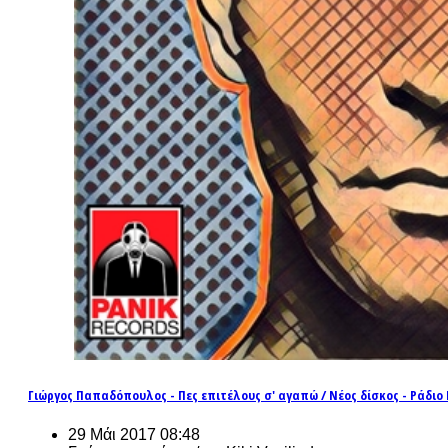
Γιώργος Παπαδόπουλος - Πες επιτέλους σ' αγαπώ / Νέος δίσκος - Ράδιο E
29 Μάι 2017 08:48