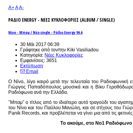
A+
A
A-
ΡΑΔΙΟ ENERGY - ΝΕΕΣ ΚΥΚΛΟΦΟΡΙΕΣ (ALBUM / SINGLE)
Νίνο - Μπαμ / Νέο single - Ράδιο Energy 96.6
30 Μάι 2017 06:39
Γράφτηκε από τον/την Kiki Vasiliadou
Κατηγορία:
Νέες Κυκλοφορίες
Εμφανίσεις: 3651
Εκτύπωση
Email
Ο Νίνο, λίγο καιρό μετά την τελευταία του Ραδιοφωνική ε
Γιώργος Παπαδόπουλος μουσικά και η Βίκυ Γεροθόδωρου 
Ραδιόφωνα ανά την Ελλάδα.
"Μπαμ" ο τίτλος από το ιδιαίτερο αυτό τραγούδι του αγαπ
του Νίνο και του Παύλου Μανώλη, και σε στίχους του Γιώ
Panik Records, και προβλέπεται να γίνει μια από τις φετινές
Το ακούμε, στο Νο1 Ραδιόφωνο 