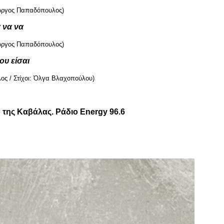
ιώργος Παπαδόπουλος)
 να να
ιώργος Παπαδόπουλος)
ου είσαι
ς / Στίχοι: Όλγα Βλαχοπούλου)
της Καβάλας. Ράδιο Energy 96.6