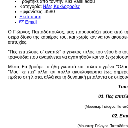
Γράφτηκε από τον/την Kiki Vasiliadou
Κατηγορία:
Νέες Κυκλοφορίες
Εμφανίσεις: 3580
Εκτύπωση
Email
Ο Γιώργος Παπαδόπουλος, μας παρουσιάζει μέσα από την 
σειρά δίσκο της καριέρας του, και χωρίς καν να τον ακούσε
επιτυχίες.
"Πες επιτέλους σ' αγαπώ" ο γενικός τίτλος του νέου δίσκ
τραγούδια που αναμένεται να αγαπηθούν και να ξεχωρίσου
Μέσα, θα βρούμε τα ήδη γνωστά και πολυπαιγμένα "Όλοι μ
"Μου' χε πει" αλλά και πολλά ακυκλοφόρητα έως σήμερα.
πρώτο στη λίστα, αλλά και τη δυναμική μπαλάντα σε στίχους
Track
01. Πες επιτέ
(Μουσική: Γιώργος Παπαδό
02. Επ
(Μουσική: Γιώργος Παπαδόπουλ