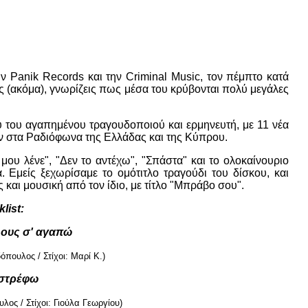
Panik Records και την Criminal Music, τον πέμπτο κατά
ις (ακόμα), γνωρίζεις πως μέσα του κρύβονται πολύ μεγάλες
ου του αγαπημένου τραγουδοποιού και ερμηνευτή, με 11 νέα
ν στα Ραδιόφωνα της Ελλάδας και της Κύπρου.
ου λένε", "Δεν το αντέχω", "Σπάστα" και το ολοκαίνουριο
 Εμείς ξεχωρίσαμε το ομότιτλο τραγούδι του δίσκου, και
 και μουσική από τον ίδιο, με τίτλο "Μπράβο σου".
list:
λους σ' αγαπώ
πουλος / Στίχοι: Μαρί Κ.)
ιστρέφω
ος / Στίχοι: Γιούλα Γεωργίου)