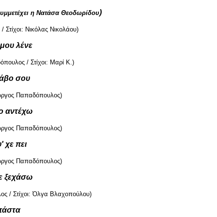
)
υμμετέχει η Νατάσα Θεοδωρίδου
/ Στίχοι: Νικόλας Νικολάου)
 μου λένε
πουλος / Στίχοι: Μαρί Κ.)
άβο σου
ιώργος Παπαδόπουλος)
το αντέχω
ιώργος Παπαδόπουλος)
' χε πει
ιώργος Παπαδόπουλος)
ε ξεχάσω
ς / Στίχοι: Όλγα Βλαχοπούλου)
πάστα