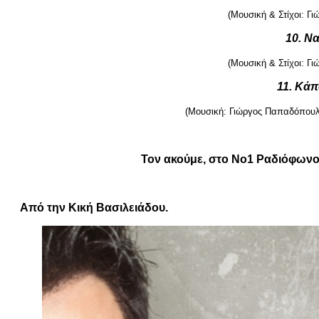
(Μουσική & Στίχοι: Γ
10. Να
(Μουσική & Στίχοι: Γ
11. Κάπ
(Μουσική: Γιώργος Παπαδόπουλο
Τον ακούμε, στο Νο1 Ραδιόφωνο 
Από την Κική Βασιλειάδου.