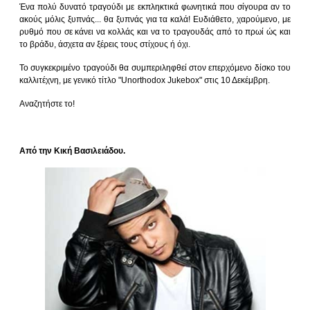
Ένα πολύ δυνατό τραγούδι με εκπληκτικά φωνητικά που σίγουρα αν το
ακούς μόλις ξυπνάς... θα ξυπνάς για τα καλά! Ευδιάθετο, χαρούμενο, με
ρυθμό που σε κάνει να κολλάς και να το τραγουδάς από το πρωί ώς και
το βράδυ, άσχετα αν ξέρεις τους στίχους ή όχι.
Το συγκεκριμένο τραγούδι θα συμπεριληφθεί στον επερχόμενο δίσκο του
καλλιτέχνη, με γενικό τίτλο "Unorthodox Jukebox" στις 10 Δεκέμβρη.
Αναζητήστε το!
Από την Κική Βασιλειάδου.