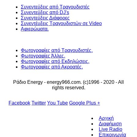
Συνεντεύξεις από Τραγουδιστές
Συνεντεύξεις από DJ's
Συνεντεύξεις Διάφορες
Συνεντέυξεις Τραγουδιστών σε Video
Αφιερώματα.
Φωτογραφίες από Τραγουδιστές.
Φωτογραφίες Άλλες.
Φωτογραφίες από Εκδηλώσεις.
Φωτογραφίες από Ακροατές.
Ράδιο Energy - energy966.com. (c)1996 - 2020 - All
rights reserved.
Facebook
Twitter
You Tube
Google Plus +
Αρχική
Διαφήμιση
Live Radio
Επικοινωνία