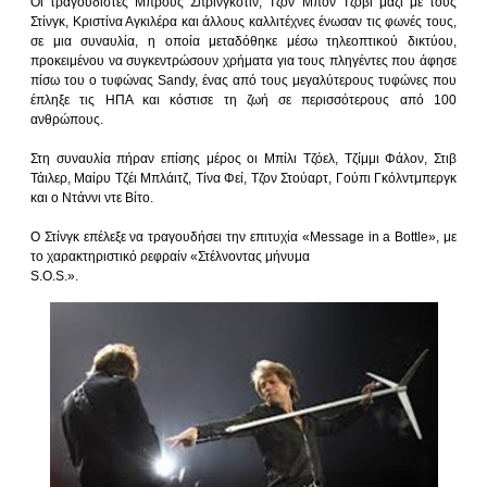
Οι τραγουδιστές Μπρους Σπρίνγκστιν, Τζον Μπον Τζόβι μαζί με τους
Στίνγκ, Κριστίνα Αγκιλέρα και άλλους καλλιτέχνες ένωσαν τις φωνές τους,
σε μια συναυλία, η οποία μεταδόθηκε μέσω τηλεοπτικού δικτύου,
προκειμένου να συγκεντρώσουν χρήματα για τους πληγέντες που άφησε
πίσω του ο τυφώνας Sandy, ένας από τους μεγαλύτερους τυφώνες που
έπληξε τις ΗΠΑ και κόστισε τη ζωή σε περισσότερους από 100
ανθρώπους.
Στη συναυλία πήραν επίσης μέρος οι Μπίλι Τζόελ, Τζίμμι Φάλον, Στιβ
Τάιλερ, Μαίρυ Τζέι Μπλάιτζ, Τίνα Φεί, Τζον Στούαρτ, Γούπι Γκόλντμπεργκ
και ο Ντάννι ντε Βίτο.
Ο Στίνγκ επέλεξε να τραγουδήσει την επιτυχία «Message in a Bottle», με
το χαρακτηριστικό ρεφραίν «Στέλνοντας μήνυμα
S.O.S.».