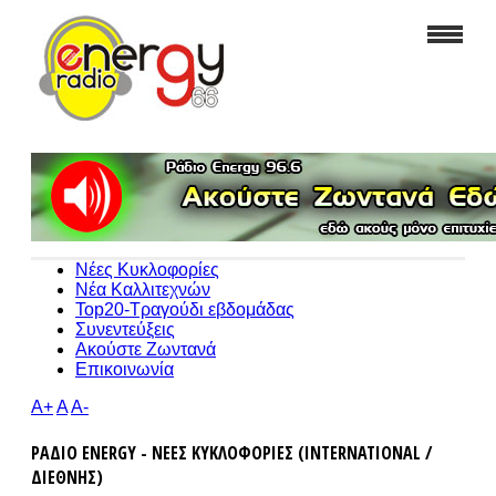
Νέες Κυκλοφορίες
Νέα Καλλιτεχνών
Top20-Τραγούδι εβδομάδας
Συνεντεύξεις
Ακούστε Ζωντανά
Επικοινωνία
A+
A
A-
ΡΑΔΙΟ ENERGY - ΝΕΕΣ ΚΥΚΛΟΦΟΡΙΕΣ (INTERNATIONAL /
ΔΙΕΘΝΗΣ)