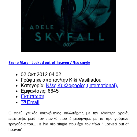
Bruno Mars - Locked out of heaven / Νέο single
02 Οκτ 2012 04:02
Γράφτηκε από τον/την Kiki Vasiliadou
Κατηγορία:
Νέες Κυκλοφορίες (International).
Εμφανίσεις: 6645
Εκτύπωση
Email
Ο πολύ γλυκός ανερχόμενος καλλιτέχνης με την ιδιαίτερη χροιά,
επέστρεψε μετά τον πανικό που δημιούργησε με τα προηγούμενα
τραγούδια του... με ένα νέο single που έχει τον τίτλο " Locked out of
heaven".