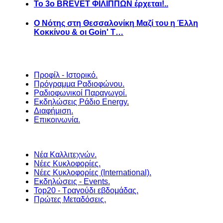
Το 3ο BREVET ΦΙΛΙΠΠΩΝ έρχεται!..
Ο Νότης στη Θεσσαλονίκη Μαζί του η Έλλη
Κοκκίνου & οι Goin' T…
Προφίλ - Ιστορικό.
Πρόγραμμα Ραδιοφώνου.
Ραδιοφωνικοί Παραγωγοί.
Εκδηλώσεις Ράδιο Energy.
Διαφήμιση.
Επικοινωνία.
Νέα Καλλιτεχνών.
Νέες Κυκλοφορίες.
Νέες Κυκλοφορίες (International).
Εκδηλώσεις - Events.
Top20 - Τραγούδι εβδομάδας.
Πρώτες Μεταδόσεις.