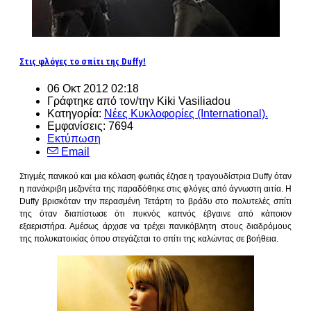
Στις φλόγες το σπίτι της Duffy!
06 Οκτ 2012 02:18
Γράφτηκε από τον/την Kiki Vasiliadou
Κατηγορία:
Νέες Κυκλοφορίες (International).
Εμφανίσεις: 7694
Εκτύπωση
Email
Στιγμές πανικού και μια κόλαση φωτιάς έζησε η τραγουδίστρια Duffy όταν
η πανάκριβη μεζονέτα της παραδόθηκε στις φλόγες από άγνωστη αιτία. Η
Duffy βρισκόταν την περασμένη Τετάρτη το βράδυ στο πολυτελές σπίτι
της όταν διαπίστωσε ότι πυκνός καπνός έβγαινε από κάποιον
εξαεριστήρα. Αμέσως άρχισε να τρέχει πανικόβλητη στους διαδρόμους
της πολυκατοικίας όπου στεγάζεται το σπίτι της καλώντας σε βοήθεια.