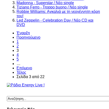
Madonna - Superstar / Νέο single
Tiziano Ferro - Troppo buono / Νέο single
Robbie Williams: Αγκαλιά με τη νεογέννητη κόρη
του!
Led Zeppelin - Celebration Day / Νέο CD και
DVD
Έναρξη
Προηγούμενο
1
2
3
4
5
…
Επόμενο
Τέλος
Σελίδα 3 από 22