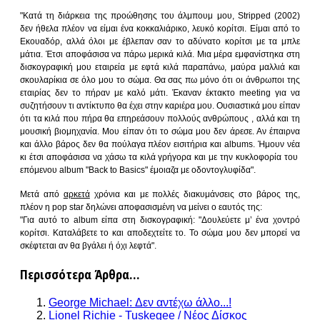
"Κατά τη διάρκεια της προώθησης του άλμπουμ μου, Stripped (2002)
δεν ήθελα πλέον να είμαι ένα κοκκαλιάρικο, λευκό κορίτσι. Είμαι από το
Εκουαδόρ, αλλά όλοι με έβλεπαν σαν το αδύνατο κορίτσι με τα μπλε
μάτια. Έτσι αποφάσισα να πάρω μερικά κιλά. Μια μέρα εμφανίστηκα στη
δισκογραφική μου εταιρεία με εφτά κιλά παραπάνω, μαύρα μαλλιά και
σκουλαρίκια σε όλο μου το σώμα. Θα σας πω μόνο ότι οι άνθρωποι της
εταιρίας δεν το πήραν με καλό μάτι. Έκαναν έκτακτο meeting για να
συζητήσουν τι αντίκτυπο θα έχει στην καριέρα μου. Ουσιαστικά μου είπαν
ότι τα κιλά που πήρα θα επηρεάσουν πολλούς ανθρώπους , αλλά και τη
μουσική βιομηχανία. Μου είπαν ότι το σώμα μου δεν άρεσε. Αν έπαιρνα
και άλλο βάρος δεν θα πούλαγα πλέον εισιτήρια και albums. Ήμουν νέα
κι έτσι αποφάσισα να χάσω τα κιλά γρήγορα και με την κυκλοφορία του
επόμενου album "Back to Basics" έμοιαζα με οδοντογλυφίδα".
Μετά από
αρκετά
χρόνια και με πολλές διακυμάνσεις στο βάρος της,
πλέον η pop star δηλώνει αποφασισμένη να μείνει ο εαυτός της:
"Για αυτό το album είπα στη δισκογραφική: "Δουλεύετε μ’ ένα χοντρό
κορίτσι. Καταλάβετε το και αποδεχτείτε το. Το σώμα μου δεν μπορεί να
σκέφτεται αν θα βγάλει ή όχι λεφτά".
Περισσότερα Άρθρα...
George Michael: Δεν αντέχω άλλο...!
Lionel Richie - Tuskegee / Νέος Δίσκος