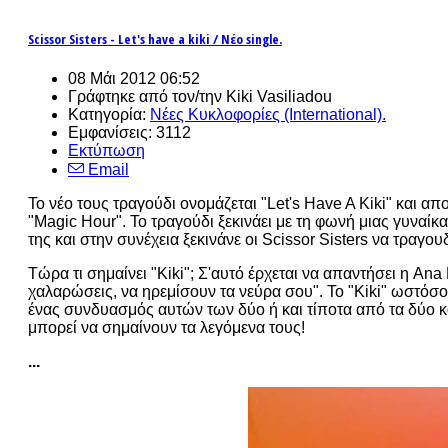
Scissor Sisters - Let's have a kiki / Νέο single.
08 Μάι 2012 06:52
Γράφτηκε από τον/την Kiki Vasiliadou
Κατηγορία:
Νέες Κυκλοφορίες (International).
Εμφανίσεις: 3112
Εκτύπωση
Email
Το νέο τους τραγούδι ονομάζεται "Let's Have A Kiki" και α
"Magic Hour". Το τραγούδι ξεκινάει με τη φωνή μιας γυναί
της και στην συνέχεια ξεκινάνε οι Scissor Sisters να τραγουδ
Τώρα τι σημαίνει "Kiki"; Σ'αυτό έρχεται να απαντήσει η Ana 
χαλαρώσεις, να ηρεμίσουν τα νεύρα σου". Το "Kiki" ωστόσο 
ένας συνδυασμός αυτών των δύο ή και τίποτα από τα δύο καθώ
μπορεί να σημαίνουν τα λεγόμενα τους!
...