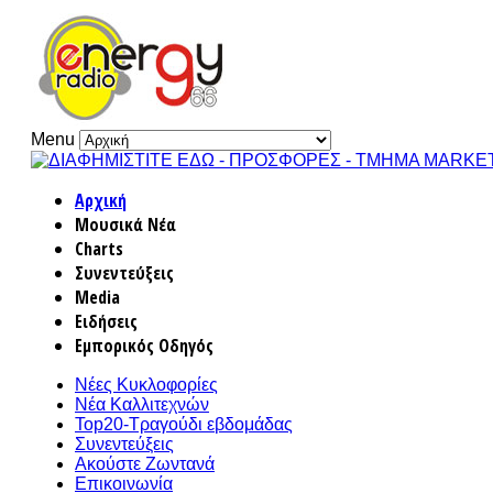
Menu
Αρχική
Μουσικά Νέα
Charts
Συνεντεύξεις
Media
Ειδήσεις
Εμπορικός Οδηγός
Νέες Κυκλοφορίες
Νέα Καλλιτεχνών
Top20-Τραγούδι εβδομάδας
Συνεντεύξεις
Ακούστε Ζωντανά
Επικοινωνία