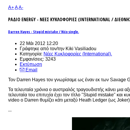
A+
A
A-
ΡΑΔΙΟ ENERGY - ΝΕΕΣ ΚΥΚΛΟΦΟΡΙΕΣ (INTERNATIONAL / ΔΙΕΘΝΗ
Darren Hayes - Stupid mistake / Νέο single.
22 Μάι 2012 12:20
Γράφτηκε από τον/την Kiki Vasiliadou
Κατηγορία:
Νέες Κυκλοφορίες (International).
Εμφανίσεις: 3243
Εκτύπωση
Email
Τον Darren Hayes τον γνωρίσαμε ως έναν εκ των Savage 
Τα τελευταία χρόνια ο αυστραλός τραγουδιστής κάνει μια α
τελευταία του επιτυχία έχει τον τίτλο "Stupid mistake" και 
video o Darren θυμίζει κάτι μεταξύ Heath Ledger (ως Joker)
...