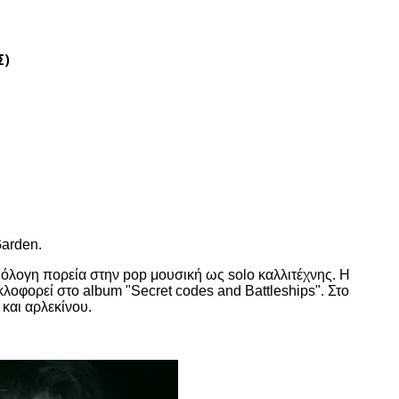
Σ)
Garden.
ξιόλογη πορεία στην pop μουσική ως solo καλλιτέχνης. Η
κυκλοφορεί στο album "Secret codes and Battleships". Στο
 και αρλεκίνου.