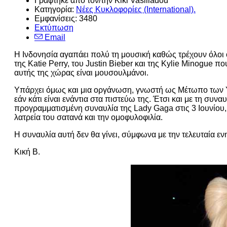
Γράφτηκε από τον/την Kiki Vasiliadou
Κατηγορία:
Νέες Κυκλοφορίες (International).
Εμφανίσεις: 3480
Εκτύπωση
Email
Η Ινδονησία αγαπάει πολύ τη μουσική καθώς τρέχουν όλοι ο
της Katie Perry, του Justin Bieber και της Kylie Minogue 
αυτής της χώρας είναι μουσουλμάνοι.
Υπάρχει όμως και μια οργάνωση, γνωστή ως Μέτωπο των Υ
εάν κάτι είναι ενάντια στα πιστεύω της. Έτσι και με τη συν
προγραμματισμένη συναυλία της Lady Gaga στις 3 Ιουνίου,
λατρεία του σατανά και την ομοφυλοφιλία.
Η συναυλία αυτή δεν θα γίνει, σύμφωνα με την τελευταία ε
Κική Β.