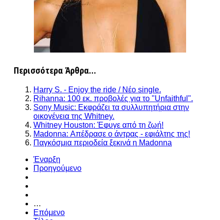
Περισσότερα Άρθρα...
Harry S. - Enjoy the ride / Νέο single.
Rihanna: 100 εκ. προβολές για το "Unfaithful".
Sony Music: Εκφράζει τα συλλυπητήρια στην
οικογένεια της Whitney.
Whitney Houston: Έφυγε από τη ζωή!
Madonna: Απέδρασε ο άντρας - εφιάλτης της!
Παγκόσμια περιοδεία ξεκινά η Madonna
Έναρξη
Προηγούμενο
…
Επόμενο