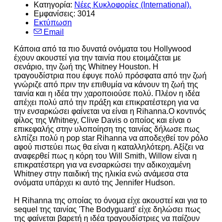
Κατηγορία:
Νέες Κυκλοφορίες (International).
Εμφανίσεις: 3014
Εκτύπωση
Email
Κάποια από τα πιο δυνατά ονόματα του Hollywood
έχουν ακουστεί για την ταινία που ετοιμάζεται με
σενάριο, την ζωή της Whitney Houston. Η
τραγουδίστρια που έφυγε πολύ πρόσφατα από την ζωή
γνώριζε από πριν την επιθυμία να κάνουν τη ζωή της
ταινία και η ιδέα την χαροποιούσε πολύ. Πλέον η ιδέα
απέχει πολύ από την πράξη και επικρατέστερη για να
την ενσαρκώσει φαίνεται να είναι η Rihanna.Ο κοντινός
φίλος της Whitney, Clive Davis ο οποίος και είναι ο
επικεφαλής στην υλοποίηση της ταινίας δήλωσε πως
ελπίζει πολύ η pop star Rihanna να αποδεχθεί τον ρόλο
αφού πιστεύει πως θα είναι η καταλληλότερη. Αξίζει να
αναφερθεί πως η κόρη του Will Smith, Willow είναι η
επικρατέστερη για να ενσαρκώσει την αδικοχαμένη
Whitney στην παιδική της ηλικία ενώ ανάμεσα στα
ονόματα υπάρχει κι αυτό της Jennifer Hudson.
H Rihanna της οποίας το όνομα είχε ακουστεί και για το
sequel της ταινίας 'The Bodyguard' είχε δηλώσει πως
της φαίνεται βαρετή η ιδέα τραγουδίστριες να παίζουν