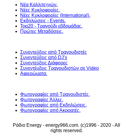
Νέα Καλλιτεχνών.
Νέες Κυκλοφορίες.
Νέες Κυκλοφορίες (International).
Εκδηλώσεις - Events.
Top20 - Τραγούδι εβδομάδας.
Πρώτες Μεταδόσεις.
Συνεντεύξεις από Τραγουδιστές
Συνεντεύξεις από DJ's
Συνεντεύξεις Διάφορες
Συνεντέυξεις Τραγουδιστών σε Video
Αφιερώματα.
Φωτογραφίες από Τραγουδιστές.
Φωτογραφίες Άλλες.
Φωτογραφίες από Εκδηλώσεις.
Φωτογραφίες από Ακροατές.
Ράδιο Energy - energy966.com. (c)1996 - 2020 - All
rights reserved.