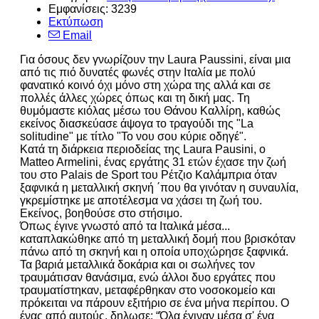
Εμφανίσεις: 3239
Εκτύπωση
Email
Για όσους δεν γνωρίζουν την Laura Paussini, είναι μια
από τις πιό δυνατές φωνές στην Ιταλία με πολύ
φανατικό κοινό όχι μόνο στη χώρα της αλλά και σε
πολλές άλλες χώρες όπως και τη δική μας. Τη
θυμόμαστε κιόλας μέσω του Θάνου Καλλίρη, καθώς
εκείνος διασκεύασε άψογα το τραγούδι της
"La
solitudine" με τίτλο "Το νου σου κύριε οδηγέ".
Κατά τη διάρκεια περιοδείας της Laura Pausini, ο
Matteo Armelini, ένας εργάτης 31 ετών έχασε την ζωή
του στο Palais de Sport του Ρέτζιο Καλάμπρια όταν
ξαφνικά η μεταλλική σκηνή ΄που θα γινόταν η συναυλία,
γκρεμίστηκε με αποτέλεσμα να χάσει τη ζωή του.
Εκείνος, βοηθούσε στο στήσιμο.
Όπως έγινε γνωστό από τα Ιταλικά μέσα...
καταπλακώθηκε από τη μεταλλική δομή που βρισκόταν
πάνω από τη σκηνή και η οποία υποχώρησε ξαφνικά.
Τα βαριά μεταλλικά δοκάρια και οι σωλήνες τον
τραυμάτισαν θανάσιμα, ενώ άλλοι δυο εργάτες που
τραυματίστηκαν, μεταφέρθηκαν στο νοσοκομείο και
πρόκειται να πάρουν εξιτήριο σε ένα μήνα περίπου. Ο
ένας από αυτούς, δηλωσε: “Όλα έγιναν μέσα σ' ένα