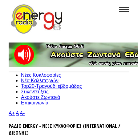
Νέες Κυκλοφορίες
Νέα Καλλιτεχνών
Top20-Τραγούδι εβδομάδας
Συνεντεύξεις
Ακούστε Ζωντανά
Επικοινωνία
A+
A
A-
ΡΑΔΙΟ ENERGY - ΝΕΕΣ ΚΥΚΛΟΦΟΡΙΕΣ (INTERNATIONAL /
ΔΙΕΘΝΗΣ)