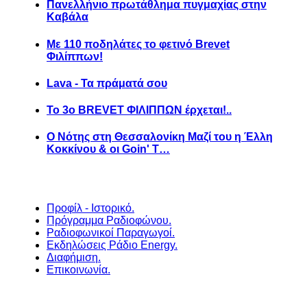
Πανελλήνιο πρωτάθλημα πυγμαχίας στην
Καβάλα
Με 110 ποδηλάτες το φετινό Brevet
Φιλίππων!
Lava - Τα πράματά σου
Το 3ο BREVET ΦΙΛΙΠΠΩΝ έρχεται!..
Ο Νότης στη Θεσσαλονίκη Μαζί του η Έλλη
Κοκκίνου & οι Goin' T…
Προφίλ - Ιστορικό.
Πρόγραμμα Ραδιοφώνου.
Ραδιοφωνικοί Παραγωγοί.
Εκδηλώσεις Ράδιο Energy.
Διαφήμιση.
Επικοινωνία.