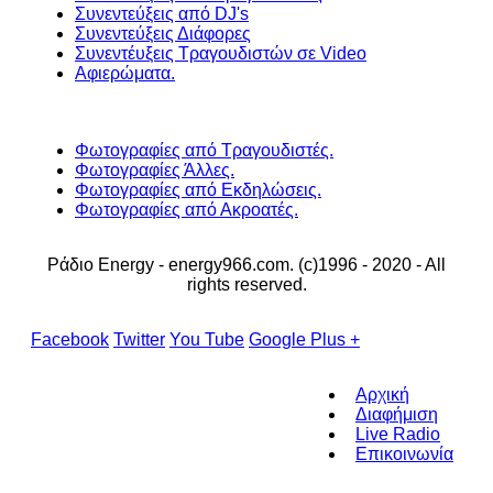
Συνεντεύξεις από DJ's
Συνεντεύξεις Διάφορες
Συνεντέυξεις Τραγουδιστών σε Video
Αφιερώματα.
Φωτογραφίες από Τραγουδιστές.
Φωτογραφίες Άλλες.
Φωτογραφίες από Εκδηλώσεις.
Φωτογραφίες από Ακροατές.
Ράδιο Energy - energy966.com. (c)1996 - 2020 - All
rights reserved.
Facebook
Twitter
You Tube
Google Plus +
Αρχική
Διαφήμιση
Live Radio
Επικοινωνία