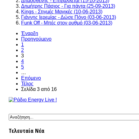
Δημοσθένης - Επιβάλλεται (15-10-2013)
Δημήτρης Πάσιος - Για πάντα (25-09-2013)
Kings - Στιγμές Μαγικές (10-06-2013)
Γιάννης Ιερεμίας - Δώσε Πόνο (03-06-2013)
Funk Off - Μπές στον ρυθμό (03-06-2013)
Έναρξη
Προηγούμενο
1
2
3
4
5
…
Επόμενο
Τέλος
Σελίδα 3 από 16
Τελευταία Νέα