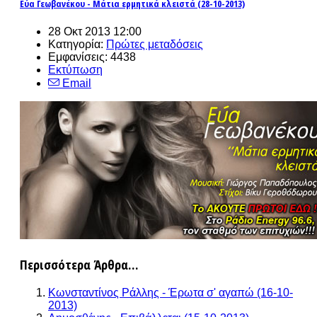
Εύα Γεωβανέκου - Μάτια ερμητικά κλειστά (28-10-2013)
28 Οκτ 2013 12:00
Κατηγορία:
Πρώτες μεταδόσεις
Εμφανίσεις: 4438
Εκτύπωση
Email
Περισσότερα Άρθρα...
Κωνσταντίνος Ράλλης - Έρωτα σ' αγαπώ (16-10-
2013)