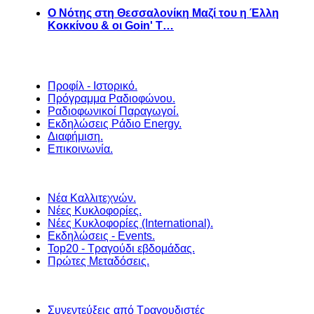
Ο Νότης στη Θεσσαλονίκη Μαζί του η Έλλη
Κοκκίνου & οι Goin' T…
Προφίλ - Ιστορικό.
Πρόγραμμα Ραδιοφώνου.
Ραδιοφωνικοί Παραγωγοί.
Εκδηλώσεις Ράδιο Energy.
Διαφήμιση.
Επικοινωνία.
Νέα Καλλιτεχνών.
Νέες Κυκλοφορίες.
Νέες Κυκλοφορίες (International).
Εκδηλώσεις - Events.
Top20 - Τραγούδι εβδομάδας.
Πρώτες Μεταδόσεις.
Συνεντεύξεις από Τραγουδιστές