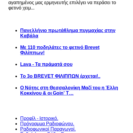
αγαπημένος μας ερμηνευτής επιλέγει να περάσει το
φετινό χειμ...
Πανελλήνιο πρωτάθλημα πυγμαχίας στην
Καβάλα
Με 110 ποδηλάτες το φετινό Brevet
Φιλίππων!
Lava - Τα πράματά σου
Το 3ο BREVET ΦΙΛΙΠΠΩΝ έρχεται!..
Ο Νότης στη Θεσσαλονίκη Μαζί του η Έλλη
Κοκκίνου & οι Goin' T…
Προφίλ - Ιστορικό.
Πρόγραμμα Ραδιοφώνου.
Ραδιοφωνικοί Παραγωγοί.