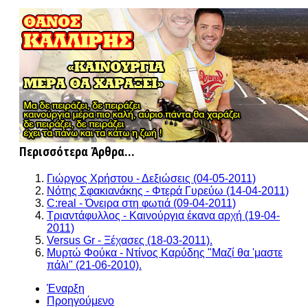
Περισσότερα Άρθρα...
Γιώργος Χρήστου - Δεξιώσεις (04-05-2011)
Νότης Σφακιανάκης - Φτερά Γυρεύω (14-04-2011)
C:real - Όνειρα στη φωτιά (09-04-2011)
Τριαντάφυλλος - Καινούργια έκανα αρχή (19-04-
2011)
Versus Gr - Ξέχασες (18-03-2011).
Μυρτώ Φούκα - Ντίνος Καρύδης "Μαζί θα 'μαστε
πάλι" (21-06-2010).
Έναρξη
Προηγούμενο