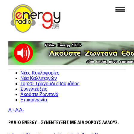
Νέες Κυκλοφορίες
Νέα Καλλιτεχνών
Top20-Τραγούδι εβδομάδας
Συνεντεύξεις
Ακούστε Ζωντανά
Επικοινωνία
A+
A
A-
ΡΑΔΙΟ ENERGY - ΣΥΝΕΝΤΕΥΞΕΙΣ ΜΕ ΔΙΑΦΟΡΟΥΣ ΑΛΛΟΥΣ.