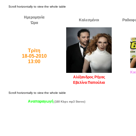
Ημερομηνία
Καλεσμένοι
Ραδιοφ
Ώρα
Τρίτη
18-05-2010
13:00
Κικ
Αλέξανδρος Ρήγας
Εβελίνα Παπούλια
Αναπαραγωγή
(160 Kbps mp3 Stereo)