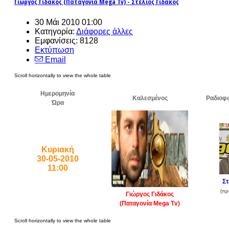
Γιώργος Γιδάκος (Παταγονία Mega Tv) - Στέλιος Γιδάκος
30 Μάι 2010 01:00
Κατηγορία:
Διάφορες άλλες
Εμφανίσεις: 8128
Εκτύπωση
Email
Ημερομηνία
Καλεσμένος
Ραδιοφ
Ώρα
Κυριακή
30-05-2010
11:00
Στ
(πρ
Γιώργος Γιδάκος
(Παταγονία Mega Tv)