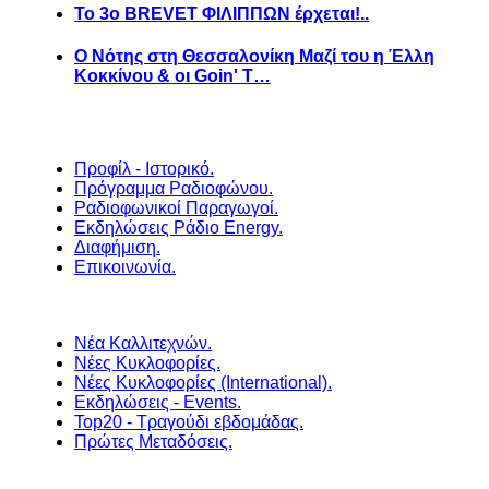
Το 3ο BREVET ΦΙΛΙΠΠΩΝ έρχεται!..
Ο Νότης στη Θεσσαλονίκη Μαζί του η Έλλη
Κοκκίνου & οι Goin' T…
Προφίλ - Ιστορικό.
Πρόγραμμα Ραδιοφώνου.
Ραδιοφωνικοί Παραγωγοί.
Εκδηλώσεις Ράδιο Energy.
Διαφήμιση.
Επικοινωνία.
Νέα Καλλιτεχνών.
Νέες Κυκλοφορίες.
Νέες Κυκλοφορίες (International).
Εκδηλώσεις - Events.
Top20 - Τραγούδι εβδομάδας.
Πρώτες Μεταδόσεις.