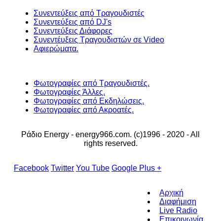
Συνεντεύξεις από Τραγουδιστές
Συνεντεύξεις από DJ's
Συνεντεύξεις Διάφορες
Συνεντέυξεις Τραγουδιστών σε Video
Αφιερώματα.
Φωτογραφίες από Τραγουδιστές.
Φωτογραφίες Άλλες.
Φωτογραφίες από Εκδηλώσεις.
Φωτογραφίες από Ακροατές.
Ράδιο Energy - energy966.com. (c)1996 - 2020 - All
rights reserved.
Facebook
Twitter
You Tube
Google Plus +
Αρχική
Διαφήμιση
Live Radio
Επικοινωνία