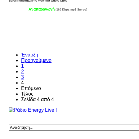
Αναπαραγωγή
(160 Kbps mp3 Stereo)
Έναρξη
Προηγούμενο
1
2
3
4
Επόμενο
Τέλος
Σελίδα 4 από 4