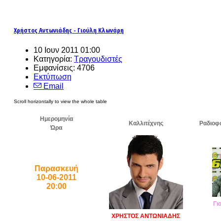
Χρήστος Αντωνιάδης - Γιούλη Κλωνάρη
10 Ιουν 2011 01:00
Κατηγορία:
Τραγουδιστές
Εμφανίσεις: 4706
Εκτύπωση
Email
Ημερομηνία
Καλλιτέχνης
Ραδιοφ
Ώρα
Παρασκευή
10-06-2011
20:00
Γι
ΧΡΗΣΤΟΣ ΑΝΤΩΝΙΑΔΗΣ