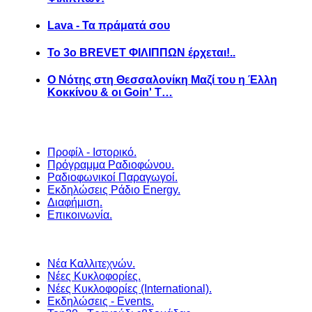
Lava - Τα πράματά σου
Το 3ο BREVET ΦΙΛΙΠΠΩΝ έρχεται!..
Ο Νότης στη Θεσσαλονίκη Μαζί του η Έλλη
Κοκκίνου & οι Goin' T…
Προφίλ - Ιστορικό.
Πρόγραμμα Ραδιοφώνου.
Ραδιοφωνικοί Παραγωγοί.
Εκδηλώσεις Ράδιο Energy.
Διαφήμιση.
Επικοινωνία.
Νέα Καλλιτεχνών.
Νέες Κυκλοφορίες.
Νέες Κυκλοφορίες (International).
Εκδηλώσεις - Events.