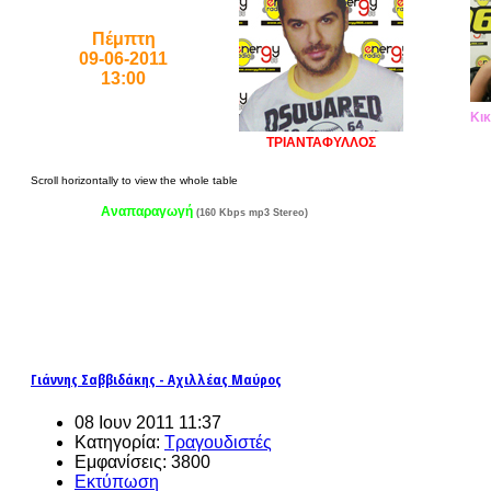
Πέμπτη
09-06-2011
13:00
Κικ
ΤΡΙΑΝΤΑΦΥΛΛΟΣ
Αναπαραγωγή
(160 Kbps mp3 Stereo)
Γιάννης Σαββιδάκης - Αχιλλέας Μαύρος
08 Ιουν 2011 11:37
Κατηγορία:
Τραγουδιστές
Εμφανίσεις: 3800
Εκτύπωση