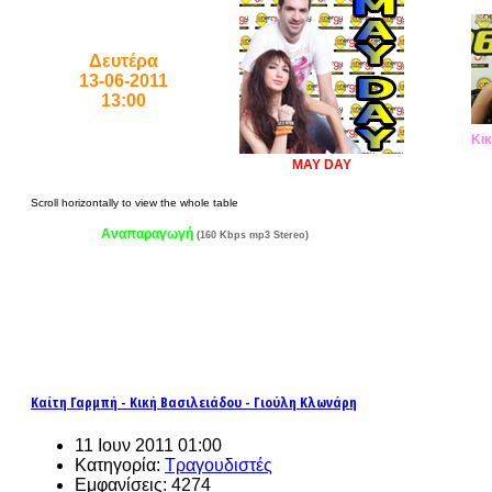
Δευτέρα
13-06-2011
13:00
Κικ
MAY DAY
Αναπαραγωγή
(160 Kbps mp3 Stereo)
Καίτη Γαρμπή - Κική Βασιλειάδου - Γιούλη Κλωνάρη
11 Ιουν 2011 01:00
Κατηγορία:
Τραγουδιστές
Εμφανίσεις: 4274