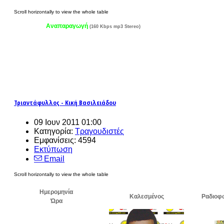
Αναπαραγωγή
(160 Kbps mp3 Stereo)
Τριαντάφυλλος - Κική Βασιλειάδου
09 Ιουν 2011 01:00
Κατηγορία:
Τραγουδιστές
Εμφανίσεις: 4594
Εκτύπωση
Email
Ημερομηνία
Καλεσμένος
Ραδιοφ
Ώρα