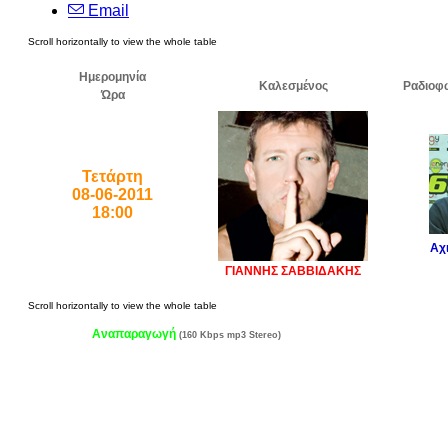
Email
Ημερομηνία
Καλεσμένος
Ραδιοφ
Ώρα
Τετάρτη
08-06-2011
18:00
Αχ
ΓΙΑΝΝΗΣ ΣΑΒΒΙΔΑΚΗΣ
Αναπαραγωγή
(160 Kbps mp3 Stereo)