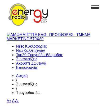
Νέες Κυκλοφορίες
Νέα Καλλιτεχνών
Top20-Τραγούδι εβδομάδας
Συνεντεύξεις
Ακούστε Ζωντανά
Επικοινωνία
Αρχική
/
Συνεντεύξεις
/
Τραγουδιστές.
A+
A
A-