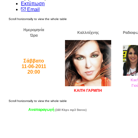
Εκτύπωση
Email
Ημερομηνία
Καλλιτέχνης
Ραδιοφω
Ώρα
Σάββατο
11-06-2011
20:00
Κικ
Γιο
ΚΑΙΤΗ ΓΑΡΜΠΗ
Αναπαραγωγή
(160 Kbps mp3 Stereo)