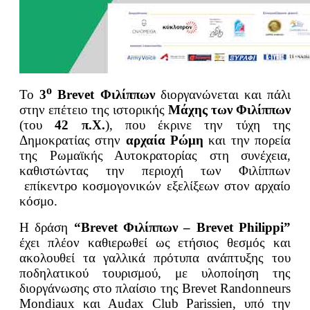
ο
Το
3
Brevet Φιλίππων
διοργανώνεται και πάλι
στην επέτειο της ιστορικής
Μάχης των Φιλίππων
(του
42 π.Χ.
), που έκρινε την τύχη της
Δημοκρατίας στην
αρχαία Ρώμη
και την πορεία
της Ρωμαϊκής Αυτοκρατορίας στη συνέχεια,
καθιστώντας την περιοχή των Φιλίππων
επίκεντρο κοσμογονικών εξελίξεων στον αρχαίο
κόσμο.
Η δράση
“Brevet Φιλίππων – Brevet Philippi”
έχει πλέον καθιερωθεί ως ετήσιος θεσμός και
ακολουθεί τα γαλλικά πρότυπα ανάπτυξης του
ποδηλατικού τουρισμού, με υλοποίηση της
διοργάνωσης στο πλαίσιο της Brevet Randonneurs
Mondiaux και Audax Club Parissien, υπό την