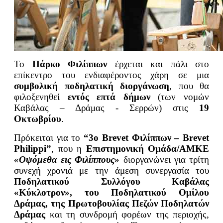
Το
Πάρκο Φιλίππων
έρχεται και πάλι στο
επίκεντρο του ενδιαφέροντος χάρη σε μια
συμβολική ποδηλατική διοργάνωση
, που θα
φιλοξενηθεί
εντός επτά δήμων
(των νομών
Καβάλας – Δράμας - Σερρών) στις
19
Οκτωβρίου
.
Πρόκειται για το
“3ο Brevet Φιλίππων – Brevet
Philippi”
, που η
Επιστημονική Ομάδα/ΑΜΚΕ
«Οψόμεθα εις Φιλίππους»
διοργανώνει για τρίτη
συνεχή χρονιά με την άμεση συνεργασία του
Ποδηλατικού Συλλόγου Καβάλας
«Κύκλοτρον», του Ποδηλατικο
ύ Ομίλου
Δράμας, της Πρωτοβουλίας Πεζών Ποδηλατών
Δράμας
και τη συνδρομή φορέων της περιοχής,