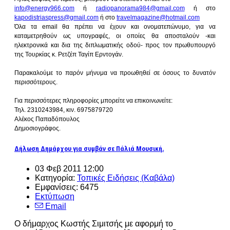
info@energy966.com
ή
radiopanorama984@gmail.com
ή στο
kapodistriaspress@gmail.com
ή στο
travelmagazine@hotmail.com
Όλα τα email θα πρέπει να έχουν και ονοματεπώνυμο, για να
καταμετρηθούν ως υπογραφές, οι οποίες θα αποσταλούν -και
ηλεκτρονικά και δια της διπλωματικής οδού- προς τον πρωθυπουργό
της Τουρκίας κ. Ρετζέπ Ταγίπ Ερντογάν.
Παρακαλούμε το παρόν μήνυμα να προωθηθεί σε όσους το δυνατόν
περισσότερους.
Για περισσότερες πληροφορίες μπορείτε να επικοινωνείτε:
Τηλ. 2310243984, κιν. 6975879720
Αλέκος Παπαδόπουλος
Δημοσιογράφος.
Δήλωση Δημάρχου για συμβάν σε Πάλιά Μουσική.
03 Φεβ 2011 12:00
Κατηγορία:
Τοπικές Ειδήσεις (Καβάλα)
Εμφανίσεις: 6475
Εκτύπωση
Email
Ο δήμαρχος Κωστής Σιμιτσής με αφορμή το