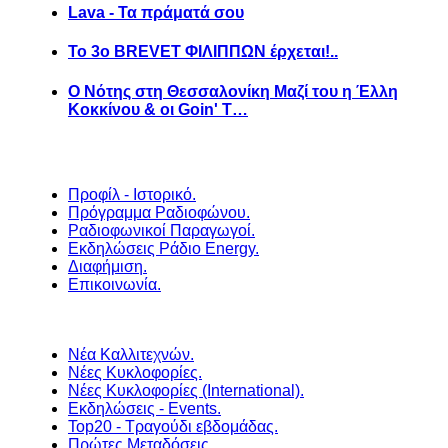
Lava - Τα πράματά σου
Το 3ο BREVET ΦΙΛΙΠΠΩΝ έρχεται!..
Ο Νότης στη Θεσσαλονίκη Μαζί του η Έλλη
Κοκκίνου & οι Goin' T…
Προφίλ - Ιστορικό.
Πρόγραμμα Ραδιοφώνου.
Ραδιοφωνικοί Παραγωγοί.
Εκδηλώσεις Ράδιο Energy.
Διαφήμιση.
Επικοινωνία.
Νέα Καλλιτεχνών.
Νέες Κυκλοφορίες.
Νέες Κυκλοφορίες (International).
Εκδηλώσεις - Events.
Top20 - Τραγούδι εβδομάδας.
Πρώτες Μεταδόσεις.