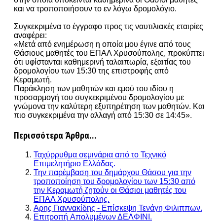
και να τροποποιήσουν το εν λόγω δρομολόγιο.
Συγκεκριμένα το έγγραφο προς τις ναυτιλιακές εταιρίες
αναφέρει:
«Μετά από ενημέρωση η οποία μου έγινε από τους
Θάσιους μαθητές του ΕΠΑΛ Χρυσούπολης, προκύπτει
ότι υφίστανται καθημερινή ταλαιπωρία, εξαιτίας του
δρομολογίου των 15:30 της επιστροφής από
Κεραμωτή.
Παράκληση των μαθητών και εμού του ιδίου η
προσαρμογή του συγκεκριμένου δρομολογίου με
γνώμονα την καλύτερη εξυπηρέτηση των μαθητών. Και
πιο συγκεκριμένα την αλλαγή από 15:30 σε 14:45».
Περισσότερα Άρθρα...
Ταχύρρυθμα σεμινάρια από το Τεχνικό
Επιμελητήριο Ελλάδας.
Την παρέμβαση του δημάρχου Θάσου για την
τροποποίηση του δρομολογίου των 15:30 από
την Κεραμωτή ζητούν οι Θάσιοι μαθητές του
ΕΠΑΛ Χρυσούπολης.
Αρης Γιαννακίδης - Επίσκεψη Τενάγη Φιλιππων.
Επιτροπή Aπολυμένων ΔΕΛΦΙΝΙ.