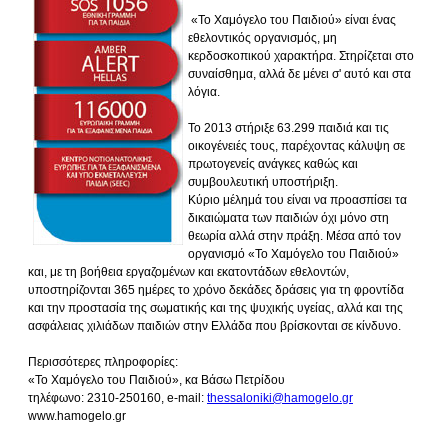
«Το Χαμόγελο του Παιδιού» είναι ένας
εθελοντικός οργανισμός, μη
κερδοσκοπικού χαρακτήρα. Στηρίζεται στο
συναίσθημα, αλλά δε μένει σ' αυτό και στα
λόγια.
Το 2013 στήριξε 63.299 παιδιά και τις
οικογένειές τους, παρέχοντας κάλυψη σε
πρωτογενείς ανάγκες καθώς και
συμβουλευτική υποστήριξη.
Κύριο μέλημά του είναι να προασπίσει τα
δικαιώματα των παιδιών όχι μόνο στη
θεωρία αλλά στην πράξη. Μέσα από τον
οργανισμό «Το Χαμόγελο του Παιδιού»
και, με τη βοήθεια εργαζομένων και εκατοντάδων εθελοντών,
υποστηρίζονται 365 ημέρες το χρόνο δεκάδες δράσεις για τη φροντίδα
και την προστασία της σωματικής και της ψυχικής υγείας, αλλά και της
ασφάλειας χιλιάδων παιδιών στην Ελλάδα που βρίσκονται σε κίνδυνο.
Περισσότερες πληροφορίες:
«Το Χαμόγελο του Παιδιού», κα Βάσω Πετρίδου
τηλέφωνο: 2310-250160, e-mail:
thessaloniki@hamogelo.gr
www.hamogelo.gr