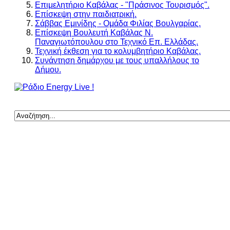
Επιμελητήριο Καβάλας - "Πράσινος Τουρισμός".
Επίσκεψη στην παιδιατρική.
Σάββας Εμινίδης - Ομάδα Φιλίας Βουλγαρίας.
Επίσκεψη Βουλευτή Καβάλας Ν.
Παναγιωτόπουλου στο Τεχνικό Επ. Ελλάδας.
Τεχνική έκθεση για το κολυμβητήριο Καβάλας.
Συνάντηση δημάρχου με τους υπαλλήλους το
Δήμου.