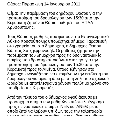
Θάσος: Παρασκευή 14 Ιανουαρίου 2011
Θέμα: Την παρέμβαση του δημάρχου Θάσου για την
τροποποίηση του δρομολογίου των 15:30 από την
Κεραμωτή ζητούν οι Θάσιοι μαθητές του ΕΠΑΛ
Χρυσούπολης.
Τους Θάσιους μαθητές που φοιτούν στο Επαγγελματικό
Λύκειο Χρυσούπολης υποδέχτηκε σήμερα Παρασκευή
στο γραφείο του στο δημαρχείο, ο δήμαρχος Θάσου,
Κώστας Χατζηεμμανουήλ. Οι μαθητές ζήτησαν την
παρέμβαση του δημάρχου προς τις δυο ναυτιλιακές
εταιρίες που δραστηριοποιούνται στο νησί για την
τροποποίηση του δρομολογίου των 15:30 από την
Κεραμωτή προς το Λιμένα. Όπως εξήγησαν στο
δήμαρχο, αναγκάζονται να περιμένουν την εκτέλεση του
δρομολογίου για αρκετή ώρα μετά τη λήξη του σχολικού
ωραρίου με αποτέλεσμα να χάνουν πολύτιμο χρόνο στο
πορθμείο της Κεραμωτής.
Από την πλευρά του ο δήμαρχος αφού άκουσε με
προσοχή το αίτημα των μαθητών, απέστειλε έγγραφο
προς τις ναυτιλιακές εταιρίες ΝΕΚ και ΑΝΕΘ με το
οποίο ζητά να λάβουν υπ’ όψιν τους την ταλαιπωρία
στην οποία υπόκεινται καθημερινά οι Θάσιοι μαθητές