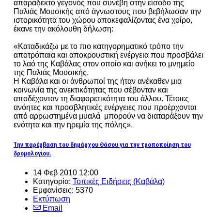
απαράδεκτο γεγονός που συνέβη στην είσοδο της
Παλιάς Μουσικής από άγνωστους που βεβήλωσαν την
ιστορικότητα του χώρου αποκεφαλίζοντας ένα χοίρο,
έκανε την ακόλουθη δήλωση:
«Καταδικάζω με το πιο κατηγορηματικό τρόπο την
αποτρόπαια και αποκρουστική ενέργεια που προσβάλει
το λαό της Καβάλας στον οποίο και ανήκει το μνημείο
της Παλιάς Μουσικής.
Η Καβάλα και οι άνθρωποί της ήταν ανέκαθεν μια
κοινωνία της ανεκτικότητας που σέβονταν και
αποδέχονταν τη διαφορετικότητα του άλλου. Τέτοιες
ανόητες και προσβλητικές ενέργειες που προέρχονται
από αρρωστημένα μυαλά μπορούν να διαταράξουν την
ενότητα και την ηρεμία της πόλης».
Την παρέμβαση του δημάρχου Θάσου για την τροποποίηση του
δρομολογίου.
14 Φεβ 2010 12:00
Κατηγορία:
Τοπικές Ειδήσεις (Καβάλα)
Εμφανίσεις: 5370
Εκτύπωση
Email