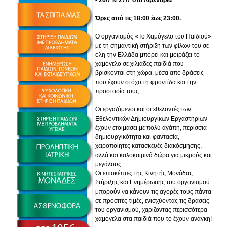
•
26/7 & 27/7 στα Λιμενάρια
Ώρες από τις 18:00 έως 23:00.
Ο οργανισμός «Το Χαμόγελο του Παιδιού»
με τη σημαντική στήριξη των φίλων του σε
όλη την Ελλάδα μπορεί και μοιράζει το
χαμόγελο σε χιλιάδες παιδιά που
βρίσκονται στη χώρα, μέσα από δράσεις
που έχουν στόχο τη φροντίδα και την
προστασία τους.
Οι εργαζόμενοι και οι εθελοντές των
Εθελοντικών Δημιουργικών Εργαστηρίων
έχουν ετοιμάσει με πολύ αγάπη, περίσσια
δημιουργικότητα και φαντασία,
χειροποίητες κατασκευές διακόσμησης,
αλλά και καλοκαιρινά δώρα για μικρούς και
μεγάλους.
Οι επισκέπτες της Κινητής Μονάδας
Στήριξης και Ενημέρωσης του οργανισμού
μπορούν να κάνουν τις αγορές τους πάντα
σε προσιτές τιμές, ενισχύοντας τις δράσεις
του οργανισμού, χαρίζοντας περισσότερα
χαμόγελα στα παιδιά που το έχουν ανάγκη!