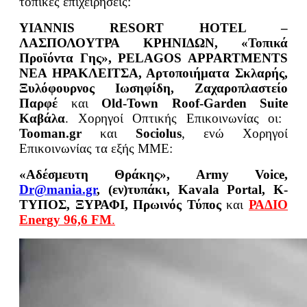
τοπικές επιχειρήσεις:
YIANNIS
RESORT
HOTEL
–
ΛΑΣΠΟΛΟΥΤΡΑ ΚΡΗΝΙΔΩΝ, «Τοπικά
Προϊόντα Γης», PELAGOS APPARTMENTS
ΝΕΑ ΗΡΑΚΛΕΙΤΣΑ, Αρτοποι
ήματα Σκλαρής,
Ξυλόφουρνος Ιωσηφίδη, Ζαχαροπλαστείο
Παρφέ
και
Old
-Town
Roof
-Garden
Suite
Καβάλα
. Χορηγοί Οπτικής Επικοινωνίας οι:
Tooman.gr
και
Sociolus
, ενώ Χορηγοί
Επικοινωνίας τα εξής ΜΜΕ:
«Αδέσμευτη Θράκης», Army Voice,
Dr
@mania
.gr
, (εν)τυπάκι, Kavala
Portal
, Κ-
ΤΥΠΟΣ, ΞΥΡΑΦΙ, Πρωινός Τύπος
και
ΡΑΔΙΟ
Energy 96,6 FM
.