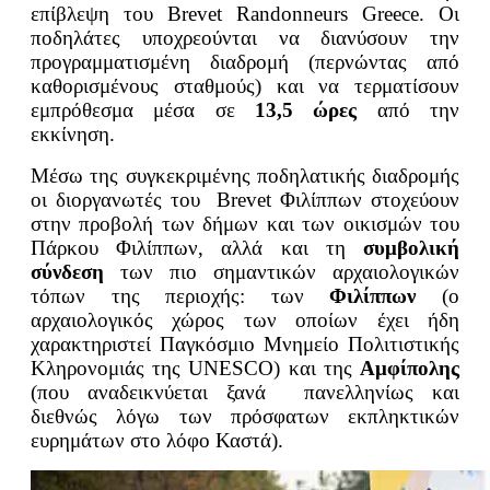
επίβλεψη του Brevet Randonneurs Greece. Οι
ποδηλάτες υποχρεούνται να διανύσουν την
προγραμματισμένη διαδρομή (περνώντας από
καθορισμένους σταθμούς) και να τερματίσουν
εμπρόθεσμα μέσα σε
13,5 ώρες
από την
εκκίνηση.
Μέσω της συγκεκριμένης ποδηλατικής διαδρομής
οι διοργανωτές του Brevet Φιλίππων στοχεύουν
στην προβολή των δήμων και των οικισμών του
Πάρκου Φιλίππων, αλλά και τη
συμβολική
σύνδεση
των πιο σημαντικών αρχαιολογικών
τόπων της περιοχής: των
Φιλίππων
(ο
αρχαιολογικός χώρος των οποίων έχει ήδη
χαρακτηριστεί Παγκόσμιο Μνημείο Πολιτιστικής
Κληρονομιάς της UNESCO) και της
Αμφίπολης
(που αναδεικνύεται ξανά πανελ­ληνίως και
διεθνώς λόγω των πρόσφατων εκπληκτικών
ευρημάτων στο λόφο Καστά).