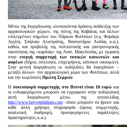
Μέσω της διοργάνωσης υλοποιούνται δράσεις ανάδειξης των
αρχαιολογικών χώρων, της πόλης της Καβάλας και άλλων
επιλεγμένων σημείων του Πάρκου Φιλίππων (π.χ. Φαράγγι
Αγγίτη, Σπήλαιο Αλιστράτης, Βαπτιστήριο Λυδίας κ.α.),
καθώς και προβολής της πολιτι­στι­κής και γαστρονομικής
ταυτότητας της «καρδιάς» της Ανατ. Μακεδονίας, με έμφαση
στην
ενεργή συμμετοχή των τοπικών κοινωνιών και
φορέων
(δήμοι, σύλλογοι, επι­χειρήσεις, κάτοικοι οικισμών).
Στην φετινή διοργάνωση οι ποδηλάτες θα διασχίσουν –
μεταξύ άλλων- τον αρχαιολογικό χώρο των Φιλίππων, αλλά
και την κωμόπολη
Πρώτη Σερρών
.
Η
συνεισφορά συμμετοχής στο Brevet είναι 10 ευρώ
και
οι ενδιαφερόμενοι μπορούν να εγγραφούν στην ποδηλατική
αυτή διοργάνωση μέσω της ιστοσελίδας
http://www.brevetphilippi.com
–όπου μπορούν να βρουν και
κάθε άλλη χρήσιμη πληροφορία (όρους συμμετοχής,
αναλυτική διαδρομή, προσφερόμενες παράλληλες
δραστηριότητες κ.α.).