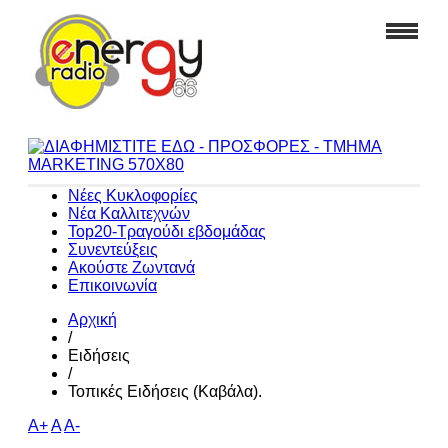
Νέες Κυκλοφορίες
Νέα Καλλιτεχνών
Top20-Τραγούδι εβδομάδας
Συνεντεύξεις
Ακούστε Ζωντανά
Επικοινωνία
Αρχική
/
Ειδήσεις
/
Τοπικές Ειδήσεις (Καβάλα).
A+
A
A-