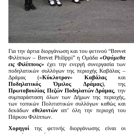
Για την άρτια διοργάνωση και του φετινού “Brevet
Φιλίππων – Brevet Philippi” η Ομάδα
«Οψόμεθα
εις Φιλίππους»
έχει την ενεργή συνεργασία των
ποδηλατικών συλλόγων της περιοχής Καβάλας –
Δράμας («
Κύκλοτρον
»
Καβάλας
και
Ποδηλατικός Όμιλος Δράμας
), της
Πρωτοβουλίας Πεζών Ποδηλατών Δράμας
, την
συμπαράσταση όλων των Δήμων της περιοχής,
των τοπικών Πολιτιστικών συλλόγων καθώς και
δεκάδων
εθελοντών
απ’ όλη την περιοχή του
Πάρκου Φιλίππων.
Χορηγοί
της φετινής διοργάνωσης είναι οι