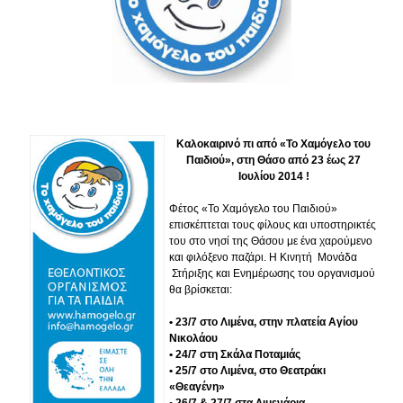
Καλοκαιρινό πι από «Το Χαμόγελο του
Παιδιού», στη Θάσο από 23 έως 27
Ιουλίου 2014 !
Φέτος «Το Χαμόγελο του Παιδιού»
επισκέπτεται τους φίλους και υποστηρικτές
του στο νησί της Θάσου με ένα χαρούμενο
και φιλόξενο παζάρι. Η Κινητή Μονάδα
Στήριξης και Ενημέρωσης του οργανισμού
θα βρίσκεται:
•
23/7 στο Λιμένα, στην πλατεία Αγίου
Νικολάου
•
24/7 στη Σκάλα Ποταμιάς
•
25/7 στο Λιμένα, στο Θεατράκι
«Θεαγένη»